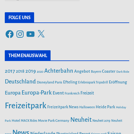
a
t
FOLGE UNS
e
F
I
Y
X
g
a
n
o
o
c
s
u
r
THEMENAUSWAHL
e
t
T
i
b
a
u
Achterbahn
2017
2019
2018
Angebot
Coaster
Bayern
2020
Dark Ride
o
g
b
e
o
Deutschland
r
e
Efteling
Eröffnung
Disneyland Paris
Erlebnispark Tripsdrill
n
k
a
Europa-Park
Europa
Event
Freizeit
Frankreich
m
Freizeitpark
Heide Park
Freizeitpark News
Halloween
Holiday
Neuheit
Hotel
Movie Park Germany
Park
MACK Rides
Neuheit 2019
Neuheit
News
Saison
Niederlande
Phantasialand
Resort