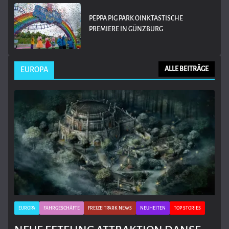
PEPPA PIG PARK OINKTASTISCHE
PREMIERE IN GÜNZBURG
EUROPA
ALLE BEITRÄGE
EUROPA
FAHRGESCHÄFTE
FREIZEITPARK NEWS
NEUHEITEN
TOP STORIES