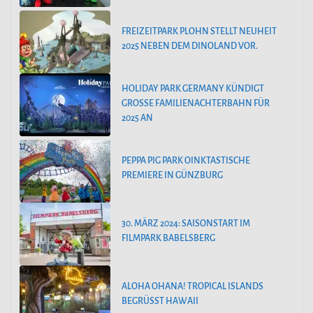
FREIZEITPARK PLOHN STELLT NEUHEIT
2025 NEBEN DEM DINOLAND VOR.
HOLIDAY PARK GERMANY KÜNDIGT
GROSSE FAMILIENACHTERBAHN FÜR 2
025 AN
PEPPA PIG PARK OINKTASTISCHE
PREMIERE IN GÜNZBURG
30. MÄRZ 2024: SAISONSTART IM
FILMPARK BABELSBERG
ALOHA OHANA! TROPICAL ISLANDS
BEGRÜSST HAWAII