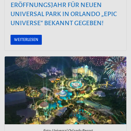
ERÖFFNUNGSJAHR FÜR NEUEN
UNIVERSAL PARK IN ORLANDO „EPIC
UNIVERSE“ BEKANNT GEGEBEN!
WEITERLESEN
Foto: Universal Orlando Resort