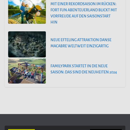
MIT EINER REKORDSAISON IM RÜCKEN:
FORT FUN ABENTEUERLAND BLICKT MIT
VORFREUDE AUF DEN SAISONSTART
HIN
NEUE EFTELING ATTRAKTION DANSE
MACABRE WELTWEIT EINZIGARTIG
FAMILYPARK STARTET IN DIE NEUE
SAISON: DAS SIND DIE NEUHEITEN 2024