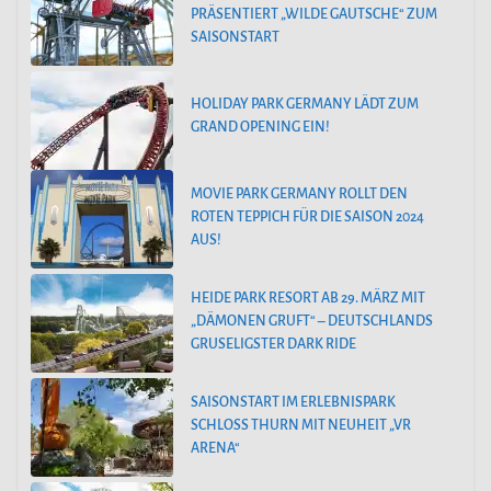
PRÄSENTIERT „WILDE GAUTSCHE“ ZUM
SAISONSTART
HOLIDAY PARK GERMANY LÄDT ZUM
GRAND OPENING EIN!
MOVIE PARK GERMANY ROLLT DEN
ROTEN TEPPICH FÜR DIE SAISON 2024
AUS!
HEIDE PARK RESORT AB 29. MÄRZ MIT
„DÄMONEN GRUFT“ – DEUTSCHLANDS
GRUSELIGSTER DARK RIDE
SAISONSTART IM ERLEBNISPARK
SCHLOSS THURN MIT NEUHEIT „VR
ARENA“