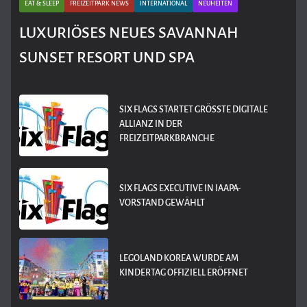
EAT & SLEEP
FREIZEITPARK NEWS
INTERNATIONAL
NEUHEITEN
LUXURIÖSES NEUES SAVANNAH
SUNSET RESORT UND SPA
SIX FLAGS STARTET GRÖSSTE DIGITALE A
LLIANZ IN DER F
REIZEITPARKBRANCHE
SIX FLAGS EXECUTIVE IN IAAPA-
VORSTAND GEWÄHLT
LEGOLAND KOREA WURDE AM
KINDERTAG OFFIZIELL ERÖFFNET