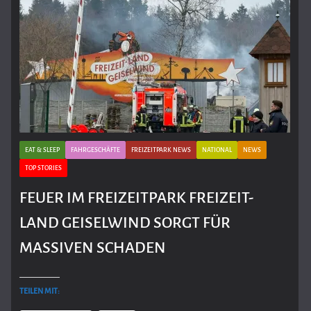
EAT & SLEEP
FAHRGESCHÄFTE
FREIZEITPARK NEWS
NATIONAL
NEWS
TOP STORIES
FEUER IM FREIZEITPARK FREIZEIT-
LAND GEISELWIND SORGT FÜR
MASSIVEN SCHADEN
TEILEN MIT: