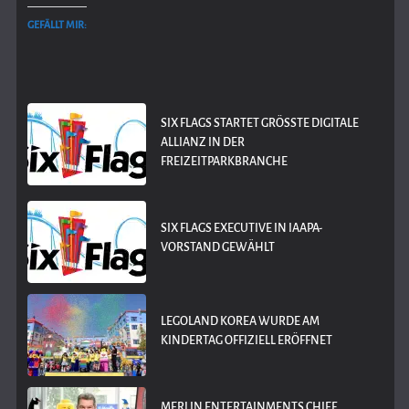
GEFÄLLT MIR:
SIX FLAGS STARTET GRÖSSTE DIGITALE A
LLIANZ IN DER F
REIZEITPARKBRANCHE
SIX FLAGS EXECUTIVE IN IAAPA-
VORSTAND GEWÄHLT
LEGOLAND KOREA WURDE AM
KINDERTAG OFFIZIELL ERÖFFNET
MERLIN ENTERTAINMENTS CHIEF