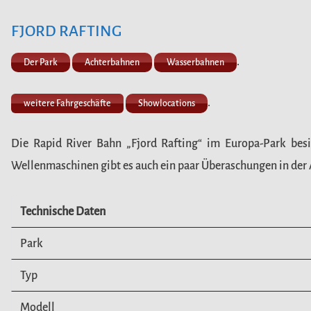
FJORD RAFTING
.
Der Park
Achterbahnen
Wasserbahnen
.
weitere Fahrgeschäfte
Showlocations
Die Rapid River Bahn „Fjord Rafting“ im Europa-Park besi
Wellenmaschinen gibt es auch ein paar Überaschungen in der
Technische Daten
Park
Typ
Modell