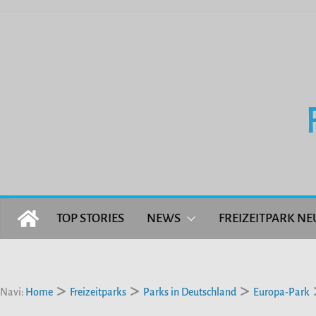
Zum
Inhalt
springen
TOP STORIES
NEWS
FREIZEITPARK NE
Navi:
Home
Freizeitparks
Parks in Deutschland
Europa-Park