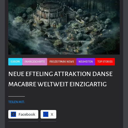
EUROPA
FAHRGESCHÄFTE
FREIZEITPARK NEWS
NEUHEITEN
TOP STORIES
NEUE EFTELING ATTRAKTION DANSE
MACABRE WELTWEIT EINZIGARTIG
TEILEN MIT:
Facebook
X