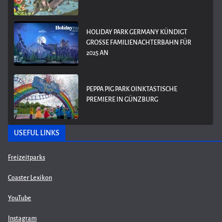
HOLIDAY PARK GERMANY KÜNDIGT
GROSSE FAMILIENACHTERBAHN FÜR 2
025 AN
PEPPA PIG PARK OINKTASTISCHE
PREMIERE IN GÜNZBURG
USEFUL LINKS
Freizeitparks
Coaster Lexikon
YouTube
Instagram