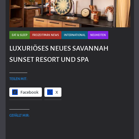
EAT & SLEEP
FREIZEITPARK NEWS
INTERNATIONAL
NEUHEITEN
LUXURIÖSES NEUES SAVANNAH
SUNSET RESORT UND SPA
TEILEN MIT:
Facebook
X
GEFÄLLT MIR: