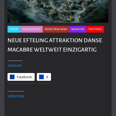
EUROPA
FAHRGESCHÄFTE
FREIZEITPARK NEWS
NEUHEITEN
TOP STORIES
NEUE EFTELING ATTRAKTION DANSE
MACABRE WELTWEIT EINZIGARTIG
TEILEN MIT:
Facebook
X
GEFÄLLT MIR: