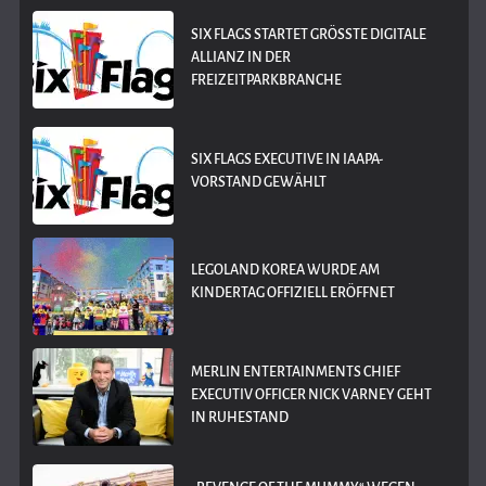
SIX FLAGS STARTET GRÖSSTE DIGITALE A
LLIANZ IN DER F
REIZEITPARKBRANCHE
SIX FLAGS EXECUTIVE IN IAAPA-
VORSTAND GEWÄHLT
LEGOLAND KOREA WURDE AM
KINDERTAG OFFIZIELL ERÖFFNET
MERLIN ENTERTAINMENTS CHIEF
EXECUTIV OFFICER NICK VARNEY GEHT
IN RUHESTAND