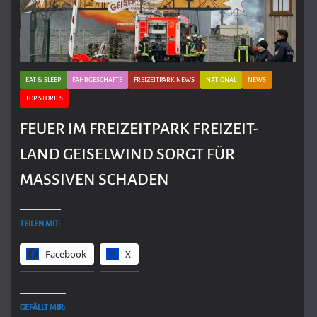
EAT & SLEEP
FAHRGESCHÄFTE
FREIZEITPARK NEWS
NATIONAL
NEWS
TOP STORIES
FEUER IM FREIZEITPARK FREIZEIT-
LAND GEISELWIND SORGT FÜR
MASSIVEN SCHADEN
TEILEN MIT:
Facebook
X
GEFÄLLT MIR: