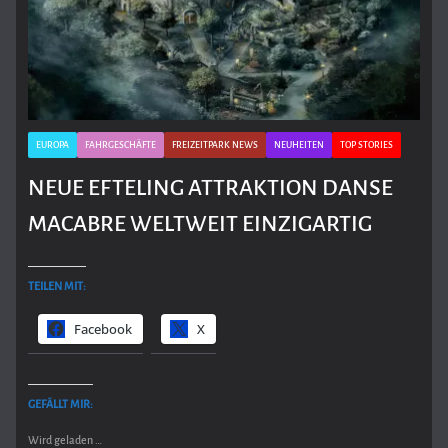
EUROPA
FAHRGESCHÄFTE
FREIZEITPARK NEWS
NEUHEITEN
TOP STORIES
NEUE EFTELING ATTRAKTION DANSE
MACABRE WELTWEIT EINZIGARTIG
TEILEN MIT:
Facebook
X
GEFÄLLT MIR:
Wird geladen …