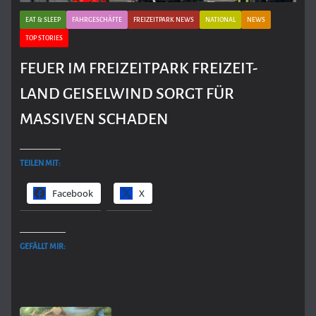
EAT & SLEEP
FAHRGESCHÄFTE
FREIZEITPARK NEWS
NATIONAL
NEWS
TOP STORIES
FEUER IM FREIZEITPARK FREIZEIT-
LAND GEISELWIND SORGT FÜR
MASSIVEN SCHADEN
TEILEN MIT:
Facebook
X
GEFÄLLT MIR: