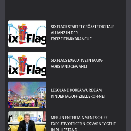
SIX FLAGS STARTET GRÖSSTE DIGITALE A
LLIANZ IN DER F
REIZEITPARKBRANCHE
SIX FLAGS EXECUTIVE IN IAAPA-
VORSTAND GEWÄHLT
LEGOLAND KOREA WURDE AM
KINDERTAG OFFIZIELL ERÖFFNET
MERLIN ENTERTAINMENTS CHIEF
EXECUTIV OFFICER NICK VARNEY GEHT
IN RUHESTAND