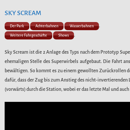
SKY SCREAM
.
Der Park
Achterbahnen
Wasserbahnen
.
Weitere Fahrgeschäfte
Shows
Sky Scream ist die 2 Anlage des Typs nach dem Prototyp Supe
ehemaligen Stelle des Superwirbels aufgebaut. Die Fahrt an
bewältigen. So kommt es zu einem gewollten Zurückrollen des
dafür, dass der Zug bis zum Anstieg des nicht-invertierenden 
(vorwärts) durch die Station, wobei er das letzte Mal und auc