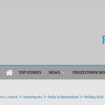
Zum
Inhalt
springen
TOP STORIES
NEWS
FREIZEITPARK NE
Navi:
Home
Freizeitparks
Parks in Deutschland
Holiday Park