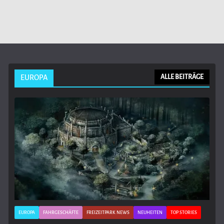
EUROPA
ALLE BEITRÄGE
EUROPA
FAHRGESCHÄFTE
FREIZEITPARK NEWS
NEUHEITEN
TOP STORIES