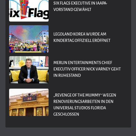
SIX FLAGS EXECUTIVE IN IAAPA-
VORSTAND GEWÄHLT
LEGOLAND KOREA WURDE AM
KINDERTAG OFFIZIELL ERÖFFNET
MERLIN ENTERTAINMENTS CHIEF
EXECUTIV OFFICER NICK VARNEY GEHT
IN RUHESTAND
„REVENGE OF THE MUMMY“ WEGEN
RENOVIERUNGSARBEITEN IN DEN
UNIVERSAL STUDIOS FLORIDA
GESCHLOSSEN