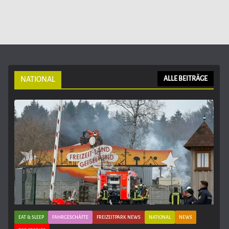
NATIONAL
ALLE BEITRÄGE
EAT & SLEEP
FAHRGESCHÄFTE
FREIZEITPARK NEWS
NATIONAL
NEWS