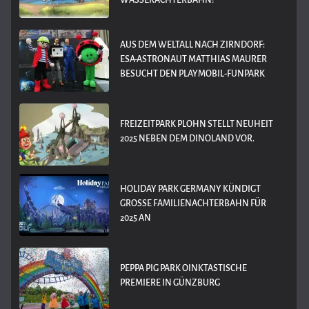
WASSERACHTERBAHN!
AUS DEM WELTALL NACH ZIRNDORF:
ESA-ASTRONAUT MATTHIAS MAURER
BESUCHT DEN PLAYMOBIL-FUNPARK
FREIZEITPARK PLOHN STELLT NEUHEIT
2025 NEBEN DEM DINOLAND VOR.
HOLIDAY PARK GERMANY KÜNDIGT
GROSSE FAMILIENACHTERBAHN FÜR 2
025 AN
PEPPA PIG PARK OINKTASTISCHE
PREMIERE IN GÜNZBURG