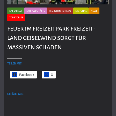
EAT & SLEEP
FAHRGESCHÄFTE
FREIZEITPARK NEWS
NATIONAL
NEWS
TOP STORIES
FEUER IM FREIZEITPARK FREIZEIT-
LAND GEISELWIND SORGT FÜR
MASSIVEN SCHADEN
TEILEN MIT:
Facebook
X
GEFÄLLT MIR: