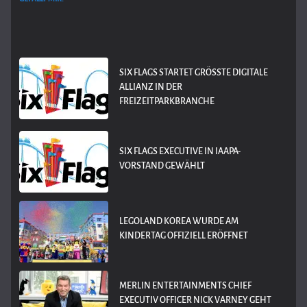
SIX FLAGS STARTET GRÖSSTE DIGITALE A
LLIANZ IN DER F
REIZEITPARKBRANCHE
SIX FLAGS EXECUTIVE IN IAAPA-
VORSTAND GEWÄHLT
LEGOLAND KOREA WURDE AM
KINDERTAG OFFIZIELL ERÖFFNET
MERLIN ENTERTAINMENTS CHIEF
EXECUTIV OFFICER NICK VARNEY GEHT