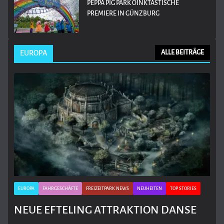
PEPPA PIG PARK OINKTASTISCHE
PREMIERE IN GÜNZBURG
EUROPA
ALLE BEITRÄGE
EUROPA
FAHRGESCHÄFTE
FREIZEITPARK NEWS
NEUHEITEN
TOP STORIES
NEUE EFTELING ATTRAKTION DANSE