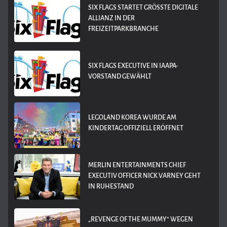
SIX FLAGS STARTET GRÖSSTE DIGITALE A
LLIANZ IN DER F
REIZEITPARKBRANCHE
SIX FLAGS EXECUTIVE IN IAAPA-
VORSTAND GEWÄHLT
LEGOLAND KOREA WURDE AM
KINDERTAG OFFIZIELL ERÖFFNET
MERLIN ENTERTAINMENTS CHIEF
EXECUTIV OFFICER NICK VARNEY GEHT
IN RUHESTAND
„REVENGE OF THE MUMMY“ WEGEN