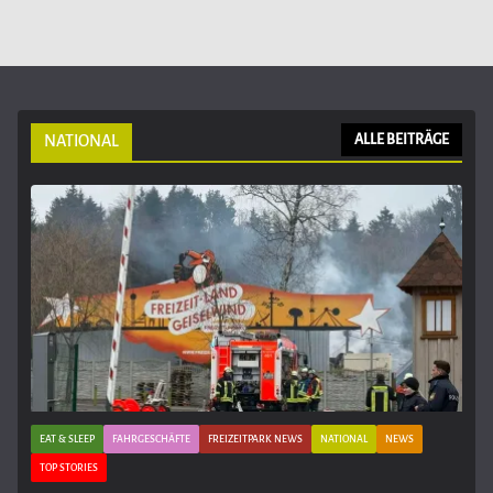
NATIONAL
ALLE BEITRÄGE
EAT & SLEEP
FAHRGESCHÄFTE
FREIZEITPARK NEWS
NATIONAL
NEWS
TOP STORIES