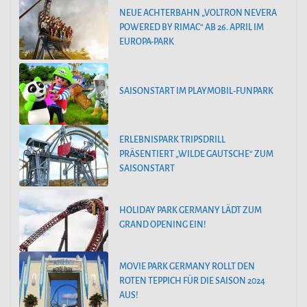
NEUE ACHTERBAHN „VOLTRON NEVERA
POWERED BY RIMAC“ AB 26. APRIL IM
EUROPA-PARK
SAISONSTART IM PLAYMOBIL-FUNPARK
ERLEBNISPARK TRIPSDRILL
PRÄSENTIERT „WILDE GAUTSCHE“ ZUM
SAISONSTART
HOLIDAY PARK GERMANY LÄDT ZUM
GRAND OPENING EIN!
MOVIE PARK GERMANY ROLLT DEN
ROTEN TEPPICH FÜR DIE SAISON 2024
AUS!