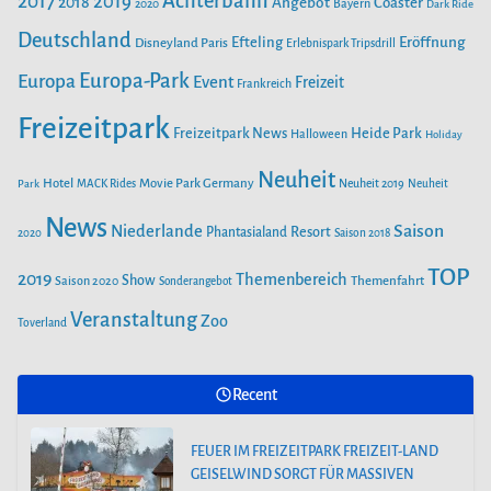
Achterbahn
2017
2019
2018
Angebot
Coaster
Bayern
2020
Dark Ride
o
g
b
e
o
Deutschland
r
e
Efteling
Eröffnung
Disneyland Paris
Erlebnispark Tripsdrill
n
k
a
Europa-Park
Europa
Event
Freizeit
Frankreich
m
Freizeitpark
Heide Park
Freizeitpark News
Halloween
Holiday
Neuheit
Hotel
Movie Park Germany
Park
MACK Rides
Neuheit 2019
Neuheit
News
Saison
Niederlande
Phantasialand
Resort
2020
Saison 2018
TOP
2019
Themenbereich
Show
Saison 2020
Themenfahrt
Sonderangebot
Veranstaltung
Zoo
Toverland
Recent
FEUER IM FREIZEITPARK FREIZEIT-LAND
GEISELWIND SORGT FÜR MASSIVEN