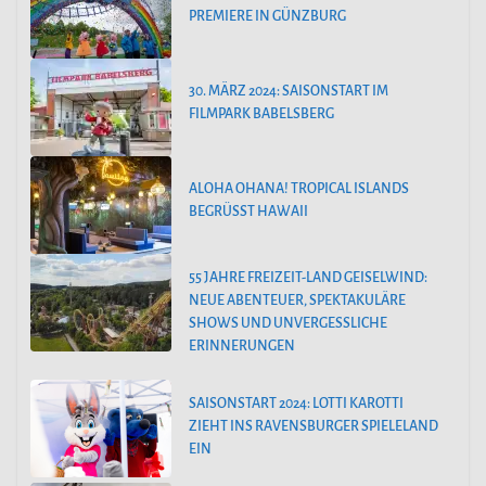
PREMIERE IN GÜNZBURG
30. MÄRZ 2024: SAISONSTART IM
FILMPARK BABELSBERG
ALOHA OHANA! TROPICAL ISLANDS
BEGRÜSST HAWAII
55 JAHRE FREIZEIT-LAND GEISELWIND:
NEUE ABENTEUER, SPEKTAKULÄRE
SHOWS UND UNVERGESSLICHE
ERINNERUNGEN
SAISONSTART 2024: LOTTI KAROTTI
ZIEHT INS RAVENSBURGER SPIELELAND
EIN