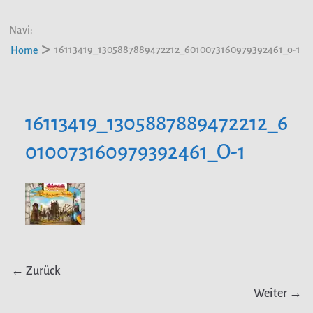
Navi:
16113419_1305887889472212_6010073160979392461_o-1
Home
16113419_1305887889472212_6
010073160979392461_O-1
← Zurück
Weiter →