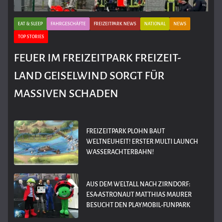
EAT & SLEEP
FAHRGESCHÄFTE
FREIZEITPARK NEWS
NATIONAL
NEWS
TOP STORIES
FEUER IM FREIZEITPARK FREIZEIT-
LAND GEISELWIND SORGT FÜR
MASSIVEN SCHADEN
FREIZEITPARK PLOHN BAUT
WELTNEUHEIT! ERSTER MULTI LAUNCH
WASSERACHTERBAHN!
AUS DEM WELTALL NACH ZIRNDORF:
ESA-ASTRONAUT MATTHIAS MAURER
BESUCHT DEN PLAYMOBIL-FUNPARK