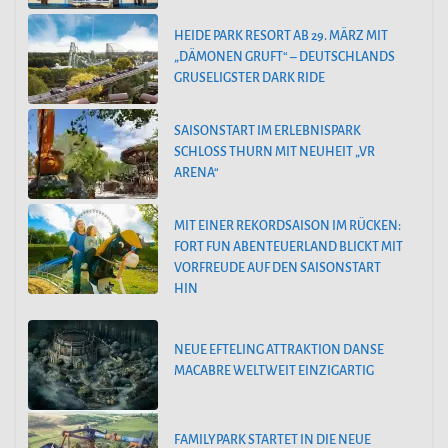
HEIDE PARK RESORT AB 29. MÄRZ MIT
„DÄMONEN GRUFT“ – DEUTSCHLANDS
GRUSELIGSTER DARK RIDE
SAISONSTART IM ERLEBNISPARK
SCHLOSS THURN MIT NEUHEIT „VR
ARENA“
MIT EINER REKORDSAISON IM RÜCKEN:
FORT FUN ABENTEUERLAND BLICKT MIT
VORFREUDE AUF DEN SAISONSTART
HIN
NEUE EFTELING ATTRAKTION DANSE
MACABRE WELTWEIT EINZIGARTIG
FAMILYPARK STARTET IN DIE NEUE