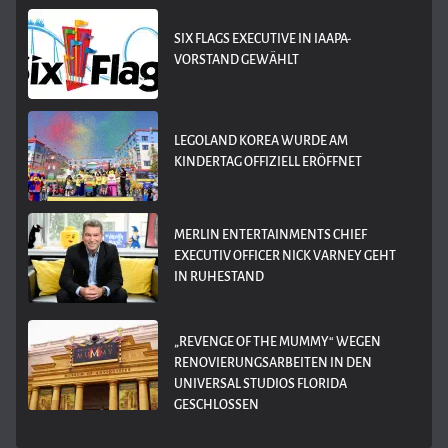
SIX FLAGS EXECUTIVE IN IAAPA-
VORSTAND GEWÄHLT
LEGOLAND KOREA WURDE AM
KINDERTAG OFFIZIELL ERÖFFNET
MERLIN ENTERTAINMENTS CHIEF
EXECUTIV OFFICER NICK VARNEY GEHT
IN RUHESTAND
„REVENGE OF THE MUMMY“ WEGEN
RENOVIERUNGSARBEITEN IN DEN
UNIVERSAL STUDIOS FLORIDA
GESCHLOSSEN