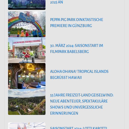
025 AN
PEPPA PIG PARK OINKTASTISCHE
PREMIERE IN GÜNZBURG
30. MÄRZ 2024: SAISONSTART IM
FILMPARK BABELSBERG
ALOHA OHANA! TROPICAL ISLANDS
BEGRÜSST HAWAII
55 JAHRE FREIZEIT-LAND GEISELWIND:
NEUE ABENTEUER, SPEKTAKULÄRE
SHOWS UND UNVERGESSLICHE
ERINNERUNGEN
SAISONSTART 2024: LOTTI KAROTTI