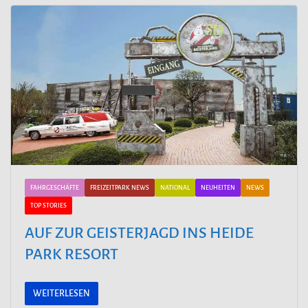
FAHRGESCHÄFTE
FREIZEITPARK NEWS
NATIONAL
NEUHEITEN
NEWS
TOP STORIES
AUF ZUR GEISTERJAGD INS HEIDE
PARK RESORT
WEITERLESEN