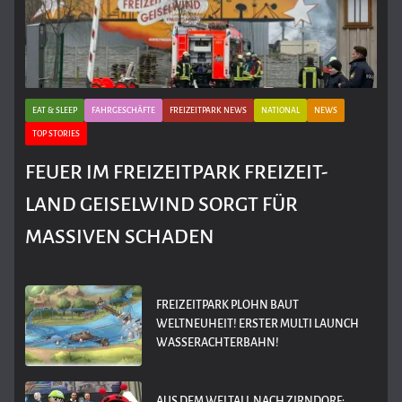
EAT & SLEEP
FAHRGESCHÄFTE
FREIZEITPARK NEWS
NATIONAL
NEWS
TOP STORIES
FEUER IM FREIZEITPARK FREIZEIT-
LAND GEISELWIND SORGT FÜR
MASSIVEN SCHADEN
FREIZEITPARK PLOHN BAUT
WELTNEUHEIT! ERSTER MULTI LAUNCH
WASSERACHTERBAHN!
AUS DEM WELTALL NACH ZIRNDORF: