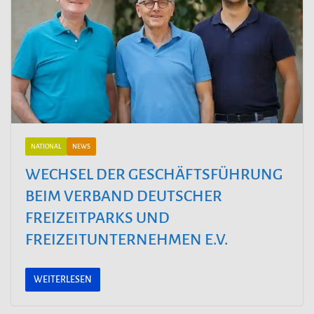
NATIONAL
NEWS
WECHSEL DER GESCHÄFTSFÜHRUNG
BEIM VERBAND DEUTSCHER
FREIZEITPARKS UND
FREIZEITUNTERNEHMEN E.V.
WEITERLESEN