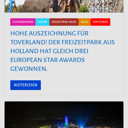
ACHTERBAHNEN
EUROPA
FREIZEITPARK NEWS
NEWS
TOP STORIES
HOHE AUSZEICHNUNG FÜR
TOVERLAND! DER FREIZEITPARK AUS
HOLLAND HAT GLEICH DREI
EUROPEAN STAR AWARDS
GEWONNEN.
WEITERLESEN