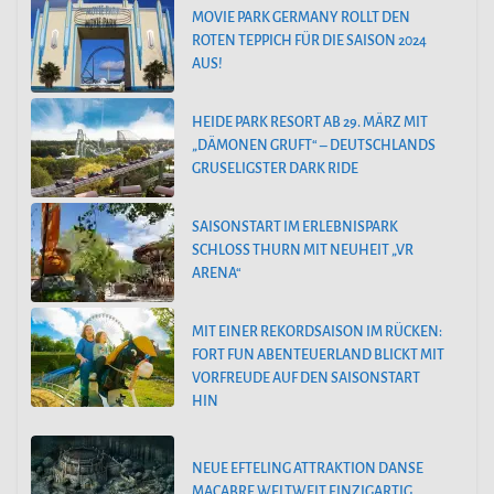
MOVIE PARK GERMANY ROLLT DEN
ROTEN TEPPICH FÜR DIE SAISON 2024
AUS!
HEIDE PARK RESORT AB 29. MÄRZ MIT
„DÄMONEN GRUFT“ – DEUTSCHLANDS
GRUSELIGSTER DARK RIDE
SAISONSTART IM ERLEBNISPARK
SCHLOSS THURN MIT NEUHEIT „VR
ARENA“
MIT EINER REKORDSAISON IM RÜCKEN:
FORT FUN ABENTEUERLAND BLICKT MIT
VORFREUDE AUF DEN SAISONSTART
HIN
NEUE EFTELING ATTRAKTION DANSE
MACABRE WELTWEIT EINZIGARTIG