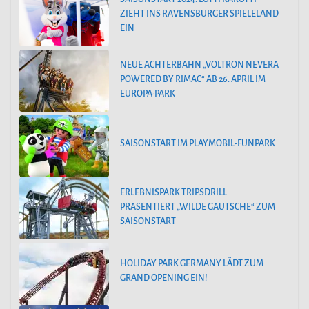
ZIEHT INS RAVENSBURGER SPIELELAND
EIN
NEUE ACHTERBAHN „VOLTRON NEVERA
POWERED BY RIMAC“ AB 26. APRIL IM
EUROPA-PARK
SAISONSTART IM PLAYMOBIL-FUNPARK
ERLEBNISPARK TRIPSDRILL
PRÄSENTIERT „WILDE GAUTSCHE“ ZUM
SAISONSTART
HOLIDAY PARK GERMANY LÄDT ZUM
GRAND OPENING EIN!