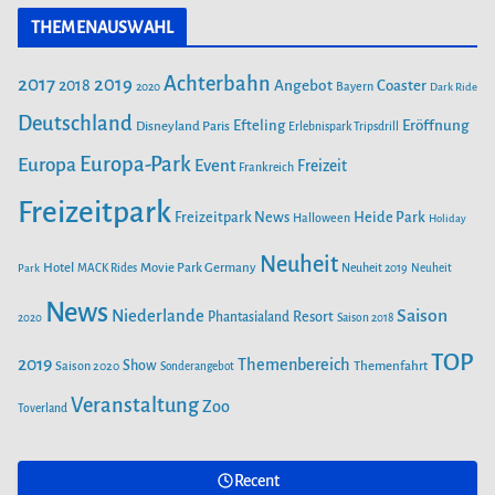
c
s
u
r
THEMENAUSWAHL
e
t
T
i
b
a
u
Achterbahn
2017
2019
2018
Angebot
Coaster
Bayern
2020
Dark Ride
o
g
b
e
o
Deutschland
r
e
Efteling
Eröffnung
Disneyland Paris
Erlebnispark Tripsdrill
n
k
a
Europa-Park
Europa
Event
Freizeit
Frankreich
m
Freizeitpark
Heide Park
Freizeitpark News
Halloween
Holiday
Neuheit
Hotel
Movie Park Germany
Park
MACK Rides
Neuheit 2019
Neuheit
News
Saison
Niederlande
Phantasialand
Resort
2020
Saison 2018
TOP
2019
Themenbereich
Show
Saison 2020
Themenfahrt
Sonderangebot
Veranstaltung
Zoo
Toverland
Recent