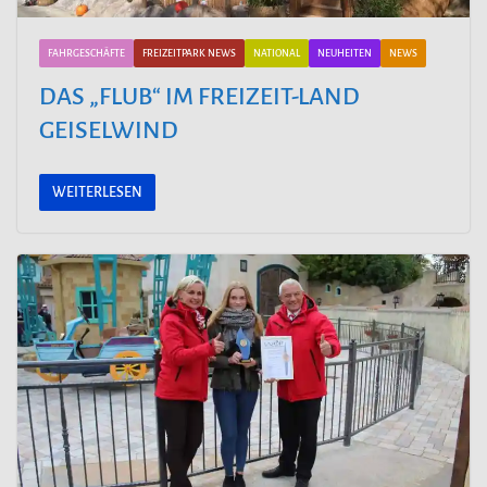
FAHRGESCHÄFTE
FREIZEITPARK NEWS
NATIONAL
NEUHEITEN
NEWS
DAS „FLUB“ IM FREIZEIT-LAND
GEISELWIND
WEITERLESEN