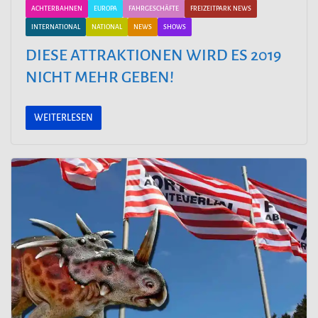
ACHTERBAHNEN
EUROPA
FAHRGESCHÄFTE
FREIZEITPARK NEWS
INTERNATIONAL
NATIONAL
NEWS
SHOWS
DIESE ATTRAKTIONEN WIRD ES 2019
NICHT MEHR GEBEN!
WEITERLESEN