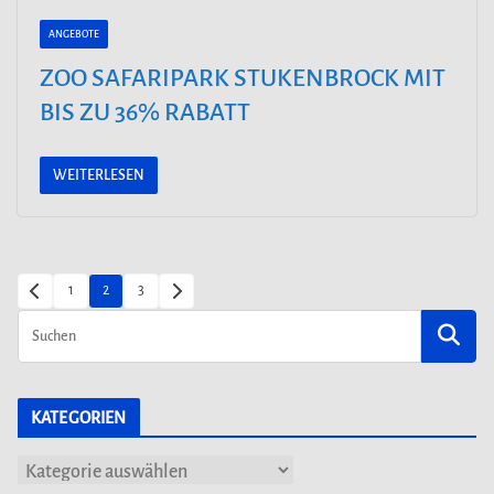
ANGEBOTE
ZOO SAFARIPARK STUKENBROCK MIT
BIS ZU 36% RABATT
WEITERLESEN
SEITENNUMMERIERUNG
1
2
3
DER
BEITRÄGE
KATEGORIEN
K