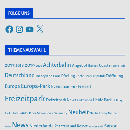
a
t
FOLGE UNS
e
F
I
Y
X
g
a
n
o
o
c
s
u
r
THEMENAUSWAHL
e
t
T
i
b
a
u
Achterbahn
2017
2019
2018
Angebot
Coaster
Bayern
2020
Dark Ride
o
g
b
e
o
Deutschland
r
e
Efteling
Eröffnung
Disneyland Paris
Erlebnispark Tripsdrill
n
k
a
Europa-Park
Europa
Event
Freizeit
Frankreich
m
Freizeitpark
Heide Park
Freizeitpark News
Halloween
Holiday
Neuheit
Hotel
Movie Park Germany
Park
MACK Rides
Neuheit 2019
Neuheit
News
Saison
Niederlande
Phantasialand
Resort
2020
Saison 2018