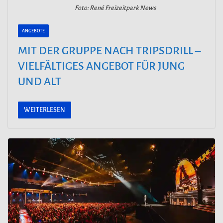
Foto: René Freizeitpark News
ANGEBOTE
MIT DER GRUPPE NACH TRIPSDRILL –
VIELFÄLTIGES ANGEBOT FÜR JUNG
UND ALT
WEITERLESEN