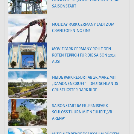
SAISONSTART
HOLIDAY PARK GERMANY LÄDT ZUM
GRAND OPENING EIN!
MOVIE PARK GERMANY ROLLT DEN
ROTEN TEPPICH FÜR DIE SAISON 2024
AUS!
HEIDE PARK RESORT AB 29. MÄRZ MIT
„DÄMONEN GRUFT“ – DEUTSCHLANDS
GRUSELIGSTER DARK RIDE
SAISONSTART IM ERLEBNISPARK
SCHLOSS THURN MIT NEUHEIT „VR
ARENA“