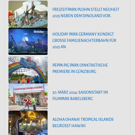
FREIZEITPARK PLOHN STELLT NEUHEIT
2025 NEBEN DEM DINOLAND VOR.
HOLIDAY PARK GERMANY KÜNDIGT
GROSSE FAMILIENACHTERBAHN FÜR 2
025 AN
PEPPA PIG PARK OINKTASTISCHE
PREMIERE IN GÜNZBURG
30. MÄRZ 2024: SAISONSTART IM
FILMPARK BABELSBERG
ALOHA OHANA! TROPICAL ISLANDS
BEGRÜSST HAWAII