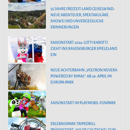
55 JAHRE FREIZEIT-LAND GEISELWIND:
NEUE ABENTEUER, SPEKTAKULÄRE
SHOWS UND UNVERGESSLICHE
ERINNERUNGEN
SAISONSTART 2024: LOTTI KAROTTI
ZIEHT INS RAVENSBURGER SPIELELAND
EIN
NEUE ACHTERBAHN „VOLTRON NEVERA
POWERED BY RIMAC“ AB 26. APRIL IM
EUROPA-PARK
SAISONSTART IM PLAYMOBIL-FUNPARK
ERLEBNISPARK TRIPSDRILL
PRÄSENTIERT „WILDE GAUTSCHE“ ZUM