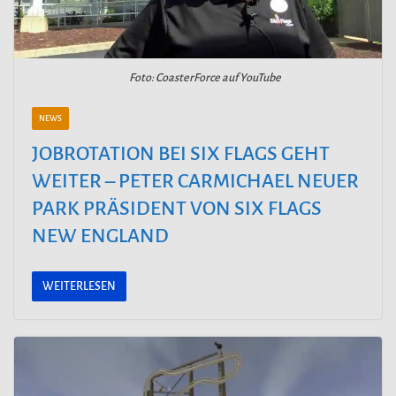
Foto: CoasterForce auf YouTube
NEWS
JOBROTATION BEI SIX FLAGS GEHT
WEITER – PETER CARMICHAEL NEUER
PARK PRÄSIDENT VON SIX FLAGS
NEW ENGLAND
WEITERLESEN