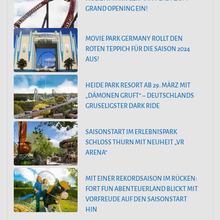
GRAND OPENING EIN!
MOVIE PARK GERMANY ROLLT DEN
ROTEN TEPPICH FÜR DIE SAISON 2024
AUS!
HEIDE PARK RESORT AB 29. MÄRZ MIT
„DÄMONEN GRUFT“ – DEUTSCHLANDS
GRUSELIGSTER DARK RIDE
SAISONSTART IM ERLEBNISPARK
SCHLOSS THURN MIT NEUHEIT „VR
ARENA“
MIT EINER REKORDSAISON IM RÜCKEN:
FORT FUN ABENTEUERLAND BLICKT MIT
VORFREUDE AUF DEN SAISONSTART
HIN