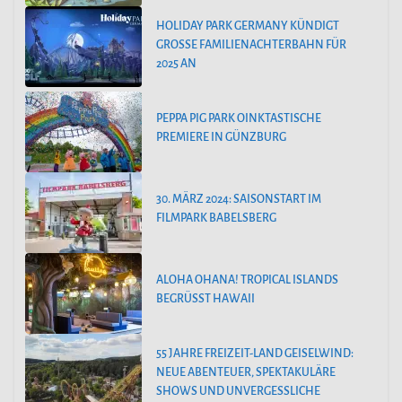
HOLIDAY PARK GERMANY KÜNDIGT
GROSSE FAMILIENACHTERBAHN FÜR 2
025 AN
PEPPA PIG PARK OINKTASTISCHE
PREMIERE IN GÜNZBURG
30. MÄRZ 2024: SAISONSTART IM
FILMPARK BABELSBERG
ALOHA OHANA! TROPICAL ISLANDS
BEGRÜSST HAWAII
55 JAHRE FREIZEIT-LAND GEISELWIND:
NEUE ABENTEUER, SPEKTAKULÄRE
SHOWS UND UNVERGESSLICHE