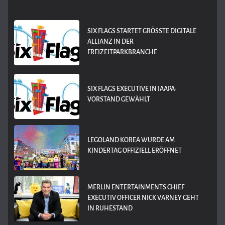
SIX FLAGS STARTET GRÖSSTE DIGITALE A
LLIANZ IN DER F
REIZEITPARKBRANCHE
SIX FLAGS EXECUTIVE IN IAAPA-
VORSTAND GEWÄHLT
LEGOLAND KOREA WURDE AM
KINDERTAG OFFIZIELL ERÖFFNET
MERLIN ENTERTAINMENTS CHIEF
EXECUTIV OFFICER NICK VARNEY GEHT
IN RUHESTAND