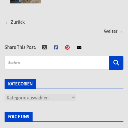
← Zurück
Weiter →
Share This Post:
KATEGORIEN
K
a
t
FOLGE UNS
e