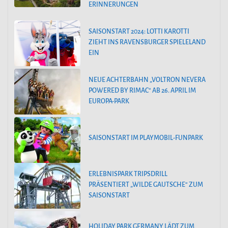
ERINNERUNGEN
SAISONSTART 2024: LOTTI KAROTTI
ZIEHT INS RAVENSBURGER SPIELELAND
EIN
NEUE ACHTERBAHN „VOLTRON NEVERA
POWERED BY RIMAC“ AB 26. APRIL IM
EUROPA-PARK
SAISONSTART IM PLAYMOBIL-FUNPARK
ERLEBNISPARK TRIPSDRILL
PRÄSENTIERT „WILDE GAUTSCHE“ ZUM
SAISONSTART
HOLIDAY PARK GERMANY LÄDT ZUM