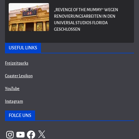
„REVENGE OF THE MUMMY“ WEGEN
RENOVIERUNGSARBEITEN IN DEN
UNIVERSAL STUDIOS FLORIDA
GESCHLOSSEN
USEFUL LINKS
Freizeitparks
Coaster Lexikon
YouTube
Instagram
FOLGE UNS
Instagram
YouTube
Facebook
X