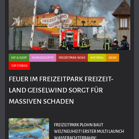
EAT & SLEEP
FAHRGESCHÄFTE
FREIZEITPARK NEWS
NATIONAL
NEWS
TOP STORIES
FEUER IM FREIZEITPARK FREIZEIT-
LAND GEISELWIND SORGT FÜR
MASSIVEN SCHADEN
FREIZEITPARK PLOHN BAUT
WELTNEUHEIT! ERSTER MULTI LAUNCH
WASSERACHTERBAHN!