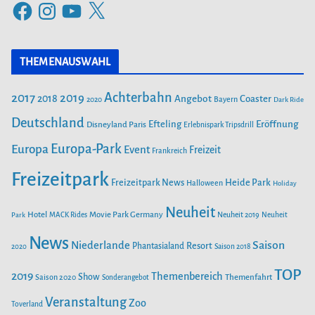
F
I
Y
X
g
a
n
o
o
c
s
u
r
THEMENAUSWAHL
e
t
T
i
b
a
u
Achterbahn
2017
2019
2018
Angebot
Coaster
Bayern
2020
Dark Ride
o
g
b
e
o
Deutschland
r
e
Efteling
Eröffnung
Disneyland Paris
Erlebnispark Tripsdrill
n
k
a
Europa-Park
Europa
Event
Freizeit
Frankreich
m
Freizeitpark
Heide Park
Freizeitpark News
Halloween
Holiday
Neuheit
Hotel
Movie Park Germany
Park
MACK Rides
Neuheit 2019
Neuheit
News
Saison
Niederlande
Phantasialand
Resort
2020
Saison 2018
TOP
2019
Themenbereich
Show
Saison 2020
Themenfahrt
Sonderangebot
Veranstaltung
Zoo
Toverland