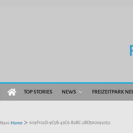
Zum
Inhalt
springen
TOP STORIES
NEWS
FREIZEITPARK NE
609F102D-9C5B-43C6-B2BC-2BD560092052
Navi:
Home