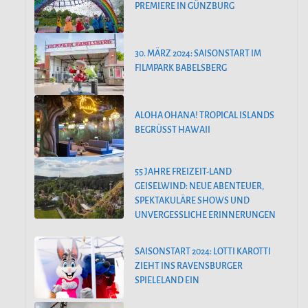
PREMIERE IN GÜNZBURG
30. MÄRZ 2024: SAISONSTART IM
FILMPARK BABELSBERG
ALOHA OHANA! TROPICAL ISLANDS
BEGRÜSST HAWAII
55 JAHRE FREIZEIT-LAND
GEISELWIND: NEUE ABENTEUER,
SPEKTAKULÄRE SHOWS UND
UNVERGESSLICHE ERINNERUNGEN
SAISONSTART 2024: LOTTI KAROTTI
ZIEHT INS RAVENSBURGER
SPIELELAND EIN