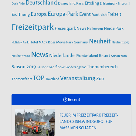
o
r
Deutschland
e
Efteling
Disneyland Paris
Dark Ride
Erlebnispark Tripsdrill
n
k
a
Europa-Park
Europa
Event
Eröffnung
Freizeit
Frankreich
m
Freizeitpark
Heide Park
Freizeitpark News
Halloween
Neuheit
Hotel
Movie Park Germany
Holiday Park
MACK Rides
Neuheit 2019
News
Niederlande
Phantasialand
Resort
Neuheit 2020
Saison 2018
Saison 2019
Themenbereich
Show
Saison 2020
Sonderangebot
TOP
Veranstaltung
Zoo
Themenfahrt
Toverland
Recent
FEUER IM FREIZEITPARK FREIZEIT-
LAND GEISELWIND SORGT FÜR
MASSIVEN SCHADEN