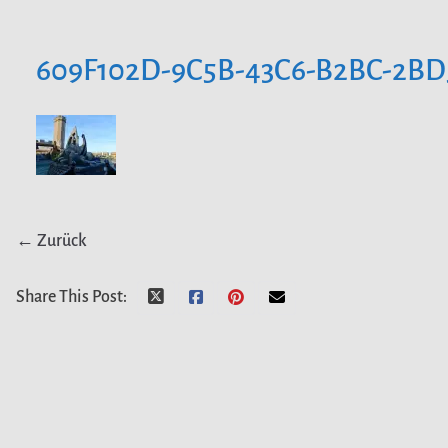
609F102D-9C5B-43C6-B2BC-2BD
← Zurück
Share This Post: