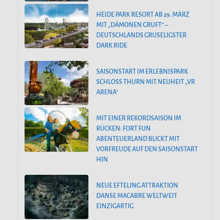
HEIDE PARK RESORT AB 29. MÄRZ
MIT „DÄMONEN GRUFT“ –
DEUTSCHLANDS GRUSELIGSTER
DARK RIDE
SAISONSTART IM ERLEBNISPARK
SCHLOSS THURN MIT NEUHEIT „VR
ARENA“
MIT EINER REKORDSAISON IM
RÜCKEN: FORT FUN
ABENTEUERLAND BLICKT MIT
VORFREUDE AUF DEN SAISONSTART
HIN
NEUE EFTELING ATTRAKTION
DANSE MACABRE WELTWEIT
EINZIGARTIG