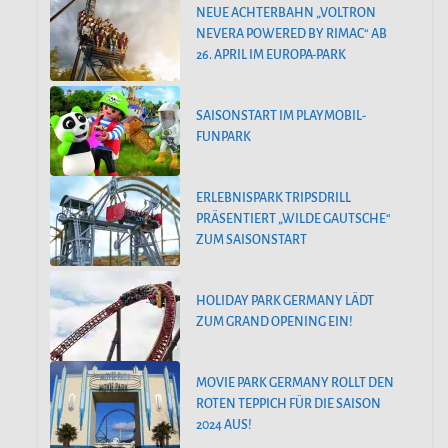
NEUE ACHTERBAHN „VOLTRON
NEVERA POWERED BY RIMAC“ AB
26. APRIL IM EUROPA-PARK
SAISONSTART IM PLAYMOBIL-
FUNPARK
ERLEBNISPARK TRIPSDRILL
PRÄSENTIERT „WILDE GAUTSCHE“
ZUM SAISONSTART
HOLIDAY PARK GERMANY LÄDT
ZUM GRAND OPENING EIN!
MOVIE PARK GERMANY ROLLT DEN
ROTEN TEPPICH FÜR DIE SAISON
2024 AUS!