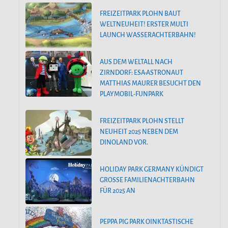
FREIZEITPARK PLOHN BAUT
WELTNEUHEIT! ERSTER MULTI
LAUNCH WASSERACHTERBAHN!
AUS DEM WELTALL NACH
ZIRNDORF: ESA-ASTRONAUT
MATTHIAS MAURER BESUCHT DEN
PLAYMOBIL-FUNPARK
FREIZEITPARK PLOHN STELLT
NEUHEIT 2025 NEBEN DEM
DINOLAND VOR.
HOLIDAY PARK GERMANY KÜNDIGT
GROSSE FAMILIENACHTERBAHN F
ÜR 2025 AN
PEPPA PIG PARK OINKTASTISCHE