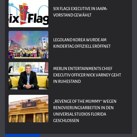
SIX FLAGS EXECUTIVE IN IAAPA-
VORSTAND GEWÄHLT
LEGOLAND KOREA WURDE AM
KINDERTAG OFFIZIELL ERÖFFNET
MERLIN ENTERTAINMENTS CHIEF
EXECUTIV OFFICER NICK VARNEY GEHT
IN RUHESTAND
„REVENGE OF THE MUMMY“ WEGEN
RENOVIERUNGSARBEITEN IN DEN
UNIVERSAL STUDIOS FLORIDA
GESCHLOSSEN