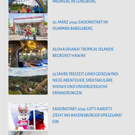
PREMIERE IN GÜNZBURG
30. MÄRZ 2024: SAISONSTART IM
FILMPARK BABELSBERG
ALOHA OHANA! TROPICAL ISLANDS
BEGRÜSST HAWAII
55 JAHRE FREIZEIT-LAND GEISELWIND:
NEUE ABENTEUER, SPEKTAKULÄRE
SHOWS UND UNVERGESSLICHE
ERINNERUNGEN
SAISONSTART 2024: LOTTI KAROTTI
ZIEHT INS RAVENSBURGER SPIELELAND
EIN