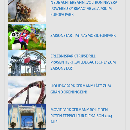
NEUE ACHTERBAHN „VOLTRON NEVERA
POWERED BY RIMAC“ AB 26. APRIL IM
EUROPA-PARK
SAISONSTART IM PLAYMOBIL-FUNPARK
ERLEBNISPARK TRIPSDRILL
PRÄSENTIERT „WILDE GAUTSCHE“ ZUM
SAISONSTART
HOLIDAY PARK GERMANY LÄDT ZUM
GRAND OPENING EIN!
MOVIE PARK GERMANY ROLLT DEN
ROTEN TEPPICH FÜR DIE SAISON 2024
AUS!