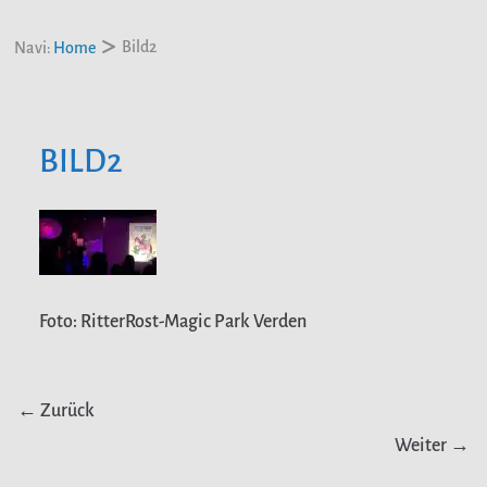
Bild2
Navi:
Home
BILD2
Foto: RitterRost-Magic Park Verden
← Zurück
Weiter →