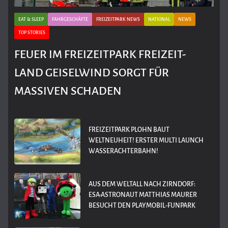
EAT & SLEEP
FAHRGESCHÄFTE
FREIZEITPARK NEWS
NATIONAL
NEWS
TOP STORIES
FEUER IM FREIZEITPARK FREIZEIT-
LAND GEISELWIND SORGT FÜR
MASSIVEN SCHADEN
FREIZEITPARK PLOHN BAUT
WELTNEUHEIT! ERSTER MULTI LAUNCH
WASSERACHTERBAHN!
AUS DEM WELTALL NACH ZIRNDORF:
ESA-ASTRONAUT MATTHIAS MAURER
BESUCHT DEN PLAYMOBIL-FUNPARK