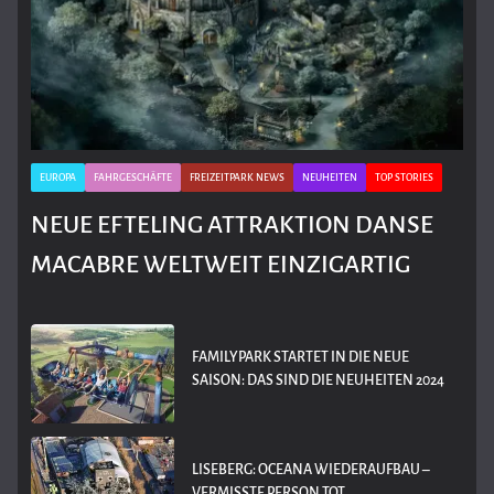
EUROPA
FAHRGESCHÄFTE
FREIZEITPARK NEWS
NEUHEITEN
TOP STORIES
NEUE EFTELING ATTRAKTION DANSE
MACABRE WELTWEIT EINZIGARTIG
FAMILYPARK STARTET IN DIE NEUE
SAISON: DAS SIND DIE NEUHEITEN 2024
LISEBERG: OCEANA WIEDERAUFBAU –
VERMISSTE PERSON TOT