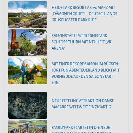
HEIDE PARK RESORT AB 29. MÄRZ MIT
„DÄMONEN GRUFT“ – DEUTSCHLANDS
GRUSELIGSTER DARK RIDE
SAISONSTART IM ERLEBNISPARK
SCHLOSS THURN MIT NEUHEIT „VR
ARENA“
MIT EINER REKORDSAISON IM RÜCKEN:
FORT FUN ABENTEUERLAND BLICKT MIT
VORFREUDE AUF DEN SAISONSTART
HIN
NEUE EFTELING ATTRAKTION DANSE
MACABRE WELTWEIT EINZIGARTIG
FAMILYPARK STARTET IN DIE NEUE