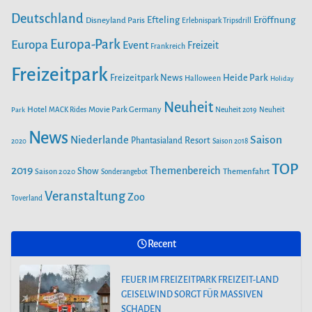
e
o
Deutschland
r
e
Efteling
Eröffnung
Disneyland Paris
Erlebnispark Tripsdrill
n
k
a
Europa-Park
Europa
Event
Freizeit
Frankreich
m
Freizeitpark
Heide Park
Freizeitpark News
Halloween
Holiday
Neuheit
Hotel
Movie Park Germany
Park
MACK Rides
Neuheit 2019
Neuheit
News
Saison
Niederlande
Phantasialand
Resort
2020
Saison 2018
TOP
2019
Themenbereich
Show
Saison 2020
Themenfahrt
Sonderangebot
Veranstaltung
Zoo
Toverland
Recent
FEUER IM FREIZEITPARK FREIZEIT-LAND
GEISELWIND SORGT FÜR MASSIVEN
SCHADEN