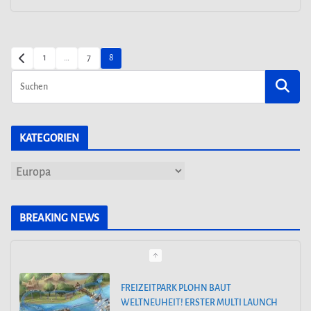
SEITENNUMMERIERUNG
1
…
7
8
DER
BEITRÄGE
KATEGORIEN
K
a
t
BREAKING NEWS
e
g
o
FREIZEITPARK PLOHN BAUT
WELTNEUHEIT! ERSTER MULTI LAUNCH
r