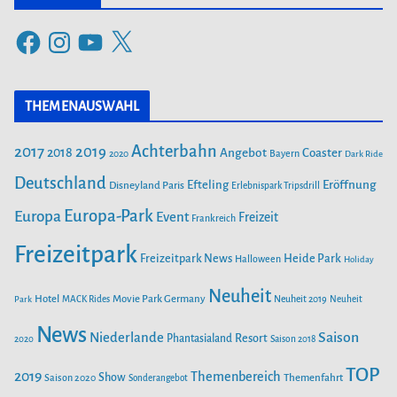
F
I
Y
X
ALOHA OHANA! TROPICAL ISLANDS BEGRÜSST HAWAII
a
n
o
c
s
u
THEMENAUSWAHL
e
t
T
55 JAHRE FREIZEIT-LAND GEISELWIND: NEUE ABENTEUER,
SPEKTAKULÄRE SHOWS UND UNVERGESSLICHE
b
a
u
ERINNERUNGEN
Achterbahn
2017
2019
2018
Angebot
Coaster
Bayern
2020
Dark Ride
o
g
b
o
Deutschland
r
e
Efteling
Eröffnung
Disneyland Paris
Erlebnispark Tripsdrill
k
a
SAISONSTART 2024: LOTTI KAROTTI ZIEHT INS RAVENSBURGER
Europa-Park
Europa
Event
Freizeit
Frankreich
SPIELELAND EIN
m
Freizeitpark
Heide Park
Freizeitpark News
Halloween
Holiday
NEUE ACHTERBAHN „VOLTRON NEVERA POWERED BY RIMAC“
Neuheit
Hotel
Movie Park Germany
Park
AB 26. APRIL IM EUROPA-PARK
MACK Rides
Neuheit 2019
Neuheit
News
Saison
Niederlande
Phantasialand
Resort
2020
Saison 2018
SAISONSTART IM PLAYMOBIL-FUNPARK
TOP
2019
Themenbereich
Show
Saison 2020
Themenfahrt
Sonderangebot