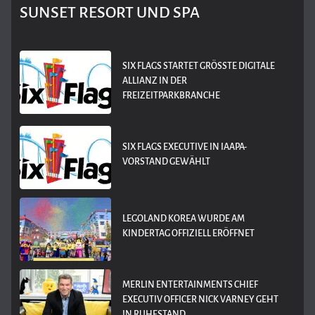
SUNSET RESORT UND SPA
SIX FLAGS STARTET GRÖSSTE DIGITALE A
LLIANZ IN DER F
REIZEITPARKBRANCHE
SIX FLAGS EXECUTIVE IN IAAPA-
VORSTAND GEWÄHLT
LEGOLAND KOREA WURDE AM
KINDERTAG OFFIZIELL ERÖFFNET
MERLIN ENTERTAINMENTS CHIEF
EXECUTIV OFFICER NICK VARNEY GEHT
IN RUHESTAND