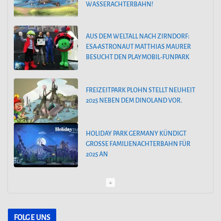
WASSERACHTERBAHN!
i
e
AUS DEM WELTALL NACH ZIRNDORF:
n
ESA-ASTRONAUT MATTHIAS MAURER
BESUCHT DEN PLAYMOBIL-FUNPARK
FREIZEITPARK PLOHN STELLT NEUHEIT
2025 NEBEN DEM DINOLAND VOR.
HOLIDAY PARK GERMANY KÜNDIGT
GROSSE FAMILIENACHTERBAHN FÜR 2
025 AN
PEPPA PIG PARK OINKTASTISCHE PREMIERE IN GÜNZBURG
FOLGE UNS
30. MÄRZ 2024: SAISONSTART IM FILMPARK BABELSBERG