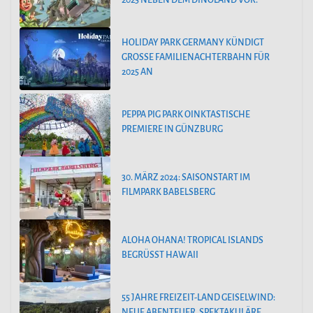
HOLIDAY PARK GERMANY KÜNDIGT
GROSSE FAMILIENACHTERBAHN FÜR 2
025 AN
PEPPA PIG PARK OINKTASTISCHE
PREMIERE IN GÜNZBURG
30. MÄRZ 2024: SAISONSTART IM
FILMPARK BABELSBERG
ALOHA OHANA! TROPICAL ISLANDS
BEGRÜSST HAWAII
55 JAHRE FREIZEIT-LAND GEISELWIND:
NEUE ABENTEUER, SPEKTAKULÄRE