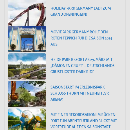
HOLIDAY PARK GERMANY LÄDT ZUM
GRAND OPENING EIN!
MOVIE PARK GERMANY ROLLT DEN
ROTEN TEPPICH FÜR DIE SAISON 2024
AUS!
HEIDE PARK RESORT AB 29. MÄRZ MIT
„DÄMONEN GRUFT“ – DEUTSCHLANDS
GRUSELIGSTER DARK RIDE
SAISONSTART IM ERLEBNISPARK
SCHLOSS THURN MIT NEUHEIT „VR
ARENA“
MIT EINER REKORDSAISON IM RÜCKEN:
FORT FUN ABENTEUERLAND BLICKT MIT
VORFREUDE AUF DEN SAISONSTART