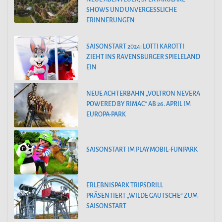
SHOWS UND UNVERGESSLICHE
ERINNERUNGEN
SAISONSTART 2024: LOTTI KAROTTI
ZIEHT INS RAVENSBURGER SPIELELAND
EIN
NEUE ACHTERBAHN „VOLTRON NEVERA
POWERED BY RIMAC“ AB 26. APRIL IM
EUROPA-PARK
SAISONSTART IM PLAYMOBIL-FUNPARK
ERLEBNISPARK TRIPSDRILL
PRÄSENTIERT „WILDE GAUTSCHE“ ZUM
SAISONSTART