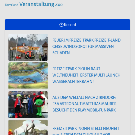
Veranstaltung
Zoo
Toverland
FEUER IM FREIZEITPARK FREIZEIT-LAND
GEISELWIND SORGT FÜR MASSIVEN
SCHADEN
Recent
FEUER IM FREIZEITPARK FREIZEIT-LAND
GEISELWIND SORGT FÜR MASSIVEN
SCHADEN
FREIZEITPARK PLOHN BAUT
WELTNEUHEIT! ERSTER MULTI LAUNCH
WASSERACHTERBAHN!
AUS DEM WELTALL NACH ZIRNDORF:
ESA-ASTRONAUT MATTHIAS MAURER
BESUCHT DEN PLAYMOBIL-FUNPARK
FREIZEITPARK PLOHN STELLT NEUHEIT
2025 NEBEN DEM DINOLAND VOR.