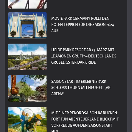
MOVIE PARK GERMANY ROLLT DEN
ROTEN TEPPICH FÜR DIE SAISON 2024
AUS!
HEIDE PARK RESORT AB 29. MÄRZ MIT
„DÄMONEN GRUFT“ – DEUTSCHLANDS
GRUSELIGSTER DARK RIDE
SAISONSTART IM ERLEBNISPARK
SCHLOSS THURN MIT NEUHEIT „VR
ARENA“
MIT EINER REKORDSAISON IM RÜCKEN:
FORT FUN ABENTEUERLAND BLICKT MIT
VORFREUDE AUF DEN SAISONSTART
HIN