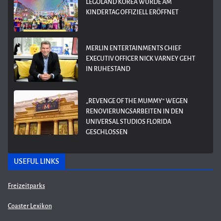
LEGOLAND KOREA WURDE AM
KINDERTAG OFFIZIELL ERÖFFNET
MERLIN ENTERTAINMENTS CHIEF
EXECUTIV OFFICER NICK VARNEY GEHT
IN RUHESTAND
„REVENGE OF THE MUMMY“ WEGEN
RENOVIERUNGSARBEITEN IN DEN
UNIVERSAL STUDIOS FLORIDA
GESCHLOSSEN
USEFUL LINKS
Freizeitparks
Coaster Lexikon