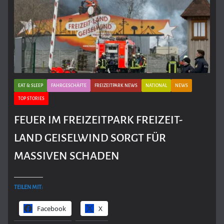
EAT & SLEEP
FAHRGESCHÄFTE
FREIZEITPARK NEWS
NATIONAL
NEWS
TOP STORIES
FEUER IM FREIZEITPARK FREIZEIT-
LAND GEISELWIND SORGT FÜR
MASSIVEN SCHADEN
TEILEN MIT:
Facebook
X