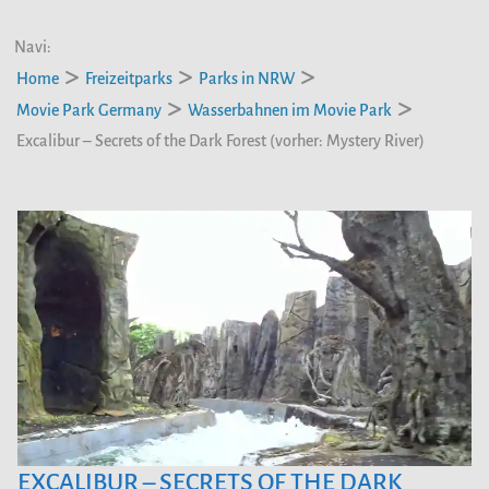
Navi:
Home
Freizeitparks
Parks in NRW
Movie Park Germany
Wasserbahnen im Movie Park
Excalibur – Secrets of the Dark Forest (vorher: Mystery River)
EXCALIBUR – SECRETS OF THE DARK