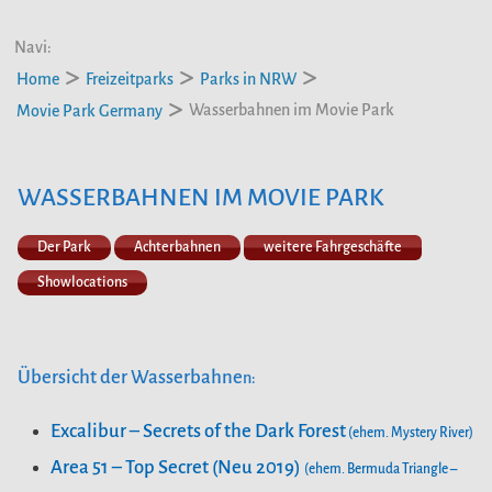
Navi:
Home
Freizeitparks
Parks in NRW
Wasserbahnen im Movie Park
Movie Park Germany
WASSERBAHNEN IM MOVIE PARK
Der Park
Achterbahnen
weitere Fahrgeschäfte
Showlocations
Übersicht der Wasserbahne
n:
Excalibur – Secrets of the Dark Forest
(ehem. Mystery River)
Area 51 – Top Secret (Neu 2019)
(ehem. Bermuda Triangle –