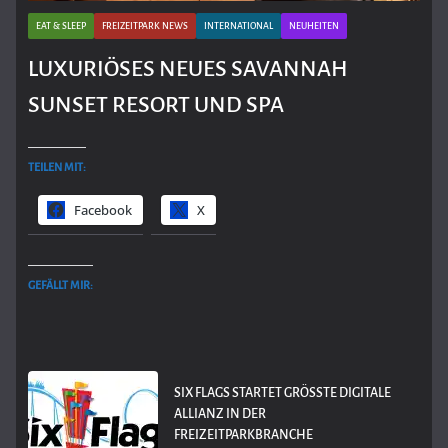
EAT & SLEEP
FREIZEITPARK NEWS
INTERNATIONAL
NEUHEITEN
LUXURIÖSES NEUES SAVANNAH
SUNSET RESORT UND SPA
TEILEN MIT:
Facebook
X
GEFÄLLT MIR:
SIX FLAGS STARTET GRÖSSTE DIGITALE A
LLIANZ IN DER F
REIZEITPARKBRANCHE