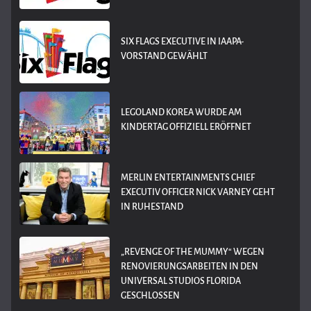
SIX FLAGS EXECUTIVE IN IAAPA-
VORSTAND GEWÄHLT
LEGOLAND KOREA WURDE AM
KINDERTAG OFFIZIELL ERÖFFNET
MERLIN ENTERTAINMENTS CHIEF
EXECUTIV OFFICER NICK VARNEY GEHT
IN RUHESTAND
„REVENGE OF THE MUMMY“ WEGEN
RENOVIERUNGSARBEITEN IN DEN
UNIVERSAL STUDIOS FLORIDA
GESCHLOSSEN