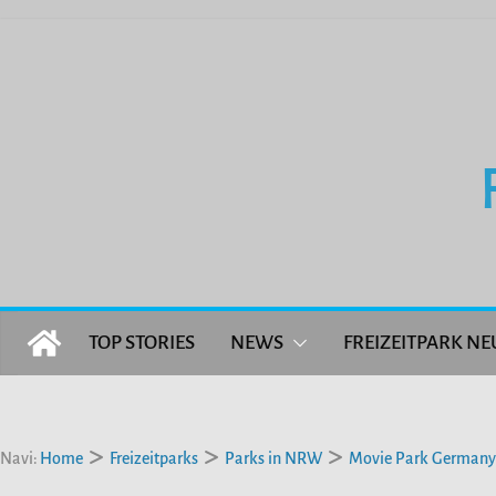
Zum
Inhalt
springen
TOP STORIES
NEWS
FREIZEITPARK NE
Navi:
Home
Freizeitparks
Parks in NRW
Movie Park Germany