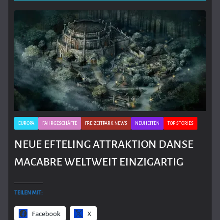
EUROPA
FAHRGESCHÄFTE
FREIZEITPARK NEWS
NEUHEITEN
TOP STORIES
NEUE EFTELING ATTRAKTION DANSE
MACABRE WELTWEIT EINZIGARTIG
TEILEN MIT:
Facebook
X