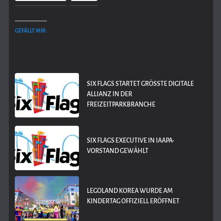
GEFÄLLT MIR:
SIX FLAGS STARTET GRÖSSTE DIGITALE A
LLIANZ IN DER F
REIZEITPARKBRANCHE
SIX FLAGS EXECUTIVE IN IAAPA-
VORSTAND GEWÄHLT
LEGOLAND KOREA WURDE AM
KINDERTAG OFFIZIELL ERÖFFNET