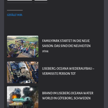
GEFÄLLT MIR:
FAMILYPARK STARTET IN DIE NEUE
SAISON: DAS SIND DIE NEUHEITEN
2024
LISEBERG: OCEANA WIEDERAUFBAU –
VERMISSTE PERSON TOT
BRAND IM LISEBERG OCEANA WATER
WORLD IN GÖTEBORG, SCHWEDEN