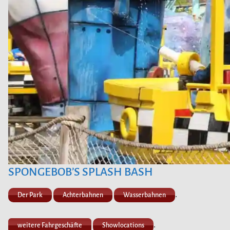
SPONGEBOB’S SPLASH BASH
.
Der Park
Achterbahnen
Wasserbahnen
.
weitere Fahrgeschäfte
Showlocations