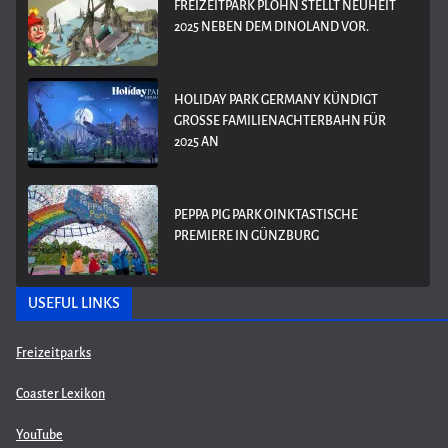
FREIZEITPARK PLOHN STELLT NEUHEIT
2025 NEBEN DEM DINOLAND VOR.
HOLIDAY PARK GERMANY KÜNDIGT
GROSSE FAMILIENACHTERBAHN FÜR 2
025 AN
PEPPA PIG PARK OINKTASTISCHE
PREMIERE IN GÜNZBURG
USEFUL LINKS
Freizeitparks
Coaster Lexikon
YouTube