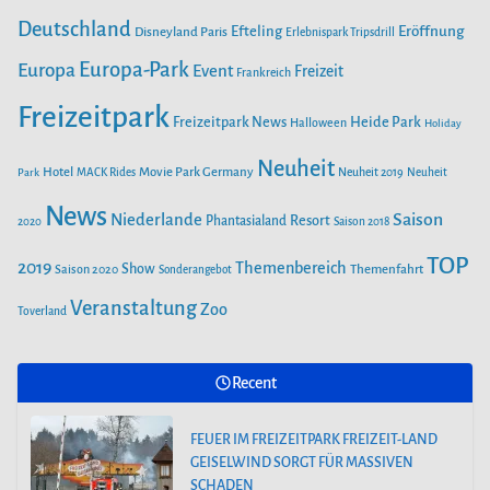
e
o
Deutschland
r
e
Efteling
Eröffnung
Disneyland Paris
Erlebnispark Tripsdrill
n
k
a
Europa-Park
Europa
Event
Freizeit
Frankreich
m
Freizeitpark
Heide Park
Freizeitpark News
Halloween
Holiday
Neuheit
Hotel
Movie Park Germany
Park
MACK Rides
Neuheit 2019
Neuheit
News
Saison
Niederlande
Phantasialand
Resort
2020
Saison 2018
TOP
2019
Themenbereich
Show
Saison 2020
Themenfahrt
Sonderangebot
Veranstaltung
Zoo
Toverland
Recent
FEUER IM FREIZEITPARK FREIZEIT-LAND
GEISELWIND SORGT FÜR MASSIVEN
SCHADEN