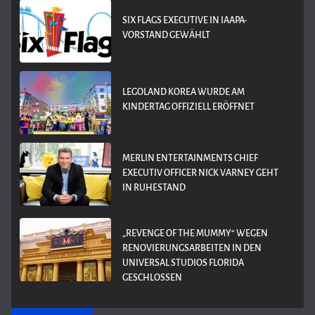
SIX FLAGS EXECUTIVE IN IAAPA-
VORSTAND GEWÄHLT
LEGOLAND KOREA WURDE AM
KINDERTAG OFFIZIELL ERÖFFNET
MERLIN ENTERTAINMENTS CHIEF
EXECUTIV OFFICER NICK VARNEY GEHT
IN RUHESTAND
„REVENGE OF THE MUMMY“ WEGEN
RENOVIERUNGSARBEITEN IN DEN
UNIVERSAL STUDIOS FLORIDA
GESCHLOSSEN