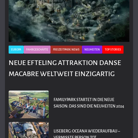
EUROPA
FAHRGESCHÄFTE
FREIZEITPARK NEWS
NEUHEITEN
TOP STORIES
NEUE EFTELING ATTRAKTION DANSE
MACABRE WELTWEIT EINZIGARTIG
FAMILYPARK STARTET IN DIE NEUE
SAISON: DAS SIND DIE NEUHEITEN 2024
LISEBERG: OCEANA WIEDERAUFBAU –
VERMISSTE PERSON TOT