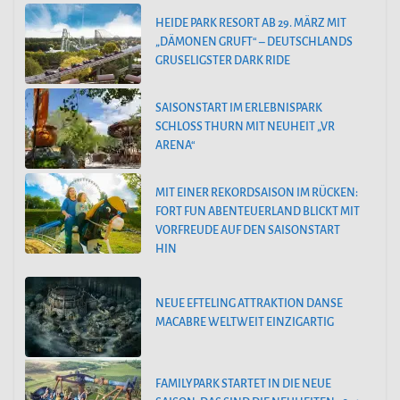
HEIDE PARK RESORT AB 29. MÄRZ MIT
„DÄMONEN GRUFT“ – DEUTSCHLANDS
GRUSELIGSTER DARK RIDE
SAISONSTART IM ERLEBNISPARK
SCHLOSS THURN MIT NEUHEIT „VR
ARENA“
MIT EINER REKORDSAISON IM RÜCKEN:
FORT FUN ABENTEUERLAND BLICKT MIT
VORFREUDE AUF DEN SAISONSTART
HIN
NEUE EFTELING ATTRAKTION DANSE
MACABRE WELTWEIT EINZIGARTIG
FAMILYPARK STARTET IN DIE NEUE