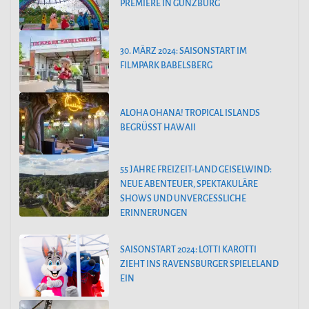
PREMIERE IN GÜNZBURG
30. MÄRZ 2024: SAISONSTART IM
FILMPARK BABELSBERG
ALOHA OHANA! TROPICAL ISLANDS
BEGRÜSST HAWAII
55 JAHRE FREIZEIT-LAND GEISELWIND:
NEUE ABENTEUER, SPEKTAKULÄRE
SHOWS UND UNVERGESSLICHE
ERINNERUNGEN
SAISONSTART 2024: LOTTI KAROTTI
ZIEHT INS RAVENSBURGER SPIELELAND
EIN