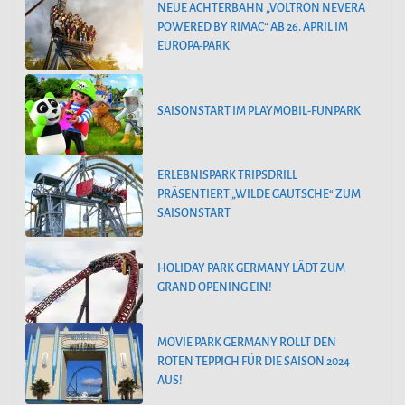
NEUE ACHTERBAHN „VOLTRON NEVERA
POWERED BY RIMAC“ AB 26. APRIL IM
EUROPA-PARK
SAISONSTART IM PLAYMOBIL-FUNPARK
ERLEBNISPARK TRIPSDRILL
PRÄSENTIERT „WILDE GAUTSCHE“ ZUM
SAISONSTART
HOLIDAY PARK GERMANY LÄDT ZUM
GRAND OPENING EIN!
MOVIE PARK GERMANY ROLLT DEN
ROTEN TEPPICH FÜR DIE SAISON 2024
AUS!