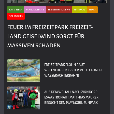
EAT & SLEEP
FAHRGESCHÄFTE
FREIZEITPARK NEWS
NATIONAL
NEWS
TOP STORIES
FEUER IM FREIZEITPARK FREIZEIT-
LAND GEISELWIND SORGT FÜR
MASSIVEN SCHADEN
FREIZEITPARK PLOHN BAUT
WELTNEUHEIT! ERSTER MULTI LAUNCH
WASSERACHTERBAHN!
AUS DEM WELTALL NACH ZIRNDORF:
ESA-ASTRONAUT MATTHIAS MAURER
BESUCHT DEN PLAYMOBIL-FUNPARK