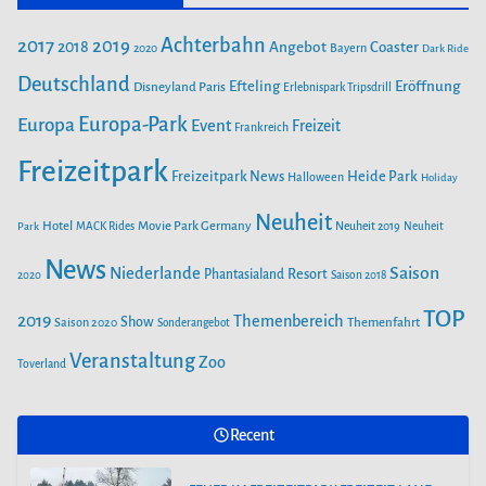
i
b
a
u
Achterbahn
2017
2019
2018
Angebot
Coaster
Bayern
2020
Dark Ride
o
g
b
e
o
Deutschland
r
e
Efteling
Eröffnung
Disneyland Paris
Erlebnispark Tripsdrill
n
k
a
Europa-Park
Europa
Event
Freizeit
Frankreich
m
Freizeitpark
Heide Park
Freizeitpark News
Halloween
Holiday
Neuheit
Hotel
Movie Park Germany
Park
MACK Rides
Neuheit 2019
Neuheit
News
Saison
Niederlande
Phantasialand
Resort
2020
Saison 2018
TOP
2019
Themenbereich
Show
Saison 2020
Themenfahrt
Sonderangebot
Veranstaltung
Zoo
Toverland
Recent