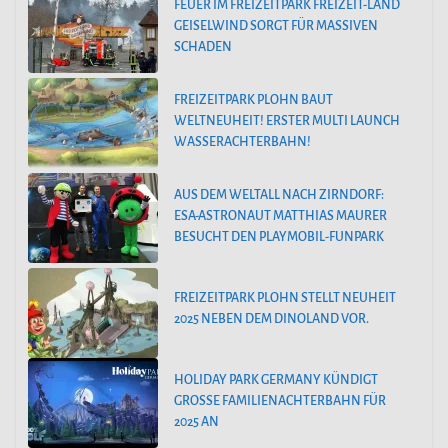
FEUER IM FREIZEITPARK FREIZEIT-LAND
GEISELWIND SORGT FÜR MASSIVEN
SCHADEN
FREIZEITPARK PLOHN BAUT
WELTNEUHEIT! ERSTER MULTI LAUNCH
WASSERACHTERBAHN!
AUS DEM WELTALL NACH ZIRNDORF:
ESA-ASTRONAUT MATTHIAS MAURER
BESUCHT DEN PLAYMOBIL-FUNPARK
FREIZEITPARK PLOHN STELLT NEUHEIT
2025 NEBEN DEM DINOLAND VOR.
HOLIDAY PARK GERMANY KÜNDIGT
GROSSE FAMILIENACHTERBAHN FÜR 2
025 AN