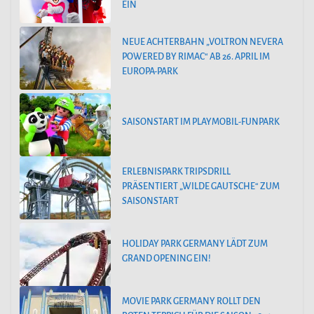
EIN
NEUE ACHTERBAHN „VOLTRON NEVERA
POWERED BY RIMAC“ AB 26. APRIL IM
EUROPA-PARK
SAISONSTART IM PLAYMOBIL-FUNPARK
ERLEBNISPARK TRIPSDRILL
PRÄSENTIERT „WILDE GAUTSCHE“ ZUM
SAISONSTART
HOLIDAY PARK GERMANY LÄDT ZUM
GRAND OPENING EIN!
MOVIE PARK GERMANY ROLLT DEN