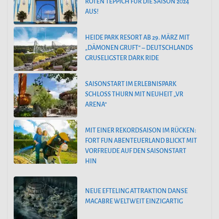
ROTEN TEPPICH FÜR DIE SAISON 2024
AUS!
HEIDE PARK RESORT AB 29. MÄRZ MIT
„DÄMONEN GRUFT“ – DEUTSCHLANDS
GRUSELIGSTER DARK RIDE
SAISONSTART IM ERLEBNISPARK
SCHLOSS THURN MIT NEUHEIT „VR
ARENA“
MIT EINER REKORDSAISON IM RÜCKEN:
FORT FUN ABENTEUERLAND BLICKT MIT
VORFREUDE AUF DEN SAISONSTART
HIN
NEUE EFTELING ATTRAKTION DANSE
MACABRE WELTWEIT EINZIGARTIG