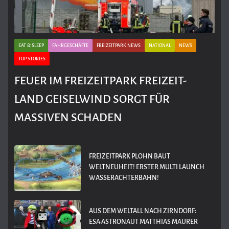
EAT & SLEEP
FAHRGESCHÄFTE
FREIZEITPARK NEWS
NATIONAL
NEWS
TOP STORIES
FEUER IM FREIZEITPARK FREIZEIT-
LAND GEISELWIND SORGT FÜR
MASSIVEN SCHADEN
FREIZEITPARK PLOHN BAUT
WELTNEUHEIT! ERSTER MULTI LAUNCH
WASSERACHTERBAHN!
AUS DEM WELTALL NACH ZIRNDORF:
ESA-ASTRONAUT MATTHIAS MAURER