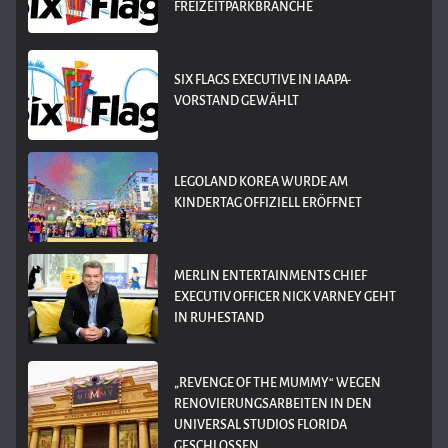
REIZEITPARKBRANCHE
SIX FLAGS EXECUTIVE IN IAAPA-
VORSTAND GEWÄHLT
LEGOLAND KOREA WURDE AM
KINDERTAG OFFIZIELL ERÖFFNET
MERLIN ENTERTAINMENTS CHIEF
EXECUTIV OFFICER NICK VARNEY GEHT
IN RUHESTAND
„REVENGE OF THE MUMMY“ WEGEN
RENOVIERUNGSARBEITEN IN DEN
UNIVERSAL STUDIOS FLORIDA
GESCHLOSSEN