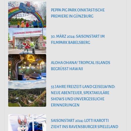
PEPPA PIG PARK OINKTASTISCHE
PREMIERE IN GÜNZBURG
30. MÄRZ 2024: SAISONSTART IM
FILMPARK BABELSBERG
ALOHA OHANA! TROPICAL ISLANDS
BEGRÜSST HAWAII
55 JAHRE FREIZEIT-LAND GEISELWIND:
NEUE ABENTEUER, SPEKTAKULÄRE
SHOWS UND UNVERGESSLICHE
ERINNERUNGEN
SAISONSTART 2024: LOTTI KAROTTI
ZIEHT INS RAVENSBURGER SPIELELAND