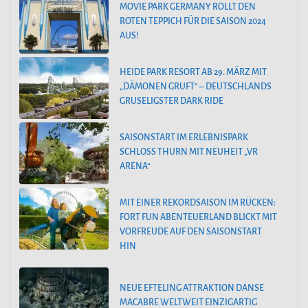
MOVIE PARK GERMANY ROLLT DEN
ROTEN TEPPICH FÜR DIE SAISON 2024
AUS!
HEIDE PARK RESORT AB 29. MÄRZ MIT
„DÄMONEN GRUFT“ – DEUTSCHLANDS
GRUSELIGSTER DARK RIDE
SAISONSTART IM ERLEBNISPARK
SCHLOSS THURN MIT NEUHEIT „VR
ARENA“
MIT EINER REKORDSAISON IM RÜCKEN:
FORT FUN ABENTEUERLAND BLICKT MIT
VORFREUDE AUF DEN SAISONSTART
HIN
NEUE EFTELING ATTRAKTION DANSE
MACABRE WELTWEIT EINZIGARTIG