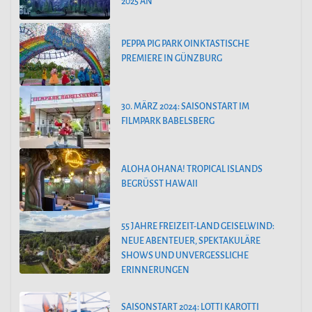
025 AN
PEPPA PIG PARK OINKTASTISCHE
PREMIERE IN GÜNZBURG
30. MÄRZ 2024: SAISONSTART IM
FILMPARK BABELSBERG
ALOHA OHANA! TROPICAL ISLANDS
BEGRÜSST HAWAII
55 JAHRE FREIZEIT-LAND GEISELWIND:
NEUE ABENTEUER, SPEKTAKULÄRE
SHOWS UND UNVERGESSLICHE
ERINNERUNGEN
SAISONSTART 2024: LOTTI KAROTTI