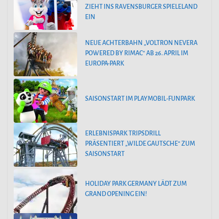
ZIEHT INS RAVENSBURGER SPIELELAND
EIN
NEUE ACHTERBAHN „VOLTRON NEVERA
POWERED BY RIMAC“ AB 26. APRIL IM
EUROPA-PARK
SAISONSTART IM PLAYMOBIL-FUNPARK
ERLEBNISPARK TRIPSDRILL
PRÄSENTIERT „WILDE GAUTSCHE“ ZUM
SAISONSTART
HOLIDAY PARK GERMANY LÄDT ZUM
GRAND OPENING EIN!