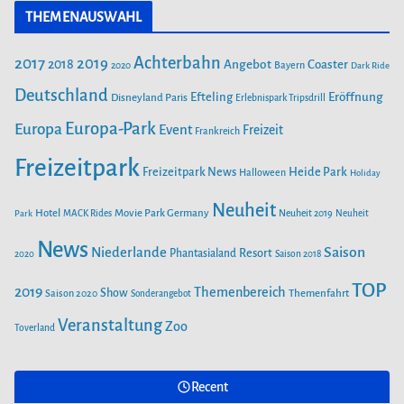
r
THEMENAUSWAHL
e
t
T
i
b
a
u
Achterbahn
2017
2019
2018
Angebot
Coaster
Bayern
2020
Dark Ride
o
g
b
e
o
Deutschland
r
e
Efteling
Eröffnung
Disneyland Paris
Erlebnispark Tripsdrill
n
k
a
Europa-Park
Europa
Event
Freizeit
Frankreich
m
Freizeitpark
Heide Park
Freizeitpark News
Halloween
Holiday
Neuheit
Hotel
Movie Park Germany
Park
MACK Rides
Neuheit 2019
Neuheit
News
Saison
Niederlande
Phantasialand
Resort
2020
Saison 2018
TOP
2019
Themenbereich
Show
Saison 2020
Themenfahrt
Sonderangebot
Veranstaltung
Zoo
Toverland
Recent