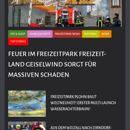
EAT & SLEEP
FAHRGESCHÄFTE
FREIZEITPARK NEWS
NATIONAL
NEWS
TOP STORIES
FEUER IM FREIZEITPARK FREIZEIT-
LAND GEISELWIND SORGT FÜR
MASSIVEN SCHADEN
FREIZEITPARK PLOHN BAUT
WELTNEUHEIT! ERSTER MULTI LAUNCH
WASSERACHTERBAHN!
AUS DEM WELTALL NACH ZIRNDORF: