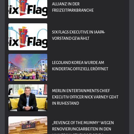
LLIANZ IN DER F
REIZEITPARKBRANCHE
SIX FLAGS EXECUTIVE IN IAAPA-
VORSTAND GEWÄHLT
LEGOLAND KOREA WURDE AM
KINDERTAG OFFIZIELL ERÖFFNET
MERLIN ENTERTAINMENTS CHIEF
EXECUTIV OFFICER NICK VARNEY GEHT
IN RUHESTAND
„REVENGE OF THE MUMMY“ WEGEN
RENOVIERUNGSARBEITEN IN DEN