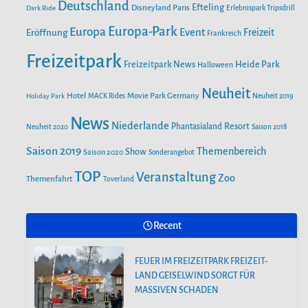
o
r
Deutschland
e
Efteling
Disneyland Paris
Dark Ride
Erlebnispark Tripsdrill
n
k
a
Europa-Park
Europa
Event
Eröffnung
Freizeit
Frankreich
m
Freizeitpark
Heide Park
Freizeitpark News
Halloween
Neuheit
Hotel
Movie Park Germany
Holiday Park
MACK Rides
Neuheit 2019
News
Niederlande
Phantasialand
Resort
Neuheit 2020
Saison 2018
Saison 2019
Themenbereich
Show
Saison 2020
Sonderangebot
TOP
Veranstaltung
Zoo
Themenfahrt
Toverland
Recent
FEUER IM FREIZEITPARK FREIZEIT-
LAND GEISELWIND SORGT FÜR
MASSIVEN SCHADEN