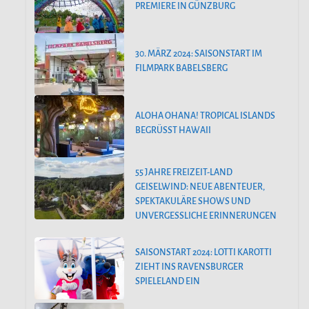
PREMIERE IN GÜNZBURG
30. MÄRZ 2024: SAISONSTART IM
FILMPARK BABELSBERG
ALOHA OHANA! TROPICAL ISLANDS
BEGRÜSST HAWAII
55 JAHRE FREIZEIT-LAND
GEISELWIND: NEUE ABENTEUER,
SPEKTAKULÄRE SHOWS UND
UNVERGESSLICHE ERINNERUNGEN
SAISONSTART 2024: LOTTI KAROTTI
ZIEHT INS RAVENSBURGER
SPIELELAND EIN