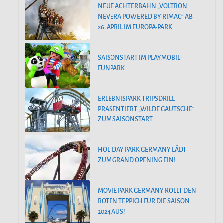
NEUE ACHTERBAHN „VOLTRON
NEVERA POWERED BY RIMAC“ AB
26. APRIL IM EUROPA-PARK
SAISONSTART IM PLAYMOBIL-
FUNPARK
ERLEBNISPARK TRIPSDRILL
PRÄSENTIERT „WILDE GAUTSCHE“
ZUM SAISONSTART
HOLIDAY PARK GERMANY LÄDT
ZUM GRAND OPENING EIN!
MOVIE PARK GERMANY ROLLT DEN
ROTEN TEPPICH FÜR DIE SAISON
2024 AUS!