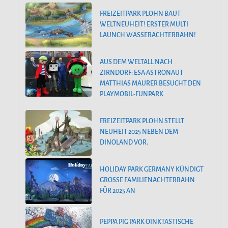
FREIZEITPARK PLOHN BAUT
WELTNEUHEIT! ERSTER MULTI
LAUNCH WASSERACHTERBAHN!
AUS DEM WELTALL NACH
ZIRNDORF: ESA-ASTRONAUT
MATTHIAS MAURER BESUCHT DEN
PLAYMOBIL-FUNPARK
FREIZEITPARK PLOHN STELLT
NEUHEIT 2025 NEBEN DEM
DINOLAND VOR.
HOLIDAY PARK GERMANY KÜNDIGT
GROSSE FAMILIENACHTERBAHN F
ÜR 2025 AN
PEPPA PIG PARK OINKTASTISCHE