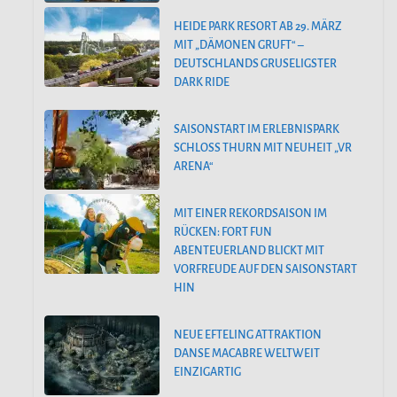
HEIDE PARK RESORT AB 29. MÄRZ
MIT „DÄMONEN GRUFT“ –
DEUTSCHLANDS GRUSELIGSTER
DARK RIDE
SAISONSTART IM ERLEBNISPARK
SCHLOSS THURN MIT NEUHEIT „VR
ARENA“
MIT EINER REKORDSAISON IM
RÜCKEN: FORT FUN
ABENTEUERLAND BLICKT MIT
VORFREUDE AUF DEN SAISONSTART
HIN
NEUE EFTELING ATTRAKTION
DANSE MACABRE WELTWEIT
EINZIGARTIG