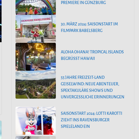
PREMIERE IN GÜNZBURG
30. MÄRZ 2024: SAISONSTART IM
FILMPARK BABELSBERG
ALOHA OHANA! TROPICAL ISLANDS
BEGRÜSST HAWAII
55 JAHRE FREIZEIT-LAND
GEISELWIND: NEUE ABENTEUER,
SPEKTAKULÄRE SHOWS UND
UNVERGESSLICHE ERINNERUNGEN
SAISONSTART 2024: LOTTI KAROTTI
ZIEHT INS RAVENSBURGER
SPIELELAND EIN