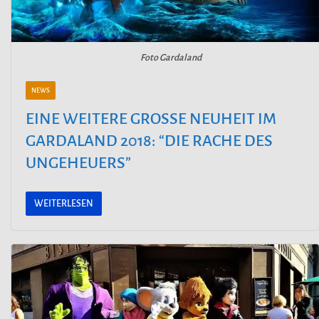
Foto Gardaland
NEWS
EINE WEITERE GROSSE NEUHEIT IM G
ARDALAND 2018: “DIE RACHE DES U
NGEHEUERS”
WEITERLESEN