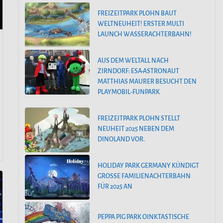
FREIZEITPARK PLOHN BAUT
WELTNEUHEIT! ERSTER MULTI
LAUNCH WASSERACHTERBAHN!
AUS DEM WELTALL NACH
ZIRNDORF: ESA-ASTRONAUT
MATTHIAS MAURER BESUCHT DEN
PLAYMOBIL-FUNPARK
FREIZEITPARK PLOHN STELLT
NEUHEIT 2025 NEBEN DEM
DINOLAND VOR.
HOLIDAY PARK GERMANY KÜNDIGT
GROSSE FAMILIENACHTERBAHN F
ÜR 2025 AN
PEPPA PIG PARK OINKTASTISCHE