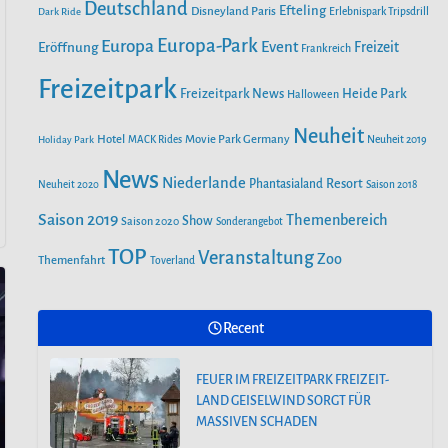
o
r
Deutschland
e
Efteling
Disneyland Paris
Dark Ride
Erlebnispark Tripsdrill
n
k
a
Europa-Park
Europa
Event
Eröffnung
Freizeit
Frankreich
m
Freizeitpark
Heide Park
Freizeitpark News
Halloween
Neuheit
Hotel
Movie Park Germany
Holiday Park
MACK Rides
Neuheit 2019
News
Niederlande
Phantasialand
Resort
Neuheit 2020
Saison 2018
Saison 2019
Themenbereich
Show
Saison 2020
Sonderangebot
TOP
Veranstaltung
Zoo
Themenfahrt
Toverland
Recent
FEUER IM FREIZEITPARK FREIZEIT-
LAND GEISELWIND SORGT FÜR
MASSIVEN SCHADEN