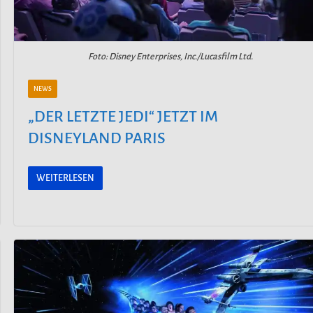
Foto: Disney Enterprises, Inc./Lucasfilm Ltd.
NEWS
„DER LETZTE JEDI“ JETZT IM
DISNEYLAND PARIS
WEITERLESEN