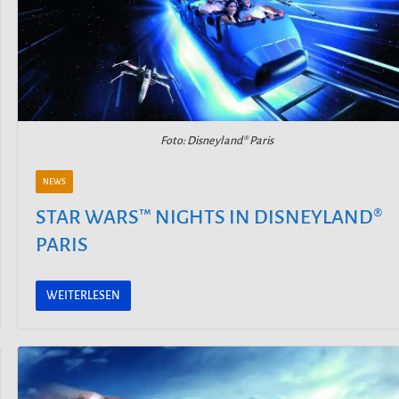
Foto: Disneyland® Paris
NEWS
STAR WARS™ NIGHTS IN DISNEYLAND®
PARIS
WEITERLESEN