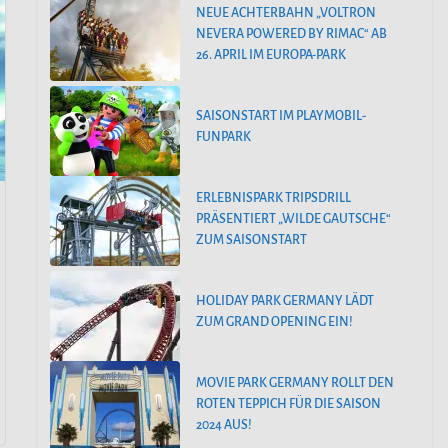
NEUE ACHTERBAHN „VOLTRON
NEVERA POWERED BY RIMAC“ AB
26. APRIL IM EUROPA-PARK
SAISONSTART IM PLAYMOBIL-
FUNPARK
ERLEBNISPARK TRIPSDRILL
PRÄSENTIERT „WILDE GAUTSCHE“
ZUM SAISONSTART
HOLIDAY PARK GERMANY LÄDT
ZUM GRAND OPENING EIN!
MOVIE PARK GERMANY ROLLT DEN
ROTEN TEPPICH FÜR DIE SAISON
2024 AUS!