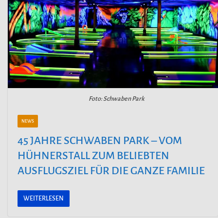
Foto: Schwaben Park
NEWS
45 JAHRE SCHWABEN PARK – VOM
HÜHNERSTALL ZUM BELIEBTEN
AUSFLUGSZIEL FÜR DIE GANZE FAMILIE
WEITERLESEN