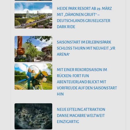
HEIDE PARK RESORT AB 29. MÄRZ
MIT „DÄMONEN GRUFT“ –
DEUTSCHLANDS GRUSELIGSTER
DARK RIDE
SAISONSTART IM ERLEBNISPARK
SCHLOSS THURN MIT NEUHEIT „VR
ARENA“
MIT EINER REKORDSAISON IM
RÜCKEN: FORT FUN
ABENTEUERLAND BLICKT MIT
VORFREUDE AUF DEN SAISONSTART
HIN
NEUE EFTELING ATTRAKTION
DANSE MACABRE WELTWEIT
EINZIGARTIG