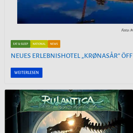
Foto: 
EAT & SLEEP
NATIONAL
NEWS
NEUES ERLEBNISHOTEL „KRØNASÅR“ ÖFF
WEITERLESEN