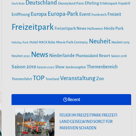
o
r
Deutschland
e
Efteling
Disneyland Paris
Dark Ride
Erlebnispark Tripsdrill
n
k
a
Europa-Park
Europa
Event
Eröffnung
Freizeit
Frankreich
m
Freizeitpark
Heide Park
Freizeitpark News
Halloween
Neuheit
Hotel
Movie Park Germany
Holiday Park
MACK Rides
Neuheit 2019
News
Niederlande
Phantasialand
Resort
Neuheit 2020
Saison 2018
Saison 2019
Themenbereich
Show
Saison 2020
Sonderangebot
TOP
Veranstaltung
Zoo
Themenfahrt
Toverland
Recent
FEUER IM FREIZEITPARK FREIZEIT-
LAND GEISELWIND SORGT FÜR
MASSIVEN SCHADEN