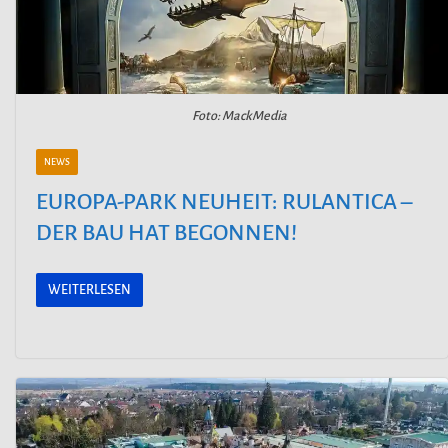
Foto: MackMedia
NEWS
EUROPA-PARK NEUHEIT: RULANTICA –
DER BAU HAT BEGONNEN!
WEITERLESEN