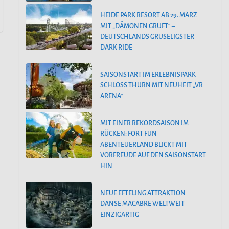
HEIDE PARK RESORT AB 29. MÄRZ
MIT „DÄMONEN GRUFT“ –
DEUTSCHLANDS GRUSELIGSTER
DARK RIDE
SAISONSTART IM ERLEBNISPARK
SCHLOSS THURN MIT NEUHEIT „VR
ARENA“
MIT EINER REKORDSAISON IM
RÜCKEN: FORT FUN
ABENTEUERLAND BLICKT MIT
VORFREUDE AUF DEN SAISONSTART
HIN
NEUE EFTELING ATTRAKTION
DANSE MACABRE WELTWEIT
EINZIGARTIG