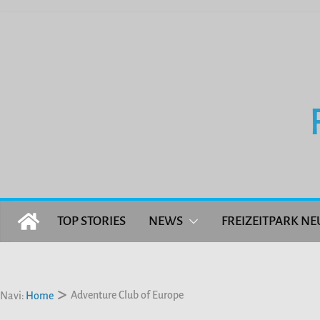
Zum
Inhalt
springen
TOP STORIES
NEWS
FREIZEITPARK NE
Adventure Club of Europe
Navi:
Home