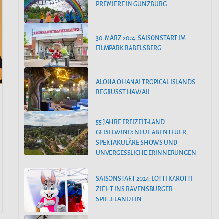
PREMIERE IN GÜNZBURG
30. MÄRZ 2024: SAISONSTART IM
FILMPARK BABELSBERG
ALOHA OHANA! TROPICAL ISLANDS
BEGRÜSST HAWAII
55 JAHRE FREIZEIT-LAND
GEISELWIND: NEUE ABENTEUER,
SPEKTAKULÄRE SHOWS UND
UNVERGESSLICHE ERINNERUNGEN
SAISONSTART 2024: LOTTI KAROTTI
ZIEHT INS RAVENSBURGER
SPIELELAND EIN