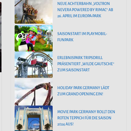
NEUE ACHTERBAHN „VOLTRON
NEVERA POWERED BY RIMAC“ AB
26. APRIL IM EUROPA-PARK
SAISONSTART IM PLAYMOBIL-
FUNPARK
ERLEBNISPARK TRIPSDRILL
PRÄSENTIERT „WILDE GAUTSCHE“
ZUM SAISONSTART
HOLIDAY PARK GERMANY LÄDT
ZUM GRAND OPENING EIN!
MOVIE PARK GERMANY ROLLT DEN
ROTEN TEPPICH FÜR DIE SAISON
2024 AUS!