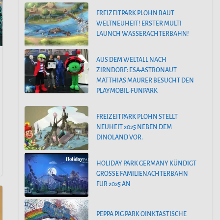
FREIZEITPARK PLOHN BAUT
WELTNEUHEIT! ERSTER MULTI
LAUNCH WASSERACHTERBAHN!
AUS DEM WELTALL NACH
ZIRNDORF: ESA-ASTRONAUT
MATTHIAS MAURER BESUCHT DEN
PLAYMOBIL-FUNPARK
FREIZEITPARK PLOHN STELLT
NEUHEIT 2025 NEBEN DEM
DINOLAND VOR.
HOLIDAY PARK GERMANY KÜNDIGT
GROSSE FAMILIENACHTERBAHN F
ÜR 2025 AN
PEPPA PIG PARK OINKTASTISCHE