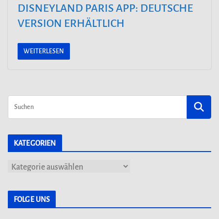
DISNEYLAND PARIS APP: DEUTSCHE
VERSION ERHÄLTLICH
WEITERLESEN
KATEGORIEN
K
a
t
FOLGE UNS
e