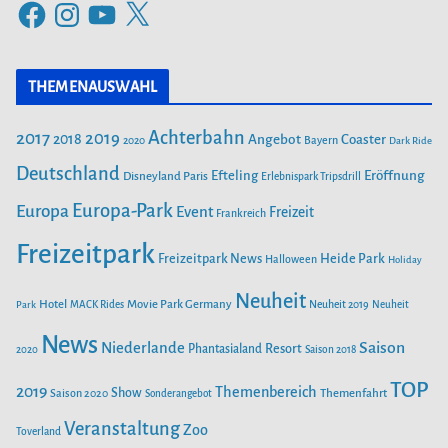
F
I
Y
X
g
a
n
o
o
c
s
u
r
THEMENAUSWAHL
e
t
T
i
b
a
u
Achterbahn
2017
2019
2018
Angebot
Coaster
Bayern
2020
Dark Ride
o
g
b
e
o
Deutschland
r
e
Efteling
Eröffnung
Disneyland Paris
Erlebnispark Tripsdrill
n
k
a
Europa-Park
Europa
Event
Freizeit
Frankreich
m
Freizeitpark
Heide Park
Freizeitpark News
Halloween
Holiday
Neuheit
Hotel
Movie Park Germany
Park
MACK Rides
Neuheit 2019
Neuheit
News
Saison
Niederlande
Phantasialand
Resort
2020
Saison 2018
TOP
2019
Themenbereich
Show
Saison 2020
Themenfahrt
Sonderangebot
Veranstaltung
Zoo
Toverland