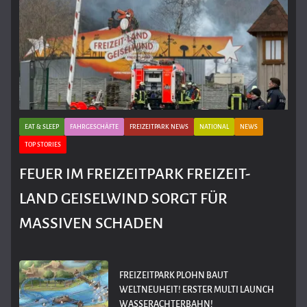
EAT & SLEEP
FAHRGESCHÄFTE
FREIZEITPARK NEWS
NATIONAL
NEWS
TOP STORIES
FEUER IM FREIZEITPARK FREIZEIT-
LAND GEISELWIND SORGT FÜR
MASSIVEN SCHADEN
FREIZEITPARK PLOHN BAUT
WELTNEUHEIT! ERSTER MULTI LAUNCH
WASSERACHTERBAHN!