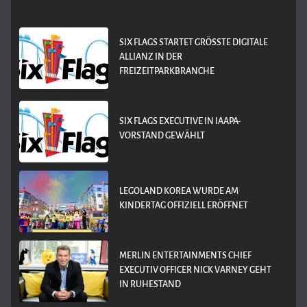
SIX FLAGS STARTET GRÖSSTE DIGITALE A
LLIANZ IN DER F
REIZEITPARKBRANCHE
SIX FLAGS EXECUTIVE IN IAAPA-
VORSTAND GEWÄHLT
LEGOLAND KOREA WURDE AM
KINDERTAG OFFIZIELL ERÖFFNET
MERLIN ENTERTAINMENTS CHIEF
EXECUTIV OFFICER NICK VARNEY GEHT
IN RUHESTAND