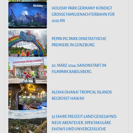
HOLIDAY PARK GERMANY KÜNDIGT
GROSSE FAMILIENACHTERBAHN FÜR 2
025 AN
PEPPA PIG PARK OINKTASTISCHE
PREMIERE IN GÜNZBURG
30. MÄRZ 2024: SAISONSTART IM
FILMPARK BABELSBERG
ALOHA OHANA! TROPICAL ISLANDS
BEGRÜSST HAWAII
55 JAHRE FREIZEIT-LAND GEISELWIND:
NEUE ABENTEUER, SPEKTAKULÄRE
SHOWS UND UNVERGESSLICHE