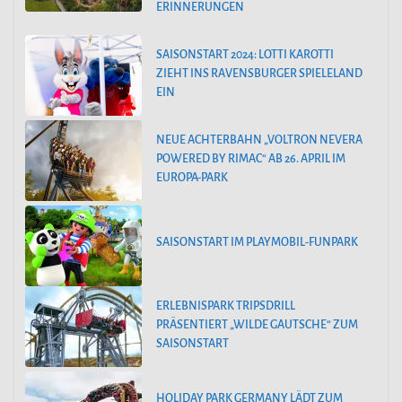
ERINNERUNGEN
SAISONSTART 2024: LOTTI KAROTTI
ZIEHT INS RAVENSBURGER SPIELELAND
EIN
NEUE ACHTERBAHN „VOLTRON NEVERA
POWERED BY RIMAC“ AB 26. APRIL IM
EUROPA-PARK
SAISONSTART IM PLAYMOBIL-FUNPARK
ERLEBNISPARK TRIPSDRILL
PRÄSENTIERT „WILDE GAUTSCHE“ ZUM
SAISONSTART
HOLIDAY PARK GERMANY LÄDT ZUM