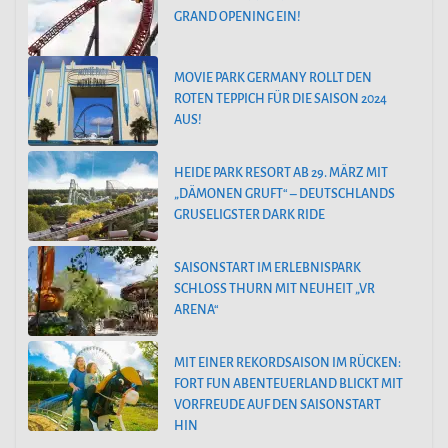
GRAND OPENING EIN!
MOVIE PARK GERMANY ROLLT DEN
ROTEN TEPPICH FÜR DIE SAISON 2024
AUS!
HEIDE PARK RESORT AB 29. MÄRZ MIT
„DÄMONEN GRUFT“ – DEUTSCHLANDS
GRUSELIGSTER DARK RIDE
SAISONSTART IM ERLEBNISPARK
SCHLOSS THURN MIT NEUHEIT „VR
ARENA“
MIT EINER REKORDSAISON IM RÜCKEN:
FORT FUN ABENTEUERLAND BLICKT MIT
VORFREUDE AUF DEN SAISONSTART
HIN