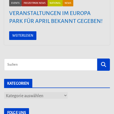
EVENTS
FREIZEITPARK NEWS
NATIONAL
NEWS
VERANSTALTUNGEN IM EUROPA
PARK FÜR APRIL BEKANNT GEGEBEN!
WEITERLESEN
KATEGORIEN
K
a
t
FOLGE UNS