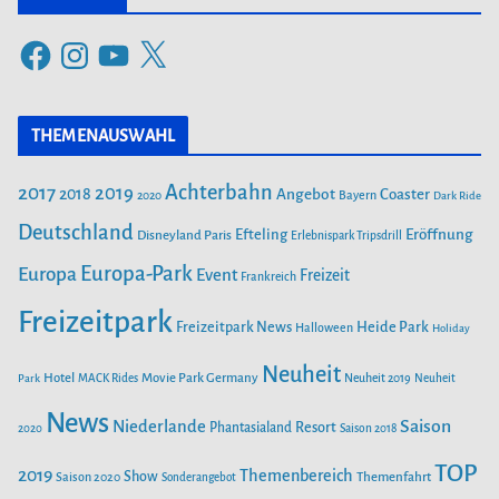
e
F
I
Y
X
g
a
n
o
o
c
s
u
r
THEMENAUSWAHL
e
t
T
i
b
a
u
Achterbahn
2017
2019
2018
Angebot
Coaster
Bayern
2020
Dark Ride
o
g
b
e
o
Deutschland
r
e
Efteling
Eröffnung
Disneyland Paris
Erlebnispark Tripsdrill
n
k
a
Europa-Park
Europa
Event
Freizeit
Frankreich
m
Freizeitpark
Heide Park
Freizeitpark News
Halloween
Holiday
Neuheit
Hotel
Movie Park Germany
Park
MACK Rides
Neuheit 2019
Neuheit
News
Saison
Niederlande
Phantasialand
Resort
2020
Saison 2018
TOP
2019
Themenbereich
Show
Saison 2020
Themenfahrt
Sonderangebot