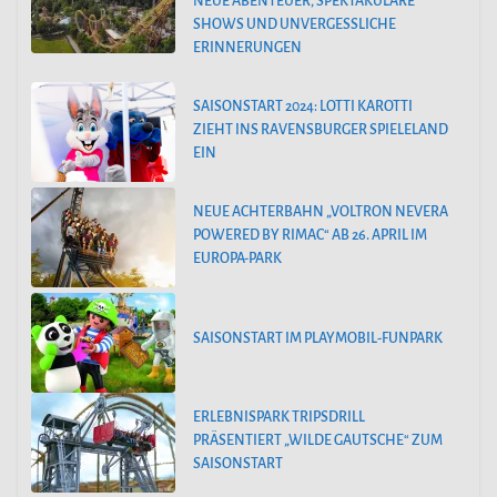
NEUE ABENTEUER, SPEKTAKULÄRE
SHOWS UND UNVERGESSLICHE
ERINNERUNGEN
SAISONSTART 2024: LOTTI KAROTTI
ZIEHT INS RAVENSBURGER SPIELELAND
EIN
NEUE ACHTERBAHN „VOLTRON NEVERA
POWERED BY RIMAC“ AB 26. APRIL IM
EUROPA-PARK
SAISONSTART IM PLAYMOBIL-FUNPARK
ERLEBNISPARK TRIPSDRILL
PRÄSENTIERT „WILDE GAUTSCHE“ ZUM
SAISONSTART