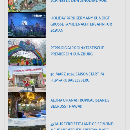
2025 NEBEN DEM DINOLAND VOR.
HOLIDAY PARK GERMANY KÜNDIGT
GROSSE FAMILIENACHTERBAHN FÜR 2
025 AN
PEPPA PIG PARK OINKTASTISCHE
PREMIERE IN GÜNZBURG
30. MÄRZ 2024: SAISONSTART IM
FILMPARK BABELSBERG
ALOHA OHANA! TROPICAL ISLANDS
BEGRÜSST HAWAII
55 JAHRE FREIZEIT-LAND GEISELWIND: