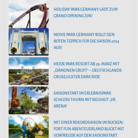
HOLIDAY PARK GERMANY LÄDT ZUM
GRAND OPENING EIN!
MOVIE PARK GERMANY ROLLT DEN
ROTEN TEPPICH FÜR DIE SAISON 2024
AUS!
HEIDE PARK RESORT AB 29. MÄRZ MIT
„DÄMONEN GRUFT“ – DEUTSCHLANDS
GRUSELIGSTER DARK RIDE
SAISONSTART IM ERLEBNISPARK
SCHLOSS THURN MIT NEUHEIT „VR
ARENA“
MIT EINER REKORDSAISON IM RÜCKEN:
FORT FUN ABENTEUERLAND BLICKT MIT
VORFREUDE AUF DEN SAISONSTART