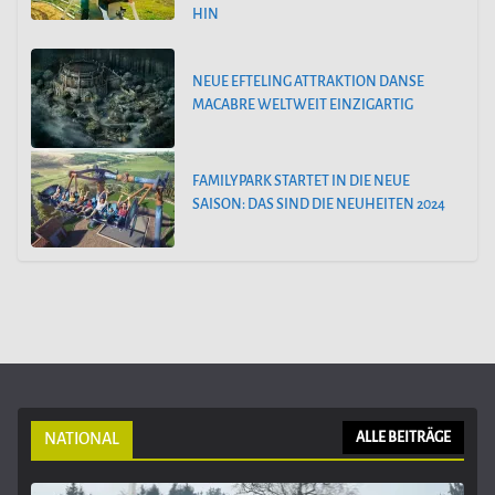
HIN
NEUE EFTELING ATTRAKTION DANSE
MACABRE WELTWEIT EINZIGARTIG
FAMILYPARK STARTET IN DIE NEUE
SAISON: DAS SIND DIE NEUHEITEN 2024
NATIONAL
ALLE BEITRÄGE