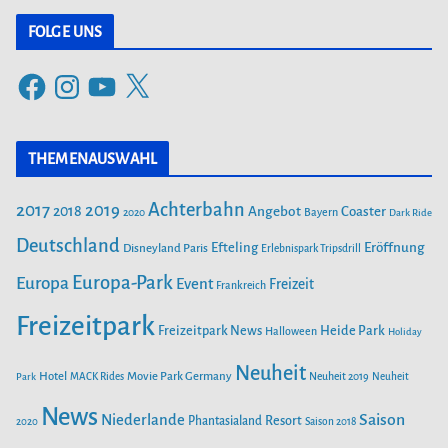
t
FOLGE UNS
e
F
I
Y
X
g
a
n
o
o
c
s
u
r
THEMENAUSWAHL
e
t
T
i
b
a
u
Achterbahn
2017
2019
2018
Angebot
Coaster
Bayern
2020
Dark Ride
o
g
b
e
o
Deutschland
r
e
Efteling
Eröffnung
Disneyland Paris
Erlebnispark Tripsdrill
n
k
a
Europa-Park
Europa
Event
Freizeit
Frankreich
m
Freizeitpark
Heide Park
Freizeitpark News
Halloween
Holiday
Neuheit
Hotel
Movie Park Germany
Park
MACK Rides
Neuheit 2019
Neuheit
News
Saison
Niederlande
Phantasialand
Resort
2020
Saison 2018