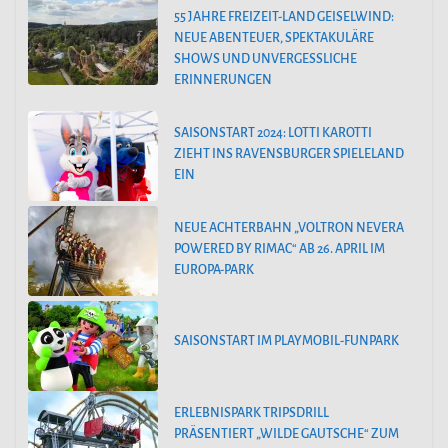
55 JAHRE FREIZEIT-LAND GEISELWIND:
NEUE ABENTEUER, SPEKTAKULÄRE
SHOWS UND UNVERGESSLICHE
ERINNERUNGEN
SAISONSTART 2024: LOTTI KAROTTI
ZIEHT INS RAVENSBURGER SPIELELAND
EIN
NEUE ACHTERBAHN „VOLTRON NEVERA
POWERED BY RIMAC“ AB 26. APRIL IM
EUROPA-PARK
SAISONSTART IM PLAYMOBIL-FUNPARK
ERLEBNISPARK TRIPSDRILL
PRÄSENTIERT „WILDE GAUTSCHE“ ZUM