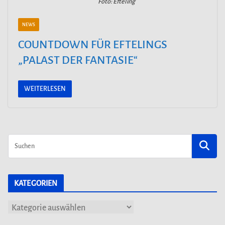
Foto: Efteling
NEWS
COUNTDOWN FÜR EFTELINGS
„PALAST DER FANTASIE“
WEITERLESEN
KATEGORIEN
K
a