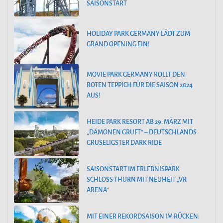
SAISONSTART
HOLIDAY PARK GERMANY LÄDT ZUM
GRAND OPENING EIN!
MOVIE PARK GERMANY ROLLT DEN
ROTEN TEPPICH FÜR DIE SAISON 2024
AUS!
HEIDE PARK RESORT AB 29. MÄRZ MIT
„DÄMONEN GRUFT“ – DEUTSCHLANDS
GRUSELIGSTER DARK RIDE
SAISONSTART IM ERLEBNISPARK
SCHLOSS THURN MIT NEUHEIT „VR
ARENA“
MIT EINER REKORDSAISON IM RÜCKEN: