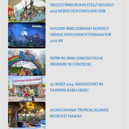
FREIZEITPARK PLOHN STELLT NEUHEIT
2025 NEBEN DEM DINOLAND VOR.
HOLIDAY PARK GERMANY KÜNDIGT
GROSSE FAMILIENACHTERBAHN FÜR 2
025 AN
PEPPA PIG PARK OINKTASTISCHE
PREMIERE IN GÜNZBURG
30. MÄRZ 2024: SAISONSTART IM
FILMPARK BABELSBERG
ALOHA OHANA! TROPICAL ISLANDS
BEGRÜSST HAWAII