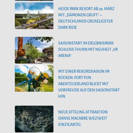
HEIDE PARK RESORT AB 29. MÄRZ
MIT „DÄMONEN GRUFT“ –
DEUTSCHLANDS GRUSELIGSTER
DARK RIDE
SAISONSTART IM ERLEBNISPARK
SCHLOSS THURN MIT NEUHEIT „VR
ARENA“
MIT EINER REKORDSAISON IM
RÜCKEN: FORT FUN
ABENTEUERLAND BLICKT MIT
VORFREUDE AUF DEN SAISONSTART
HIN
NEUE EFTELING ATTRAKTION
DANSE MACABRE WELTWEIT
EINZIGARTIG