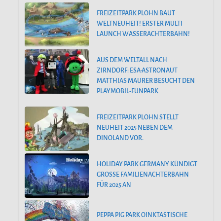
FREIZEITPARK PLOHN BAUT
WELTNEUHEIT! ERSTER MULTI
LAUNCH WASSERACHTERBAHN!
AUS DEM WELTALL NACH
ZIRNDORF: ESA-ASTRONAUT
MATTHIAS MAURER BESUCHT DEN
PLAYMOBIL-FUNPARK
FREIZEITPARK PLOHN STELLT
NEUHEIT 2025 NEBEN DEM
DINOLAND VOR.
HOLIDAY PARK GERMANY KÜNDIGT
GROSSE FAMILIENACHTERBAHN F
ÜR 2025 AN
PEPPA PIG PARK OINKTASTISCHE