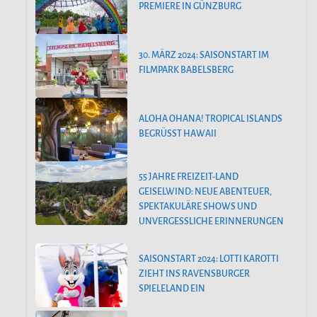
PREMIERE IN GÜNZBURG
30. MÄRZ 2024: SAISONSTART IM
FILMPARK BABELSBERG
ALOHA OHANA! TROPICAL ISLANDS
BEGRÜSST HAWAII
55 JAHRE FREIZEIT-LAND
GEISELWIND: NEUE ABENTEUER,
SPEKTAKULÄRE SHOWS UND
UNVERGESSLICHE ERINNERUNGEN
SAISONSTART 2024: LOTTI KAROTTI
ZIEHT INS RAVENSBURGER
SPIELELAND EIN