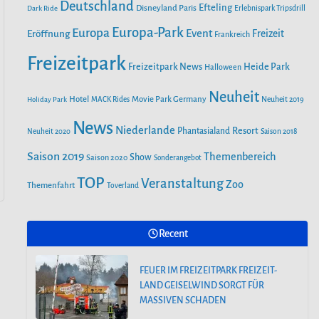
o
r
Deutschland
e
Efteling
Disneyland Paris
Dark Ride
Erlebnispark Tripsdrill
n
k
a
Europa-Park
Europa
Event
Eröffnung
Freizeit
Frankreich
m
Freizeitpark
Heide Park
Freizeitpark News
Halloween
Neuheit
Hotel
Movie Park Germany
Holiday Park
MACK Rides
Neuheit 2019
News
Niederlande
Phantasialand
Resort
Neuheit 2020
Saison 2018
Saison 2019
Themenbereich
Show
Saison 2020
Sonderangebot
TOP
Veranstaltung
Zoo
Themenfahrt
Toverland
Recent
FEUER IM FREIZEITPARK FREIZEIT-
LAND GEISELWIND SORGT FÜR
MASSIVEN SCHADEN