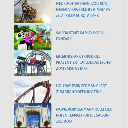
NEUE ACHTERBAHN „VOLTRON
NEVERA POWERED BY RIMAC“ AB
26. APRIL IM EUROPA-PARK
SAISONSTART IM PLAYMOBIL-
FUNPARK
ERLEBNISPARK TRIPSDRILL
PRÄSENTIERT „WILDE GAUTSCHE“
ZUM SAISONSTART
HOLIDAY PARK GERMANY LÄDT
ZUM GRAND OPENING EIN!
MOVIE PARK GERMANY ROLLT DEN
ROTEN TEPPICH FÜR DIE SAISON
2024 AUS!