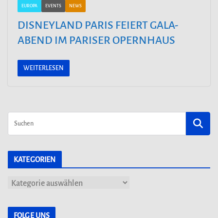
EUROPA
EVENTS
NEWS
DISNEYLAND PARIS FEIERT GALA-
ABEND IM PARISER OPERNHAUS
WEITERLESEN
KATEGORIEN
K
a
t
FOLGE UNS