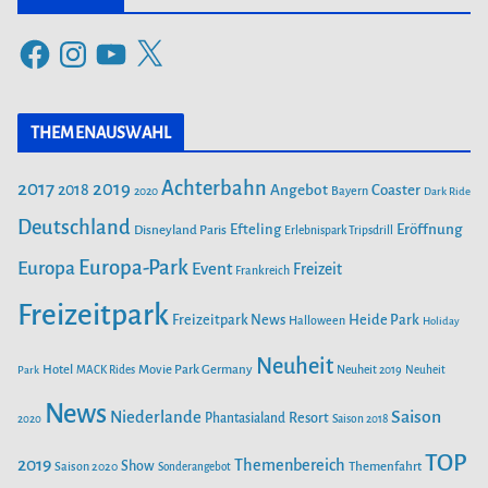
e
F
I
Y
X
g
a
n
o
o
c
s
u
r
THEMENAUSWAHL
e
t
T
i
b
a
u
Achterbahn
2017
2019
2018
Angebot
Coaster
Bayern
2020
Dark Ride
o
g
b
e
o
Deutschland
r
e
Efteling
Eröffnung
Disneyland Paris
Erlebnispark Tripsdrill
n
k
a
Europa-Park
Europa
Event
Freizeit
Frankreich
m
Freizeitpark
Heide Park
Freizeitpark News
Halloween
Holiday
Neuheit
Hotel
Movie Park Germany
Park
MACK Rides
Neuheit 2019
Neuheit
News
Saison
Niederlande
Phantasialand
Resort
2020
Saison 2018
TOP
2019
Themenbereich
Show
Saison 2020
Themenfahrt
Sonderangebot