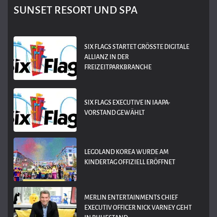
SUNSET RESORT UND SPA
SIX FLAGS STARTET GRÖSSTE DIGITALE A
LLIANZ IN DER F
REIZEITPARKBRANCHE
SIX FLAGS EXECUTIVE IN IAAPA-
VORSTAND GEWÄHLT
LEGOLAND KOREA WURDE AM
KINDERTAG OFFIZIELL ERÖFFNET
MERLIN ENTERTAINMENTS CHIEF
EXECUTIV OFFICER NICK VARNEY GEHT