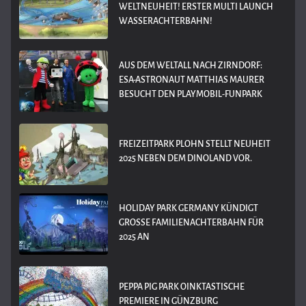
WELTNEUHEIT! ERSTER MULTI LAUNCH
WASSERACHTERBAHN!
AUS DEM WELTALL NACH ZIRNDORF:
ESA-ASTRONAUT MATTHIAS MAURER
BESUCHT DEN PLAYMOBIL-FUNPARK
FREIZEITPARK PLOHN STELLT NEUHEIT
2025 NEBEN DEM DINOLAND VOR.
HOLIDAY PARK GERMANY KÜNDIGT
GROSSE FAMILIENACHTERBAHN FÜR 2
025 AN
PEPPA PIG PARK OINKTASTISCHE
PREMIERE IN GÜNZBURG