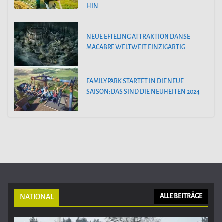
HIN
NEUE EFTELING ATTRAKTION DANSE
MACABRE WELTWEIT EINZIGARTIG
FAMILYPARK STARTET IN DIE NEUE
SAISON: DAS SIND DIE NEUHEITEN 2024
NATIONAL
ALLE BEITRÄGE