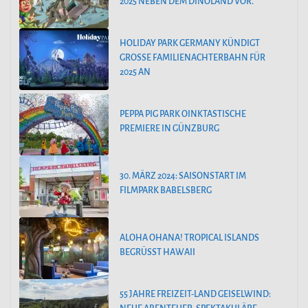
2025 NEBEN DEM DINOLAND VOR.
HOLIDAY PARK GERMANY KÜNDIGT
GROSSE FAMILIENACHTERBAHN FÜR 2
025 AN
PEPPA PIG PARK OINKTASTISCHE
PREMIERE IN GÜNZBURG
30. MÄRZ 2024: SAISONSTART IM
FILMPARK BABELSBERG
ALOHA OHANA! TROPICAL ISLANDS
BEGRÜSST HAWAII
55 JAHRE FREIZEIT-LAND GEISELWIND: