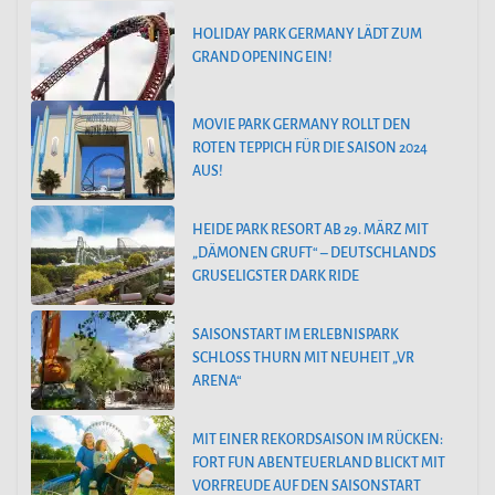
HOLIDAY PARK GERMANY LÄDT ZUM
GRAND OPENING EIN!
MOVIE PARK GERMANY ROLLT DEN
ROTEN TEPPICH FÜR DIE SAISON 2024
AUS!
HEIDE PARK RESORT AB 29. MÄRZ MIT
„DÄMONEN GRUFT“ – DEUTSCHLANDS
GRUSELIGSTER DARK RIDE
SAISONSTART IM ERLEBNISPARK
SCHLOSS THURN MIT NEUHEIT „VR
ARENA“
MIT EINER REKORDSAISON IM RÜCKEN:
FORT FUN ABENTEUERLAND BLICKT MIT
VORFREUDE AUF DEN SAISONSTART