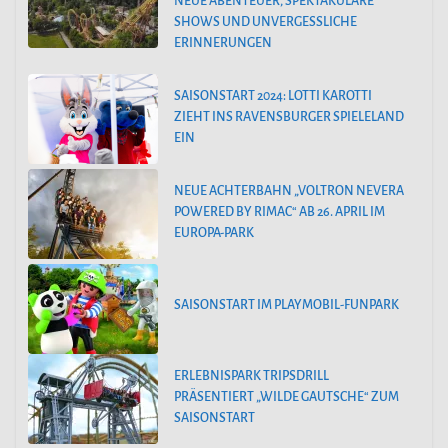
NEUE ABENTEUER, SPEKTAKULÄRE
SHOWS UND UNVERGESSLICHE
ERINNERUNGEN
SAISONSTART 2024: LOTTI KAROTTI
ZIEHT INS RAVENSBURGER SPIELELAND
EIN
NEUE ACHTERBAHN „VOLTRON NEVERA
POWERED BY RIMAC“ AB 26. APRIL IM
EUROPA-PARK
SAISONSTART IM PLAYMOBIL-FUNPARK
ERLEBNISPARK TRIPSDRILL
PRÄSENTIERT „WILDE GAUTSCHE“ ZUM
SAISONSTART