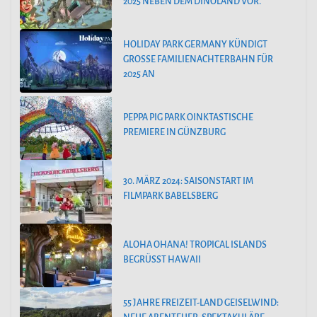
2025 NEBEN DEM DINOLAND VOR.
HOLIDAY PARK GERMANY KÜNDIGT
GROSSE FAMILIENACHTERBAHN FÜR 2
025 AN
PEPPA PIG PARK OINKTASTISCHE
PREMIERE IN GÜNZBURG
30. MÄRZ 2024: SAISONSTART IM
FILMPARK BABELSBERG
ALOHA OHANA! TROPICAL ISLANDS
BEGRÜSST HAWAII
55 JAHRE FREIZEIT-LAND GEISELWIND: