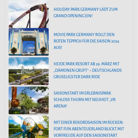
HOLIDAY PARK GERMANY LÄDT ZUM
GRAND OPENING EIN!
MOVIE PARK GERMANY ROLLT DEN
ROTEN TEPPICH FÜR DIE SAISON 2024
AUS!
HEIDE PARK RESORT AB 29. MÄRZ MIT
„DÄMONEN GRUFT“ – DEUTSCHLANDS
GRUSELIGSTER DARK RIDE
SAISONSTART IM ERLEBNISPARK
SCHLOSS THURN MIT NEUHEIT „VR
ARENA“
MIT EINER REKORDSAISON IM RÜCKEN:
FORT FUN ABENTEUERLAND BLICKT MIT
VORFREUDE AUF DEN SAISONSTART