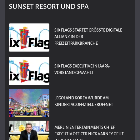
SUNSET RESORT UND SPA
SIX FLAGS STARTET GRÖSSTE DIGITALE A
LLIANZ IN DER F
REIZEITPARKBRANCHE
SIX FLAGS EXECUTIVE IN IAAPA-
VORSTAND GEWÄHLT
LEGOLAND KOREA WURDE AM
KINDERTAG OFFIZIELL ERÖFFNET
MERLIN ENTERTAINMENTS CHIEF
EXECUTIV OFFICER NICK VARNEY GEHT