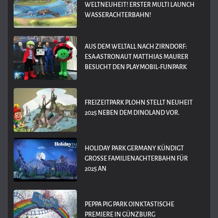
WELTNEUHEIT! ERSTER MULTI LAUNCH
WASSERACHTERBAHN!
AUS DEM WELTALL NACH ZIRNDORF:
ESA-ASTRONAUT MATTHIAS MAURER
BESUCHT DEN PLAYMOBIL-FUNPARK
FREIZEITPARK PLOHN STELLT NEUHEIT
2025 NEBEN DEM DINOLAND VOR.
HOLIDAY PARK GERMANY KÜNDIGT
GROSSE FAMILIENACHTERBAHN FÜR 2
025 AN
PEPPA PIG PARK OINKTASTISCHE
PREMIERE IN GÜNZBURG