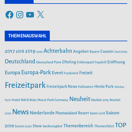
e
F
I
Y
X
g
a
n
o
o
c
s
u
r
THEMENAUSWAHL
e
t
T
i
b
a
u
Achterbahn
2017
2019
2018
Angebot
Coaster
Bayern
2020
Dark Ride
o
g
b
e
o
Deutschland
r
e
Efteling
Eröffnung
Disneyland Paris
Erlebnispark Tripsdrill
n
k
a
Europa-Park
Europa
Event
Freizeit
Frankreich
m
Freizeitpark
Heide Park
Freizeitpark News
Halloween
Holiday
Neuheit
Hotel
Movie Park Germany
Park
MACK Rides
Neuheit 2019
Neuheit
News
Saison
Niederlande
Phantasialand
Resort
2020
Saison 2018
TOP
2019
Themenbereich
Show
Saison 2020
Themenfahrt
Sonderangebot