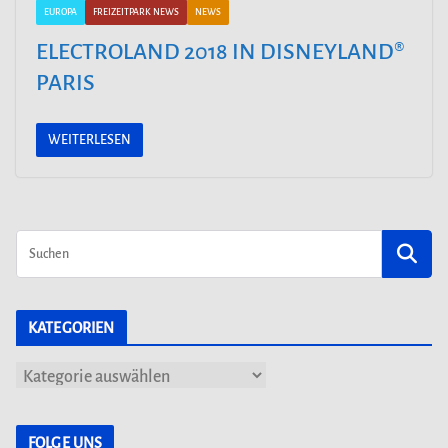
EUROPA
FREIZEITPARK NEWS
NEWS
ELECTROLAND 2018 IN DISNEYLAND®
PARIS
WEITERLESEN
KATEGORIEN
K
a
t
FOLGE UNS