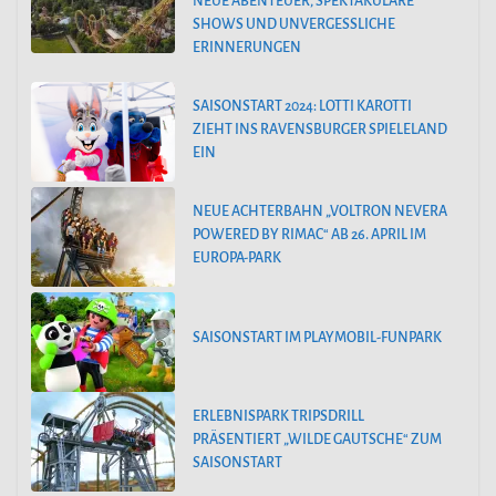
NEUE ABENTEUER, SPEKTAKULÄRE
SHOWS UND UNVERGESSLICHE
ERINNERUNGEN
SAISONSTART 2024: LOTTI KAROTTI
ZIEHT INS RAVENSBURGER SPIELELAND
EIN
NEUE ACHTERBAHN „VOLTRON NEVERA
POWERED BY RIMAC“ AB 26. APRIL IM
EUROPA-PARK
SAISONSTART IM PLAYMOBIL-FUNPARK
ERLEBNISPARK TRIPSDRILL
PRÄSENTIERT „WILDE GAUTSCHE“ ZUM
SAISONSTART