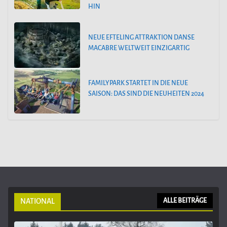
HIN
NEUE EFTELING ATTRAKTION DANSE
MACABRE WELTWEIT EINZIGARTIG
FAMILYPARK STARTET IN DIE NEUE
SAISON: DAS SIND DIE NEUHEITEN 2024
NATIONAL
ALLE BEITRÄGE