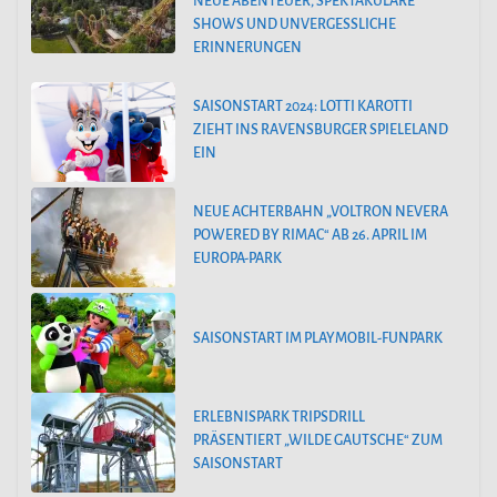
NEUE ABENTEUER, SPEKTAKULÄRE
SHOWS UND UNVERGESSLICHE
ERINNERUNGEN
SAISONSTART 2024: LOTTI KAROTTI
ZIEHT INS RAVENSBURGER SPIELELAND
EIN
NEUE ACHTERBAHN „VOLTRON NEVERA
POWERED BY RIMAC“ AB 26. APRIL IM
EUROPA-PARK
SAISONSTART IM PLAYMOBIL-FUNPARK
ERLEBNISPARK TRIPSDRILL
PRÄSENTIERT „WILDE GAUTSCHE“ ZUM
SAISONSTART