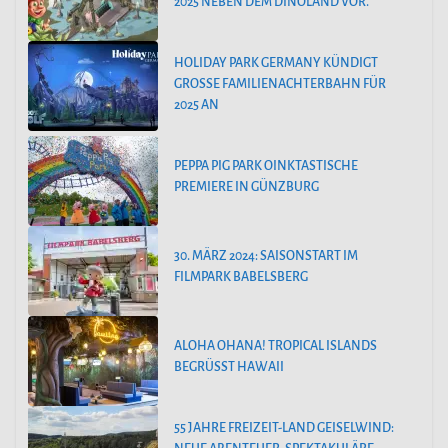
2025 NEBEN DEM DINOLAND VOR.
HOLIDAY PARK GERMANY KÜNDIGT
GROSSE FAMILIENACHTERBAHN FÜR 2
025 AN
PEPPA PIG PARK OINKTASTISCHE
PREMIERE IN GÜNZBURG
30. MÄRZ 2024: SAISONSTART IM
FILMPARK BABELSBERG
ALOHA OHANA! TROPICAL ISLANDS
BEGRÜSST HAWAII
55 JAHRE FREIZEIT-LAND GEISELWIND: