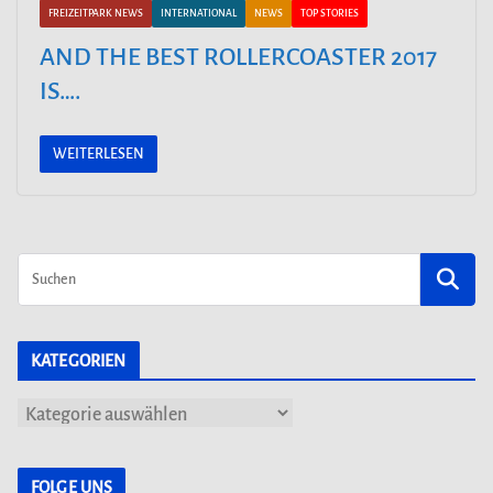
FREIZEITPARK NEWS
INTERNATIONAL
NEWS
TOP STORIES
AND THE BEST ROLLERCOASTER 2017
IS….
WEITERLESEN
KATEGORIEN
K
a
t
FOLGE UNS