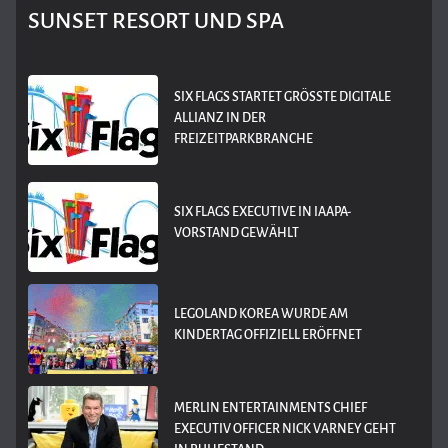
SUNSET RESORT UND SPA
SIX FLAGS STARTET GRÖSSTE DIGITALE A
LLIANZ IN DER F
REIZEITPARKBRANCHE
SIX FLAGS EXECUTIVE IN IAAPA-
VORSTAND GEWÄHLT
LEGOLAND KOREA WURDE AM
KINDERTAG OFFIZIELL ERÖFFNET
MERLIN ENTERTAINMENTS CHIEF
EXECUTIV OFFICER NICK VARNEY GEHT