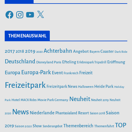
e
F
I
Y
X
g
a
n
o
o
c
s
u
r
THEMENAUSWAHL
e
t
T
i
b
a
u
Achterbahn
2017
2019
2018
Angebot
Coaster
Bayern
2020
Dark Ride
o
g
b
e
o
Deutschland
r
e
Efteling
Eröffnung
Disneyland Paris
Erlebnispark Tripsdrill
n
k
a
Europa-Park
Europa
Event
Freizeit
Frankreich
m
Freizeitpark
Heide Park
Freizeitpark News
Halloween
Holiday
Neuheit
Hotel
Movie Park Germany
Park
MACK Rides
Neuheit 2019
Neuheit
News
Saison
Niederlande
Phantasialand
Resort
2020
Saison 2018
TOP
2019
Themenbereich
Show
Saison 2020
Themenfahrt
Sonderangebot