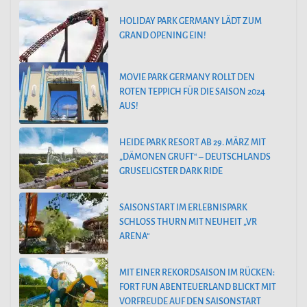
HOLIDAY PARK GERMANY LÄDT ZUM
GRAND OPENING EIN!
MOVIE PARK GERMANY ROLLT DEN
ROTEN TEPPICH FÜR DIE SAISON 2024
AUS!
HEIDE PARK RESORT AB 29. MÄRZ MIT
„DÄMONEN GRUFT“ – DEUTSCHLANDS
GRUSELIGSTER DARK RIDE
SAISONSTART IM ERLEBNISPARK
SCHLOSS THURN MIT NEUHEIT „VR
ARENA“
MIT EINER REKORDSAISON IM RÜCKEN:
FORT FUN ABENTEUERLAND BLICKT MIT
VORFREUDE AUF DEN SAISONSTART