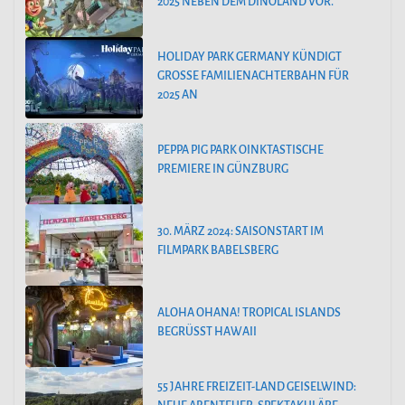
2025 NEBEN DEM DINOLAND VOR.
HOLIDAY PARK GERMANY KÜNDIGT
GROSSE FAMILIENACHTERBAHN FÜR 2
025 AN
PEPPA PIG PARK OINKTASTISCHE
PREMIERE IN GÜNZBURG
30. MÄRZ 2024: SAISONSTART IM
FILMPARK BABELSBERG
ALOHA OHANA! TROPICAL ISLANDS
BEGRÜSST HAWAII
55 JAHRE FREIZEIT-LAND GEISELWIND: