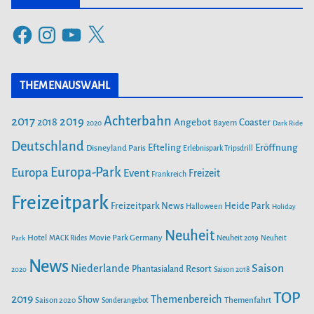
e
F
I
Y
X
g
a
n
o
o
c
s
u
r
THEMENAUSWAHL
e
t
T
i
b
a
u
Achterbahn
2017
2019
2018
Angebot
Coaster
Bayern
2020
Dark Ride
o
g
b
e
o
Deutschland
r
e
Efteling
Eröffnung
Disneyland Paris
Erlebnispark Tripsdrill
n
k
a
Europa-Park
Europa
Event
Freizeit
Frankreich
m
Freizeitpark
Heide Park
Freizeitpark News
Halloween
Holiday
Neuheit
Hotel
Movie Park Germany
Park
MACK Rides
Neuheit 2019
Neuheit
News
Saison
Niederlande
Phantasialand
Resort
2020
Saison 2018
TOP
2019
Themenbereich
Show
Saison 2020
Themenfahrt
Sonderangebot