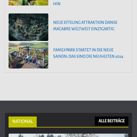
HIN
NEUE EFTELING ATTRAKTION DANSE
MACABRE WELTWEIT EINZIGARTIG
FAMILYPARK STARTET IN DIE NEUE
SAISON: DAS SIND DIE NEUHEITEN 2024
NATIONAL
ALLE BEITRÄGE