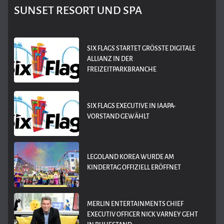
SUNSET RESORT UND SPA
SIX FLAGS STARTET GRÖSSTE DIGITALE A
LLIANZ IN DER F
REIZEITPARKBRANCHE
SIX FLAGS EXECUTIVE IN IAAPA-
VORSTAND GEWÄHLT
LEGOLAND KOREA WURDE AM
KINDERTAG OFFIZIELL ERÖFFNET
MERLIN ENTERTAINMENTS CHIEF
EXECUTIV OFFICER NICK VARNEY GEHT