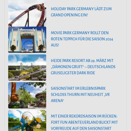
HOLIDAY PARK GERMANY LÄDT ZUM
GRAND OPENING EIN!
MOVIE PARK GERMANY ROLLT DEN
ROTEN TEPPICH FÜR DIE SAISON 2024
AUS!
HEIDE PARK RESORT AB 29. MÄRZ MIT
„DÄMONEN GRUFT“ – DEUTSCHLANDS
GRUSELIGSTER DARK RIDE
SAISONSTART IM ERLEBNISPARK
SCHLOSS THURN MIT NEUHEIT „VR
ARENA“
MIT EINER REKORDSAISON IM RÜCKEN:
FORT FUN ABENTEUERLAND BLICKT MIT
VORFREUDE AUF DEN SAISONSTART