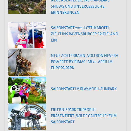
NEUE ABENTEUER, SPEKTAKULÄRE
SHOWS UND UNVERGESSLICHE
ERINNERUNGEN
SAISONSTART 2024: LOTTI KAROTTI
ZIEHT INS RAVENSBURGER SPIELELAND
EIN
NEUE ACHTERBAHN „VOLTRON NEVERA
POWERED BY RIMAC“ AB 26. APRIL IM
EUROPA-PARK
SAISONSTART IM PLAYMOBIL-FUNPARK
ERLEBNISPARK TRIPSDRILL
PRÄSENTIERT „WILDE GAUTSCHE“ ZUM
SAISONSTART