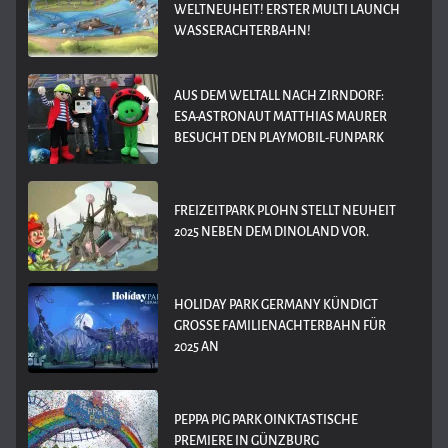
WELTNEUHEIT! ERSTER MULTI LAUNCH
WASSERACHTERBAHN!
AUS DEM WELTALL NACH ZIRNDORF:
ESA-ASTRONAUT MATTHIAS MAURER
BESUCHT DEN PLAYMOBIL-FUNPARK
FREIZEITPARK PLOHN STELLT NEUHEIT
2025 NEBEN DEM DINOLAND VOR.
HOLIDAY PARK GERMANY KÜNDIGT
GROSSE FAMILIENACHTERBAHN FÜR 2
025 AN
PEPPA PIG PARK OINKTASTISCHE
PREMIERE IN GÜNZBURG