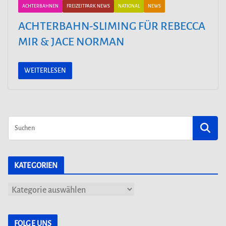
ACHTERBAHNEN
FREIZEITPARK NEWS
NATIONAL
NEWS
ACHTERBAHN-SLIMING FÜR REBECCA
MIR & JACE NORMAN
WEITERLESEN
KATEGORIEN
K
a
t
FOLGE UNS