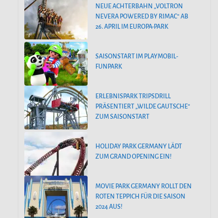
NEUE ACHTERBAHN „VOLTRON
NEVERA POWERED BY RIMAC“ AB
26. APRIL IM EUROPA-PARK
SAISONSTART IM PLAYMOBIL-
FUNPARK
ERLEBNISPARK TRIPSDRILL
PRÄSENTIERT „WILDE GAUTSCHE“
ZUM SAISONSTART
HOLIDAY PARK GERMANY LÄDT
ZUM GRAND OPENING EIN!
MOVIE PARK GERMANY ROLLT DEN
ROTEN TEPPICH FÜR DIE SAISON
2024 AUS!