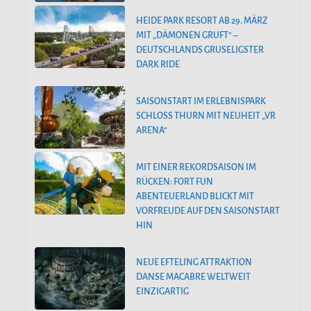
HEIDE PARK RESORT AB 29. MÄRZ
MIT „DÄMONEN GRUFT“ –
DEUTSCHLANDS GRUSELIGSTER
DARK RIDE
SAISONSTART IM ERLEBNISPARK
SCHLOSS THURN MIT NEUHEIT „VR
ARENA“
MIT EINER REKORDSAISON IM
RÜCKEN: FORT FUN
ABENTEUERLAND BLICKT MIT
VORFREUDE AUF DEN SAISONSTART
HIN
NEUE EFTELING ATTRAKTION
DANSE MACABRE WELTWEIT
EINZIGARTIG