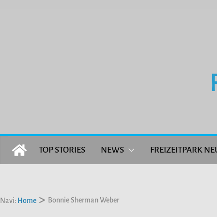
Zum
Inhalt
springen
TOP STORIES
NEWS
FREIZEITPARK NE
Bonnie Sherman Weber
Navi:
Home