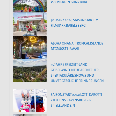
PREMIERE IN GÜNZBURG
30. MÄRZ 2024: SAISONSTART IM
FILMPARK BABELSBERG
ALOHA OHANA! TROPICAL ISLANDS
BEGRÜSST HAWAII
55 JAHRE FREIZEIT-LAND
GEISELWIND: NEUE ABENTEUER,
SPEKTAKULÄRE SHOWS UND
UNVERGESSLICHE ERINNERUNGEN
SAISONSTART 2024: LOTTI KAROTTI
ZIEHT INS RAVENSBURGER
SPIELELAND EIN