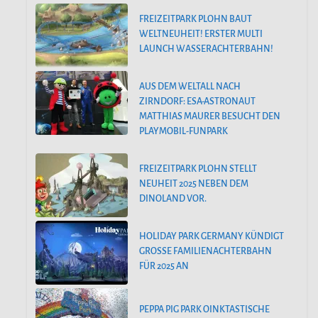
FREIZEITPARK PLOHN BAUT
WELTNEUHEIT! ERSTER MULTI
LAUNCH WASSERACHTERBAHN!
AUS DEM WELTALL NACH
ZIRNDORF: ESA-ASTRONAUT
MATTHIAS MAURER BESUCHT DEN
PLAYMOBIL-FUNPARK
FREIZEITPARK PLOHN STELLT
NEUHEIT 2025 NEBEN DEM
DINOLAND VOR.
HOLIDAY PARK GERMANY KÜNDIGT
GROSSE FAMILIENACHTERBAHN F
ÜR 2025 AN
PEPPA PIG PARK OINKTASTISCHE