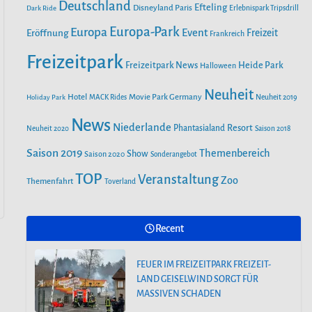
o
r
Deutschland
e
Efteling
Disneyland Paris
Dark Ride
Erlebnispark Tripsdrill
n
k
a
Europa-Park
Europa
Event
Eröffnung
Freizeit
Frankreich
m
Freizeitpark
Heide Park
Freizeitpark News
Halloween
Neuheit
Hotel
Movie Park Germany
Holiday Park
MACK Rides
Neuheit 2019
News
Niederlande
Phantasialand
Resort
Neuheit 2020
Saison 2018
Saison 2019
Themenbereich
Show
Saison 2020
Sonderangebot
TOP
Veranstaltung
Zoo
Themenfahrt
Toverland
Recent
FEUER IM FREIZEITPARK FREIZEIT-
LAND GEISELWIND SORGT FÜR
MASSIVEN SCHADEN