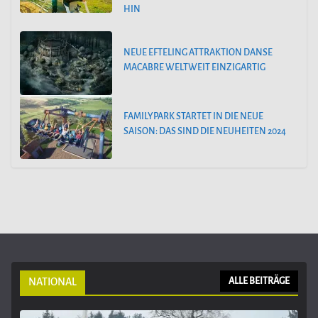
HIN
NEUE EFTELING ATTRAKTION DANSE
MACABRE WELTWEIT EINZIGARTIG
FAMILYPARK STARTET IN DIE NEUE
SAISON: DAS SIND DIE NEUHEITEN 2024
NATIONAL
ALLE BEITRÄGE