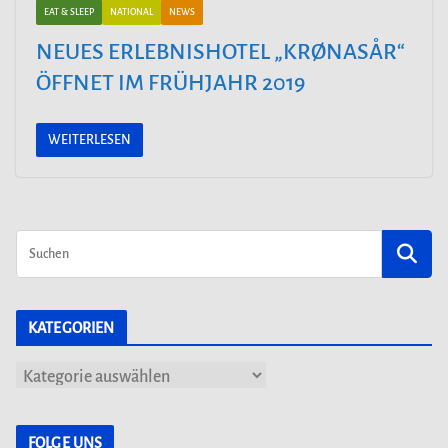
EAT & SLEEP
NATIONAL
NEWS
NEUES ERLEBNISHOTEL „KRØNASÅR“
ÖFFNET IM FRÜHJAHR 2019
WEITERLESEN
KATEGORIEN
K
a
t
FOLGE UNS