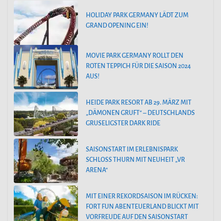
HOLIDAY PARK GERMANY LÄDT ZUM
GRAND OPENING EIN!
MOVIE PARK GERMANY ROLLT DEN
ROTEN TEPPICH FÜR DIE SAISON 2024
AUS!
HEIDE PARK RESORT AB 29. MÄRZ MIT
„DÄMONEN GRUFT“ – DEUTSCHLANDS
GRUSELIGSTER DARK RIDE
SAISONSTART IM ERLEBNISPARK
SCHLOSS THURN MIT NEUHEIT „VR
ARENA“
MIT EINER REKORDSAISON IM RÜCKEN:
FORT FUN ABENTEUERLAND BLICKT MIT
VORFREUDE AUF DEN SAISONSTART