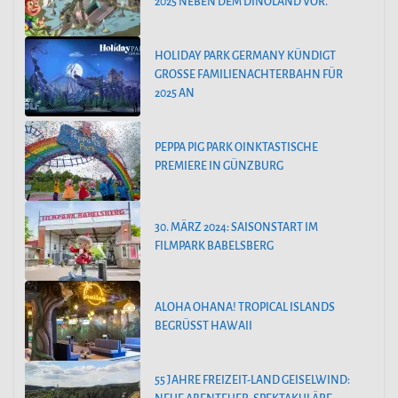
2025 NEBEN DEM DINOLAND VOR.
HOLIDAY PARK GERMANY KÜNDIGT
GROSSE FAMILIENACHTERBAHN FÜR 2
025 AN
PEPPA PIG PARK OINKTASTISCHE
PREMIERE IN GÜNZBURG
30. MÄRZ 2024: SAISONSTART IM
FILMPARK BABELSBERG
ALOHA OHANA! TROPICAL ISLANDS
BEGRÜSST HAWAII
55 JAHRE FREIZEIT-LAND GEISELWIND: