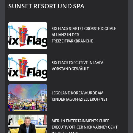
SUNSET RESORT UND SPA
SIX FLAGS STARTET GRÖSSTE DIGITALE A
LLIANZ IN DER F
REIZEITPARKBRANCHE
SIX FLAGS EXECUTIVE IN IAAPA-
VORSTAND GEWÄHLT
LEGOLAND KOREA WURDE AM
KINDERTAG OFFIZIELL ERÖFFNET
MERLIN ENTERTAINMENTS CHIEF
EXECUTIV OFFICER NICK VARNEY GEHT