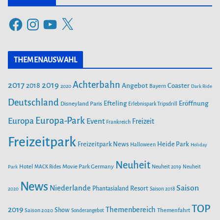
e
F
I
Y
X
g
a
n
o
o
c
s
u
r
THEMENAUSWAHL
e
t
T
i
b
a
u
Achterbahn
2017
2019
2018
Angebot
Coaster
Bayern
2020
Dark Ride
o
g
b
e
o
Deutschland
r
e
Efteling
Eröffnung
Disneyland Paris
Erlebnispark Tripsdrill
n
k
a
Europa-Park
Europa
Event
Freizeit
Frankreich
m
Freizeitpark
Heide Park
Freizeitpark News
Halloween
Holiday
Neuheit
Hotel
Movie Park Germany
Park
MACK Rides
Neuheit 2019
Neuheit
News
Saison
Niederlande
Phantasialand
Resort
2020
Saison 2018
TOP
2019
Themenbereich
Show
Saison 2020
Themenfahrt
Sonderangebot