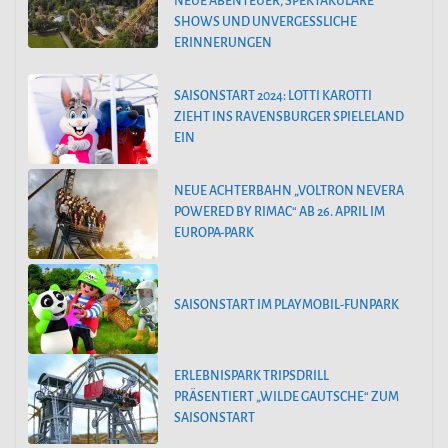
NEUE ABENTEUER, SPEKTAKULÄRE
SHOWS UND UNVERGESSLICHE
ERINNERUNGEN
SAISONSTART 2024: LOTTI KAROTTI
ZIEHT INS RAVENSBURGER SPIELELAND
EIN
NEUE ACHTERBAHN „VOLTRON NEVERA
POWERED BY RIMAC“ AB 26. APRIL IM
EUROPA-PARK
SAISONSTART IM PLAYMOBIL-FUNPARK
ERLEBNISPARK TRIPSDRILL
PRÄSENTIERT „WILDE GAUTSCHE“ ZUM
SAISONSTART