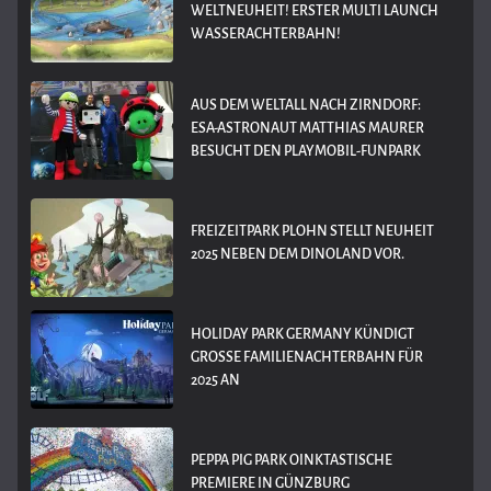
WELTNEUHEIT! ERSTER MULTI LAUNCH
WASSERACHTERBAHN!
AUS DEM WELTALL NACH ZIRNDORF:
ESA-ASTRONAUT MATTHIAS MAURER
BESUCHT DEN PLAYMOBIL-FUNPARK
FREIZEITPARK PLOHN STELLT NEUHEIT
2025 NEBEN DEM DINOLAND VOR.
HOLIDAY PARK GERMANY KÜNDIGT
GROSSE FAMILIENACHTERBAHN FÜR 2
025 AN
PEPPA PIG PARK OINKTASTISCHE
PREMIERE IN GÜNZBURG