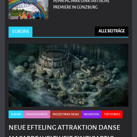
PEPPA PIG PARK OINKTASTISCHE
PREMIERE IN GÜNZBURG
EUROPA
ALLE BEITRÄGE
EUROPA
FAHRGESCHÄFTE
FREIZEITPARK NEWS
NEUHEITEN
TOP STORIES
NEUE EFTELING ATTRAKTION DANSE