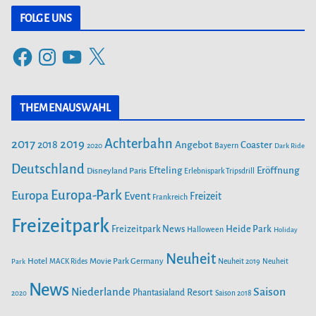
t
FOLGE UNS
e
F
I
Y
X
g
a
n
o
o
c
s
u
r
THEMENAUSWAHL
e
t
T
i
b
a
u
Achterbahn
2017
2019
2018
Angebot
Coaster
Bayern
2020
Dark Ride
o
g
b
e
o
Deutschland
r
e
Efteling
Eröffnung
Disneyland Paris
Erlebnispark Tripsdrill
n
k
a
Europa-Park
Europa
Event
Freizeit
Frankreich
m
Freizeitpark
Heide Park
Freizeitpark News
Halloween
Holiday
Neuheit
Hotel
Movie Park Germany
Park
MACK Rides
Neuheit 2019
Neuheit
News
Saison
Niederlande
Phantasialand
Resort
2020
Saison 2018