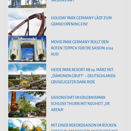
SAISONSTART
HOLIDAY PARK GERMANY LÄDT ZUM
GRAND OPENING EIN!
MOVIE PARK GERMANY ROLLT DEN
ROTEN TEPPICH FÜR DIE SAISON 2024
AUS!
HEIDE PARK RESORT AB 29. MÄRZ MIT
„DÄMONEN GRUFT“ – DEUTSCHLANDS
GRUSELIGSTER DARK RIDE
SAISONSTART IM ERLEBNISPARK
SCHLOSS THURN MIT NEUHEIT „VR
ARENA“
MIT EINER REKORDSAISON IM RÜCKEN: