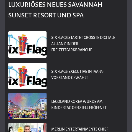
LUXURIÖSES NEUES SAVANNAH
SUNSET RESORT UND SPA
SIX FLAGS STARTET GRÖSSTE DIGITALE A
LLIANZ IN DER F
REIZEITPARKBRANCHE
SIX FLAGS EXECUTIVE IN IAAPA-
VORSTAND GEWÄHLT
LEGOLAND KOREA WURDE AM
KINDERTAG OFFIZIELL ERÖFFNET
MERLIN ENTERTAINMENTS CHIEF