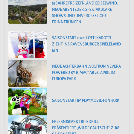
55 JAHRE FREIZEIT-LAND GEISELWIND:
NEUE ABENTEUER, SPEKTAKULÄRE
SHOWS UND UNVERGESSLICHE
ERINNERUNGEN
SAISONSTART 2024: LOTTI KAROTTI
ZIEHT INS RAVENSBURGER SPIELELAND
EIN
NEUE ACHTERBAHN „VOLTRON NEVERA
POWERED BY RIMAC“ AB 26. APRIL IM
EUROPA-PARK
SAISONSTART IM PLAYMOBIL-FUNPARK
ERLEBNISPARK TRIPSDRILL
PRÄSENTIERT „WILDE GAUTSCHE“ ZUM