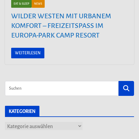
EAT & SLEEP
NEWS
WILDER WESTEN MIT URBANEM
KOMFORT – FREIZEITSPASS IM E
UROPA-PARK CAMP RESORT
WEITERLESEN
KATEGORIEN
K
a