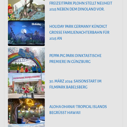
FREIZEITPARK PLOHN STELLT NEUHEIT
2025 NEBEN DEM DINOLAND VOR.
HOLIDAY PARK GERMANY KÜNDIGT
GROSSE FAMILIENACHTERBAHN FÜR 2
025 AN
PEPPA PIG PARK OINKTASTISCHE
PREMIERE IN GÜNZBURG
30. MÄRZ 2024: SAISONSTART IM
FILMPARK BABELSBERG
ALOHA OHANA! TROPICAL ISLANDS
BEGRÜSST HAWAII