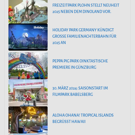
FREIZEITPARK PLOHN STELLT NEUHEIT
2025 NEBEN DEM DINOLAND VOR.
HOLIDAY PARK GERMANY KÜNDIGT
GROSSE FAMILIENACHTERBAHN FÜR 2
025 AN
PEPPA PIG PARK OINKTASTISCHE
PREMIERE IN GÜNZBURG
30. MÄRZ 2024: SAISONSTART IM
FILMPARK BABELSBERG
ALOHA OHANA! TROPICAL ISLANDS
BEGRÜSST HAWAII