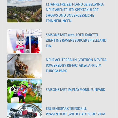
55 JAHRE FREIZEIT-LAND GEISELWIND:
NEUE ABENTEUER, SPEKTAKULÄRE
SHOWS UND UNVERGESSLICHE
ERINNERUNGEN
SAISONSTART 2024: LOTTI KAROTTI
ZIEHT INS RAVENSBURGER SPIELELAND
EIN
NEUE ACHTERBAHN „VOLTRON NEVERA
POWERED BY RIMAC“ AB 26. APRIL IM
EUROPA-PARK
SAISONSTART IM PLAYMOBIL-FUNPARK
ERLEBNISPARK TRIPSDRILL
PRÄSENTIERT „WILDE GAUTSCHE“ ZUM