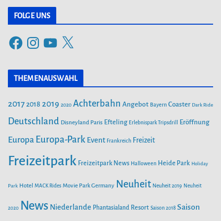
t
FOLGE UNS
e
F
I
Y
X
g
a
n
o
o
c
s
u
r
THEMENAUSWAHL
e
t
T
i
b
a
u
Achterbahn
2017
2019
2018
Angebot
Coaster
Bayern
2020
Dark Ride
o
g
b
e
o
Deutschland
r
e
Efteling
Eröffnung
Disneyland Paris
Erlebnispark Tripsdrill
n
k
a
Europa-Park
Europa
Event
Freizeit
Frankreich
m
Freizeitpark
Heide Park
Freizeitpark News
Halloween
Holiday
Neuheit
Hotel
Movie Park Germany
Park
MACK Rides
Neuheit 2019
Neuheit
News
Saison
Niederlande
Phantasialand
Resort
2020
Saison 2018