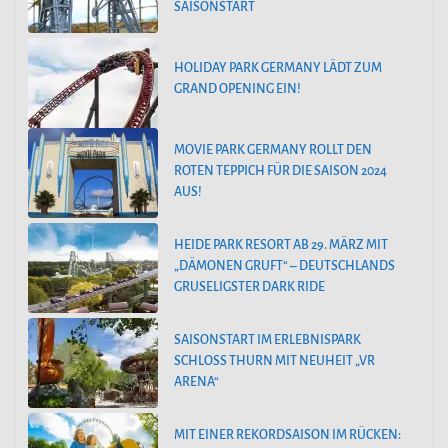
SAISONSTART
HOLIDAY PARK GERMANY LÄDT ZUM
GRAND OPENING EIN!
MOVIE PARK GERMANY ROLLT DEN
ROTEN TEPPICH FÜR DIE SAISON 2024
AUS!
HEIDE PARK RESORT AB 29. MÄRZ MIT
„DÄMONEN GRUFT“ – DEUTSCHLANDS
GRUSELIGSTER DARK RIDE
SAISONSTART IM ERLEBNISPARK
SCHLOSS THURN MIT NEUHEIT „VR
ARENA“
MIT EINER REKORDSAISON IM RÜCKEN: