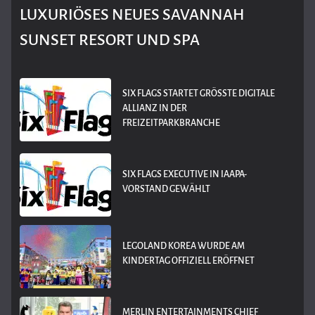
LUXURIÖSES NEUES SAVANNAH
SUNSET RESORT UND SPA
SIX FLAGS STARTET GRÖSSTE DIGITALE A
LLIANZ IN DER F
REIZEITPARKBRANCHE
SIX FLAGS EXECUTIVE IN IAAPA-
VORSTAND GEWÄHLT
LEGOLAND KOREA WURDE AM
KINDERTAG OFFIZIELL ERÖFFNET
MERLIN ENTERTAINMENTS CHIEF