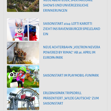
NEUE ABENTEUER, SPEKTAKULÄRE
SHOWS UND UNVERGESSLICHE
ERINNERUNGEN
SAISONSTART 2024: LOTTI KAROTTI
ZIEHT INS RAVENSBURGER SPIELELAND
EIN
NEUE ACHTERBAHN „VOLTRON NEVERA
POWERED BY RIMAC“ AB 26. APRIL IM
EUROPA-PARK
SAISONSTART IM PLAYMOBIL-FUNPARK
ERLEBNISPARK TRIPSDRILL
PRÄSENTIERT „WILDE GAUTSCHE“ ZUM
SAISONSTART