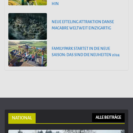
HIN
NEUE EFTELING ATTRAKTION DANSE
MACABRE WELTWEIT EINZIGARTIG
FAMILYPARK STARTET IN DIE NEUE
SAISON: DAS SIND DIE NEUHEITEN 2024
NATIONAL
ALLE BEITRÄGE