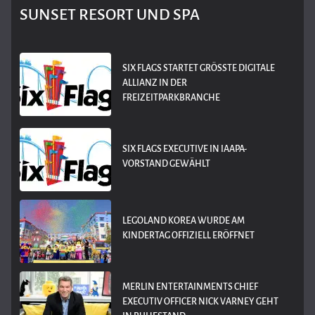
SUNSET RESORT UND SPA
SIX FLAGS STARTET GRÖSSTE DIGITALE A
LLIANZ IN DER F
REIZEITPARKBRANCHE
SIX FLAGS EXECUTIVE IN IAAPA-
VORSTAND GEWÄHLT
LEGOLAND KOREA WURDE AM
KINDERTAG OFFIZIELL ERÖFFNET
MERLIN ENTERTAINMENTS CHIEF
EXECUTIV OFFICER NICK VARNEY GEHT