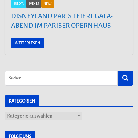
EUROPA
EVENTS
NEWS
DISNEYLAND PARIS FEIERT GALA-
ABEND IM PARISER OPERNHAUS
WEITERLESEN
KATEGORIEN
K
a
t
FOLGE UNS