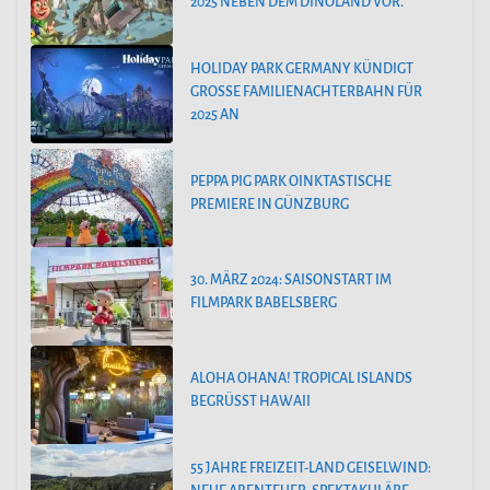
2025 NEBEN DEM DINOLAND VOR.
HOLIDAY PARK GERMANY KÜNDIGT
GROSSE FAMILIENACHTERBAHN FÜR 2
025 AN
PEPPA PIG PARK OINKTASTISCHE
PREMIERE IN GÜNZBURG
30. MÄRZ 2024: SAISONSTART IM
FILMPARK BABELSBERG
ALOHA OHANA! TROPICAL ISLANDS
BEGRÜSST HAWAII
55 JAHRE FREIZEIT-LAND GEISELWIND: