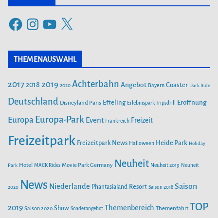
e
F
I
Y
X
g
a
n
o
o
c
s
u
r
THEMENAUSWAHL
e
t
T
i
b
a
u
Achterbahn
2017
2019
2018
Angebot
Coaster
Bayern
2020
Dark Ride
o
g
b
e
o
Deutschland
r
e
Efteling
Eröffnung
Disneyland Paris
Erlebnispark Tripsdrill
n
k
a
Europa-Park
Europa
Event
Freizeit
Frankreich
m
Freizeitpark
Heide Park
Freizeitpark News
Halloween
Holiday
Neuheit
Hotel
Movie Park Germany
Park
MACK Rides
Neuheit 2019
Neuheit
News
Saison
Niederlande
Phantasialand
Resort
2020
Saison 2018
TOP
2019
Themenbereich
Show
Saison 2020
Themenfahrt
Sonderangebot