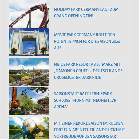
HOLIDAY PARK GERMANY LÄDT ZUM
GRAND OPENING EIN!
MOVIE PARK GERMANY ROLLT DEN
ROTEN TEPPICH FÜR DIE SAISON 2024
AUS!
HEIDE PARK RESORT AB 29. MÄRZ MIT
„DÄMONEN GRUFT“ – DEUTSCHLANDS
GRUSELIGSTER DARK RIDE
SAISONSTART IM ERLEBNISPARK
SCHLOSS THURN MIT NEUHEIT „VR
ARENA“
MIT EINER REKORDSAISON IM RÜCKEN:
FORT FUN ABENTEUERLAND BLICKT MIT
VORFREUDE AUF DEN SAISONSTART