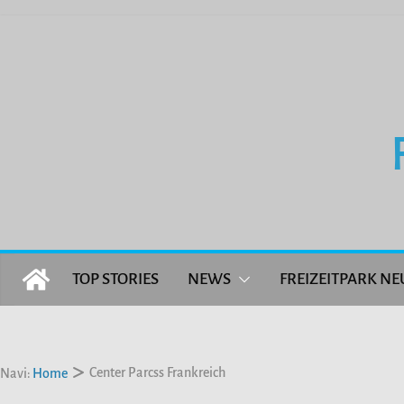
Zum
Inhalt
springen
TOP STORIES
NEWS
FREIZEITPARK NE
Center Parcss Frankreich
Navi:
Home