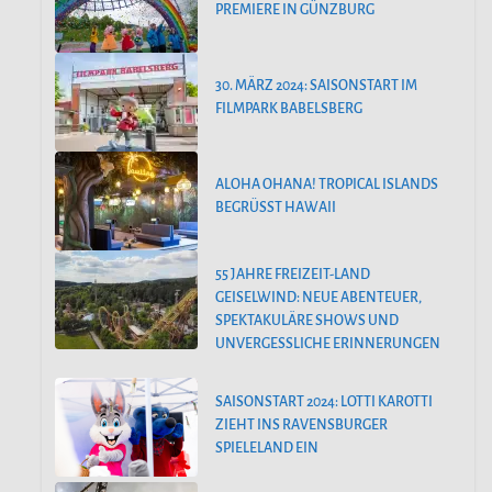
PREMIERE IN GÜNZBURG
30. MÄRZ 2024: SAISONSTART IM
FILMPARK BABELSBERG
ALOHA OHANA! TROPICAL ISLANDS
BEGRÜSST HAWAII
55 JAHRE FREIZEIT-LAND
GEISELWIND: NEUE ABENTEUER,
SPEKTAKULÄRE SHOWS UND
UNVERGESSLICHE ERINNERUNGEN
SAISONSTART 2024: LOTTI KAROTTI
ZIEHT INS RAVENSBURGER
SPIELELAND EIN