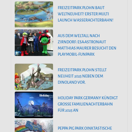
FREIZEITPARK PLOHN BAUT
WELTNEUHEIT! ERSTER MULTI
LAUNCH WASSERACHTERBAHN!
AUS DEM WELTALL NACH
ZIRNDORF: ESA-ASTRONAUT
MATTHIAS MAURER BESUCHT DEN
PLAYMOBIL-FUNPARK
FREIZEITPARK PLOHN STELLT
NEUHEIT 2025 NEBEN DEM
DINOLAND VOR.
HOLIDAY PARK GERMANY KÜNDIGT
GROSSE FAMILIENACHTERBAHN F
ÜR 2025 AN
PEPPA PIG PARK OINKTASTISCHE