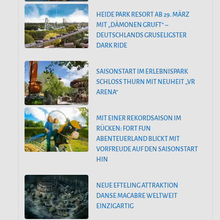
HEIDE PARK RESORT AB 29. MÄRZ
MIT „DÄMONEN GRUFT“ –
DEUTSCHLANDS GRUSELIGSTER
DARK RIDE
SAISONSTART IM ERLEBNISPARK
SCHLOSS THURN MIT NEUHEIT „VR
ARENA“
MIT EINER REKORDSAISON IM
RÜCKEN: FORT FUN
ABENTEUERLAND BLICKT MIT
VORFREUDE AUF DEN SAISONSTART
HIN
NEUE EFTELING ATTRAKTION
DANSE MACABRE WELTWEIT
EINZIGARTIG