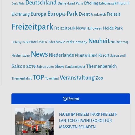
o
r
Deutschland
e
Efteling
Disneyland Paris
Dark Ride
Erlebnispark Tripsdrill
n
k
a
Europa-Park
Europa
Event
Eröffnung
Freizeit
Frankreich
m
Freizeitpark
Heide Park
Freizeitpark News
Halloween
Neuheit
Hotel
Movie Park Germany
Holiday Park
MACK Rides
Neuheit 2019
News
Niederlande
Phantasialand
Resort
Neuheit 2020
Saison 2018
Saison 2019
Themenbereich
Show
Saison 2020
Sonderangebot
TOP
Veranstaltung
Zoo
Themenfahrt
Toverland
Recent
FEUER IM FREIZEITPARK FREIZEIT-
LAND GEISELWIND SORGT FÜR
MASSIVEN SCHADEN