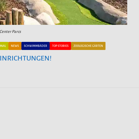
 Center Parcs
ONAL
NEWS
SCHWIMMBÄDER
TOP STORIES
ZOOLOGISCHE GÄRTEN
TEINRICHTUNGEN!