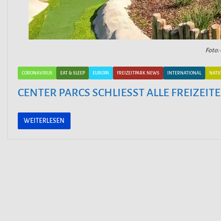
Foto:
CORONAVIRUS
EAT & SLEEP
EUROPA
FREIZEITPARK NEWS
INTERNATIONAL
NATI
CENTER PARCS SCHLIESST ALLE FREIZEI
WEITERLESEN