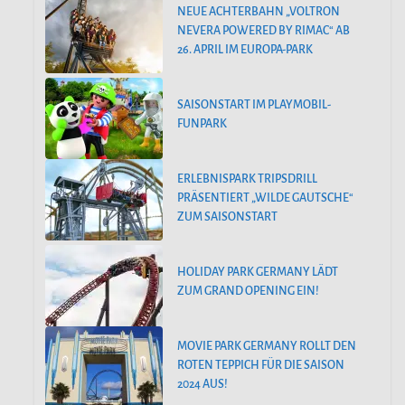
NEUE ACHTERBAHN „VOLTRON
NEVERA POWERED BY RIMAC“ AB
26. APRIL IM EUROPA-PARK
SAISONSTART IM PLAYMOBIL-
FUNPARK
ERLEBNISPARK TRIPSDRILL
PRÄSENTIERT „WILDE GAUTSCHE“
ZUM SAISONSTART
HOLIDAY PARK GERMANY LÄDT
ZUM GRAND OPENING EIN!
MOVIE PARK GERMANY ROLLT DEN
ROTEN TEPPICH FÜR DIE SAISON
2024 AUS!