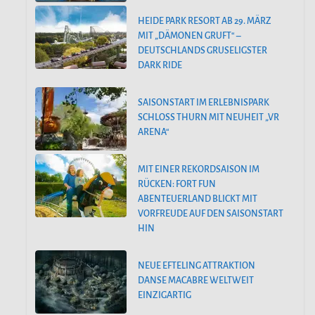
HEIDE PARK RESORT AB 29. MÄRZ
MIT „DÄMONEN GRUFT“ –
DEUTSCHLANDS GRUSELIGSTER
DARK RIDE
SAISONSTART IM ERLEBNISPARK
SCHLOSS THURN MIT NEUHEIT „VR
ARENA“
MIT EINER REKORDSAISON IM
RÜCKEN: FORT FUN
ABENTEUERLAND BLICKT MIT
VORFREUDE AUF DEN SAISONSTART
HIN
NEUE EFTELING ATTRAKTION
DANSE MACABRE WELTWEIT
EINZIGARTIG