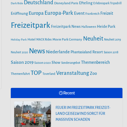
o
r
Deutschland
e
Efteling
Disneyland Paris
Dark Ride
Erlebnispark Tripsdrill
n
k
a
Europa-Park
Europa
Event
Eröffnung
Freizeit
Frankreich
m
Freizeitpark
Heide Park
Freizeitpark News
Halloween
Neuheit
Hotel
Movie Park Germany
Holiday Park
MACK Rides
Neuheit 2019
News
Niederlande
Phantasialand
Resort
Neuheit 2020
Saison 2018
Saison 2019
Themenbereich
Show
Saison 2020
Sonderangebot
TOP
Veranstaltung
Zoo
Themenfahrt
Toverland
Recent
FEUER IM FREIZEITPARK FREIZEIT-
LAND GEISELWIND SORGT FÜR
MASSIVEN SCHADEN