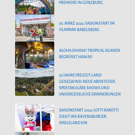
PREMIERE IN GÜNZBURG
30. MÄRZ 2024: SAISONSTART IM
FILMPARK BABELSBERG
ALOHA OHANA! TROPICAL ISLANDS
BEGRÜSST HAWAII
55 JAHRE FREIZEIT-LAND
GEISELWIND: NEUE ABENTEUER,
SPEKTAKULÄRE SHOWS UND
UNVERGESSLICHE ERINNERUNGEN
SAISONSTART 2024: LOTTI KAROTTI
ZIEHT INS RAVENSBURGER
SPIELELAND EIN