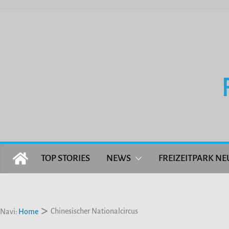
Zum
Inhalt
springen
TOP STORIES
NEWS
FREIZEITPARK NE
Chinesischer Nationalcircus
Navi:
Home