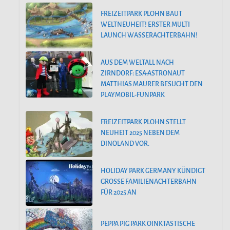
FREIZEITPARK PLOHN BAUT
WELTNEUHEIT! ERSTER MULTI
LAUNCH WASSERACHTERBAHN!
AUS DEM WELTALL NACH
ZIRNDORF: ESA-ASTRONAUT
MATTHIAS MAURER BESUCHT DEN
PLAYMOBIL-FUNPARK
FREIZEITPARK PLOHN STELLT
NEUHEIT 2025 NEBEN DEM
DINOLAND VOR.
HOLIDAY PARK GERMANY KÜNDIGT
GROSSE FAMILIENACHTERBAHN F
ÜR 2025 AN
PEPPA PIG PARK OINKTASTISCHE