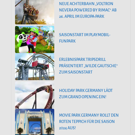
NEUE ACHTERBAHN „VOLTRON
NEVERA POWERED BY RIMAC“ AB
26. APRIL IM EUROPA-PARK
SAISONSTART IM PLAYMOBIL-
FUNPARK
ERLEBNISPARK TRIPSDRILL
PRÄSENTIERT „WILDE GAUTSCHE“
ZUM SAISONSTART
HOLIDAY PARK GERMANY LÄDT
ZUM GRAND OPENING EIN!
MOVIE PARK GERMANY ROLLT DEN
ROTEN TEPPICH FÜR DIE SAISON
2024 AUS!