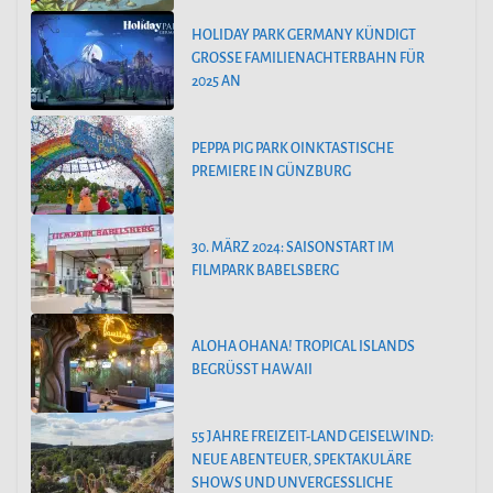
HOLIDAY PARK GERMANY KÜNDIGT
GROSSE FAMILIENACHTERBAHN FÜR 2
025 AN
PEPPA PIG PARK OINKTASTISCHE
PREMIERE IN GÜNZBURG
30. MÄRZ 2024: SAISONSTART IM
FILMPARK BABELSBERG
ALOHA OHANA! TROPICAL ISLANDS
BEGRÜSST HAWAII
55 JAHRE FREIZEIT-LAND GEISELWIND:
NEUE ABENTEUER, SPEKTAKULÄRE
SHOWS UND UNVERGESSLICHE