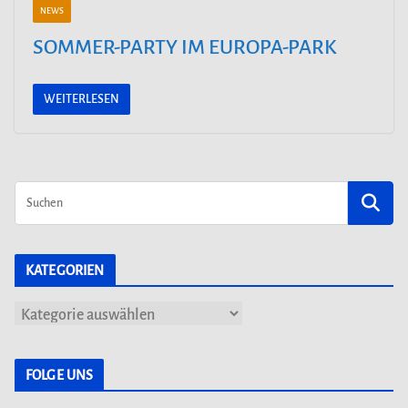
NEWS
SOMMER-PARTY IM EUROPA-PARK
WEITERLESEN
KATEGORIEN
K
a
t
FOLGE UNS
e