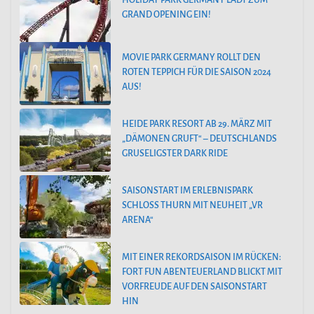
HOLIDAY PARK GERMANY LÄDT ZUM
GRAND OPENING EIN!
MOVIE PARK GERMANY ROLLT DEN
ROTEN TEPPICH FÜR DIE SAISON 2024
AUS!
HEIDE PARK RESORT AB 29. MÄRZ MIT
„DÄMONEN GRUFT“ – DEUTSCHLANDS
GRUSELIGSTER DARK RIDE
SAISONSTART IM ERLEBNISPARK
SCHLOSS THURN MIT NEUHEIT „VR
ARENA“
MIT EINER REKORDSAISON IM RÜCKEN:
FORT FUN ABENTEUERLAND BLICKT MIT
VORFREUDE AUF DEN SAISONSTART
HIN