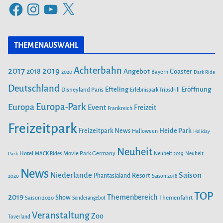
F
I
Y
X
g
a
n
o
o
c
s
u
r
THEMENAUSWAHL
e
t
T
i
b
a
u
Achterbahn
2017
2019
2018
Angebot
Coaster
Bayern
2020
Dark Ride
o
g
b
e
o
Deutschland
r
e
Efteling
Eröffnung
Disneyland Paris
Erlebnispark Tripsdrill
n
k
a
Europa-Park
Europa
Event
Freizeit
Frankreich
m
Freizeitpark
Heide Park
Freizeitpark News
Halloween
Holiday
Neuheit
Hotel
Movie Park Germany
Park
MACK Rides
Neuheit 2019
Neuheit
News
Saison
Niederlande
Phantasialand
Resort
2020
Saison 2018
TOP
2019
Themenbereich
Show
Saison 2020
Themenfahrt
Sonderangebot
Veranstaltung
Zoo
Toverland