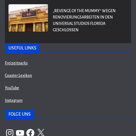
„REVENGE OF THE MUMMY“ WEGEN
RENOVIERUNGSARBEITEN IN DEN
UNIVERSAL STUDIOS FLORIDA
GESCHLOSSEN
USEFUL LINKS
Freizeitparks
Coaster Lexikon
YouTube
Instagram
FOLGE UNS
Instagram
YouTube
Facebook
X