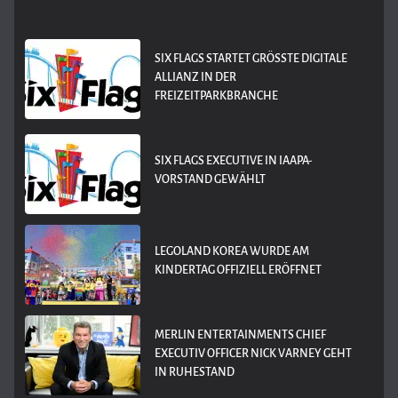
SIX FLAGS STARTET GRÖSSTE DIGITALE A
LLIANZ IN DER F
REIZEITPARKBRANCHE
SIX FLAGS EXECUTIVE IN IAAPA-
VORSTAND GEWÄHLT
LEGOLAND KOREA WURDE AM
KINDERTAG OFFIZIELL ERÖFFNET
MERLIN ENTERTAINMENTS CHIEF
EXECUTIV OFFICER NICK VARNEY GEHT
IN RUHESTAND