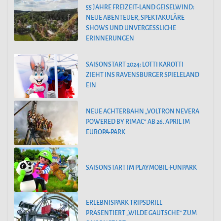
55 JAHRE FREIZEIT-LAND GEISELWIND:
NEUE ABENTEUER, SPEKTAKULÄRE
SHOWS UND UNVERGESSLICHE
ERINNERUNGEN
SAISONSTART 2024: LOTTI KAROTTI
ZIEHT INS RAVENSBURGER SPIELELAND
EIN
NEUE ACHTERBAHN „VOLTRON NEVERA
POWERED BY RIMAC“ AB 26. APRIL IM
EUROPA-PARK
SAISONSTART IM PLAYMOBIL-FUNPARK
ERLEBNISPARK TRIPSDRILL
PRÄSENTIERT „WILDE GAUTSCHE“ ZUM