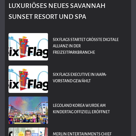
LUXURIÖSES NEUES SAVANNAH
SUNSET RESORT UND SPA
SIX FLAGS STARTET GRÖSSTE DIGITALE A
LLIANZ IN DER F
REIZEITPARKBRANCHE
SIX FLAGS EXECUTIVE IN IAAPA-
VORSTAND GEWÄHLT
LEGOLAND KOREA WURDE AM
KINDERTAG OFFIZIELL ERÖFFNET
MERLIN ENTERTAINMENTS CHIEF