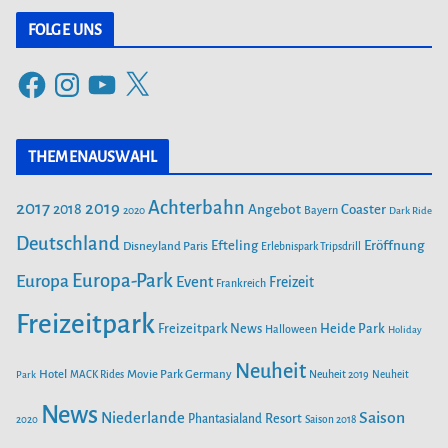
t
FOLGE UNS
e
F
I
Y
X
g
a
n
o
o
c
s
u
r
THEMENAUSWAHL
e
t
T
i
b
a
u
Achterbahn
2017
2019
2018
Angebot
Coaster
Bayern
2020
Dark Ride
o
g
b
e
o
Deutschland
r
e
Efteling
Eröffnung
Disneyland Paris
Erlebnispark Tripsdrill
n
k
a
Europa-Park
Europa
Event
Freizeit
Frankreich
m
Freizeitpark
Heide Park
Freizeitpark News
Halloween
Holiday
Neuheit
Hotel
Movie Park Germany
Park
MACK Rides
Neuheit 2019
Neuheit
News
Saison
Niederlande
Phantasialand
Resort
2020
Saison 2018