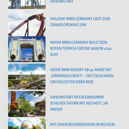
SAISONSTART
HOLIDAY PARK GERMANY LÄDT ZUM
GRAND OPENING EIN!
MOVIE PARK GERMANY ROLLT DEN
ROTEN TEPPICH FÜR DIE SAISON 2024
AUS!
HEIDE PARK RESORT AB 29. MÄRZ MIT
„DÄMONEN GRUFT“ – DEUTSCHLANDS
GRUSELIGSTER DARK RIDE
SAISONSTART IM ERLEBNISPARK
SCHLOSS THURN MIT NEUHEIT „VR
ARENA“
MIT EINER REKORDSAISON IM RÜCKEN: