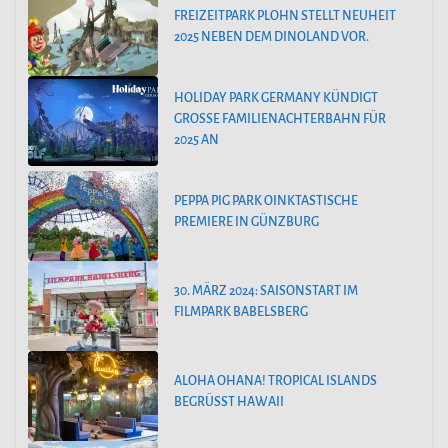
FREIZEITPARK PLOHN STELLT NEUHEIT
2025 NEBEN DEM DINOLAND VOR.
HOLIDAY PARK GERMANY KÜNDIGT
GROSSE FAMILIENACHTERBAHN FÜR 2
025 AN
PEPPA PIG PARK OINKTASTISCHE
PREMIERE IN GÜNZBURG
30. MÄRZ 2024: SAISONSTART IM
FILMPARK BABELSBERG
ALOHA OHANA! TROPICAL ISLANDS
BEGRÜSST HAWAII