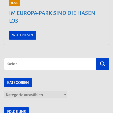
NEWS
IM EUROPA-PARK SIND DIE HASEN
LOS
WEITERLESEN
KATEGORIEN
K
a
t
FOLGE UNS