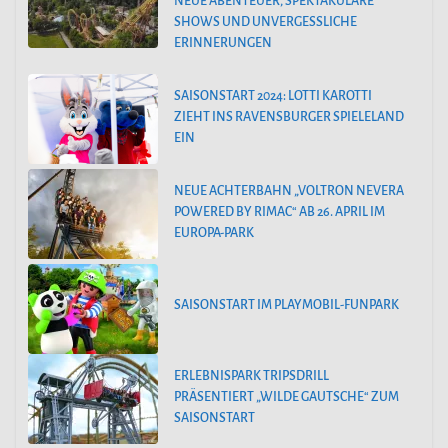
NEUE ABENTEUER, SPEKTAKULÄRE
SHOWS UND UNVERGESSLICHE
ERINNERUNGEN
SAISONSTART 2024: LOTTI KAROTTI
ZIEHT INS RAVENSBURGER SPIELELAND
EIN
NEUE ACHTERBAHN „VOLTRON NEVERA
POWERED BY RIMAC“ AB 26. APRIL IM
EUROPA-PARK
SAISONSTART IM PLAYMOBIL-FUNPARK
ERLEBNISPARK TRIPSDRILL
PRÄSENTIERT „WILDE GAUTSCHE“ ZUM
SAISONSTART