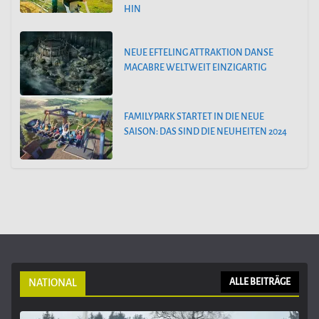
HIN
NEUE EFTELING ATTRAKTION DANSE
MACABRE WELTWEIT EINZIGARTIG
FAMILYPARK STARTET IN DIE NEUE
SAISON: DAS SIND DIE NEUHEITEN 2024
NATIONAL
ALLE BEITRÄGE