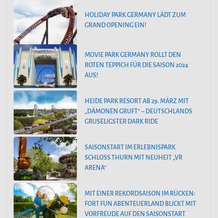
HOLIDAY PARK GERMANY LÄDT ZUM
GRAND OPENING EIN!
MOVIE PARK GERMANY ROLLT DEN
ROTEN TEPPICH FÜR DIE SAISON 2024
AUS!
HEIDE PARK RESORT AB 29. MÄRZ MIT
„DÄMONEN GRUFT“ – DEUTSCHLANDS
GRUSELIGSTER DARK RIDE
SAISONSTART IM ERLEBNISPARK
SCHLOSS THURN MIT NEUHEIT „VR
ARENA“
MIT EINER REKORDSAISON IM RÜCKEN:
FORT FUN ABENTEUERLAND BLICKT MIT
VORFREUDE AUF DEN SAISONSTART