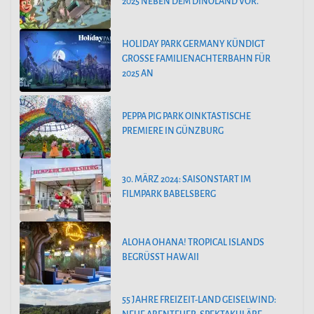
2025 NEBEN DEM DINOLAND VOR.
HOLIDAY PARK GERMANY KÜNDIGT
GROSSE FAMILIENACHTERBAHN FÜR 2
025 AN
PEPPA PIG PARK OINKTASTISCHE
PREMIERE IN GÜNZBURG
30. MÄRZ 2024: SAISONSTART IM
FILMPARK BABELSBERG
ALOHA OHANA! TROPICAL ISLANDS
BEGRÜSST HAWAII
55 JAHRE FREIZEIT-LAND GEISELWIND: