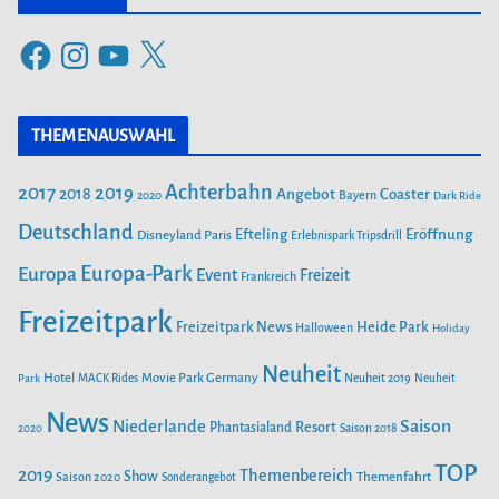
e
F
I
Y
X
g
a
n
o
o
c
s
u
r
THEMENAUSWAHL
e
t
T
i
b
a
u
Achterbahn
2017
2019
2018
Angebot
Coaster
Bayern
2020
Dark Ride
o
g
b
e
o
Deutschland
r
e
Efteling
Eröffnung
Disneyland Paris
Erlebnispark Tripsdrill
n
k
a
Europa-Park
Europa
Event
Freizeit
Frankreich
m
Freizeitpark
Heide Park
Freizeitpark News
Halloween
Holiday
Neuheit
Hotel
Movie Park Germany
Park
MACK Rides
Neuheit 2019
Neuheit
News
Saison
Niederlande
Phantasialand
Resort
2020
Saison 2018
TOP
2019
Themenbereich
Show
Saison 2020
Themenfahrt
Sonderangebot