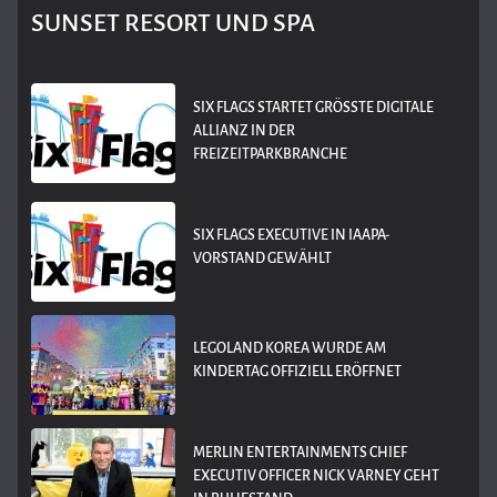
SUNSET RESORT UND SPA
SIX FLAGS STARTET GRÖSSTE DIGITALE A
LLIANZ IN DER F
REIZEITPARKBRANCHE
SIX FLAGS EXECUTIVE IN IAAPA-
VORSTAND GEWÄHLT
LEGOLAND KOREA WURDE AM
KINDERTAG OFFIZIELL ERÖFFNET
MERLIN ENTERTAINMENTS CHIEF
EXECUTIV OFFICER NICK VARNEY GEHT