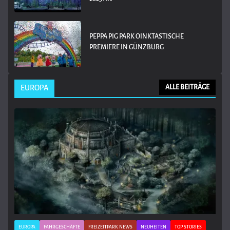
PEPPA PIG PARK OINKTASTISCHE
PREMIERE IN GÜNZBURG
EUROPA
ALLE BEITRÄGE
EUROPA
FAHRGESCHÄFTE
FREIZEITPARK NEWS
NEUHEITEN
TOP STORIES