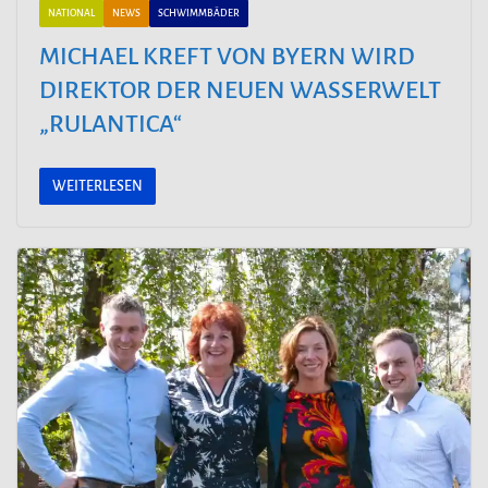
NATIONAL
NEWS
SCHWIMMBÄDER
MICHAEL KREFT VON BYERN WIRD
DIREKTOR DER NEUEN WASSERWELT
„RULANTICA“
WEITERLESEN