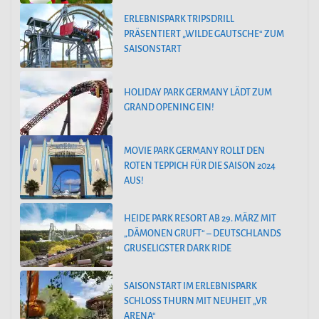
ERLEBNISPARK TRIPSDRILL
PRÄSENTIERT „WILDE GAUTSCHE“ ZUM
SAISONSTART
HOLIDAY PARK GERMANY LÄDT ZUM
GRAND OPENING EIN!
MOVIE PARK GERMANY ROLLT DEN
ROTEN TEPPICH FÜR DIE SAISON 2024
AUS!
HEIDE PARK RESORT AB 29. MÄRZ MIT
„DÄMONEN GRUFT“ – DEUTSCHLANDS
GRUSELIGSTER DARK RIDE
SAISONSTART IM ERLEBNISPARK
SCHLOSS THURN MIT NEUHEIT „VR
ARENA“