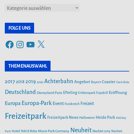
K
a
t
FOLGE UNS
e
F
I
Y
X
g
a
n
o
o
c
s
u
r
THEMENAUSWAHL
e
t
T
i
b
a
u
Achterbahn
2017
2019
2018
Angebot
Coaster
Bayern
2020
Dark Ride
o
g
b
e
o
Deutschland
r
e
Efteling
Eröffnung
Disneyland Paris
Erlebnispark Tripsdrill
n
k
a
Europa-Park
Europa
Event
Freizeit
Frankreich
m
Freizeitpark
Heide Park
Freizeitpark News
Halloween
Holiday
Neuheit
Hotel
Movie Park Germany
Park
MACK Rides
Neuheit 2019
Neuheit