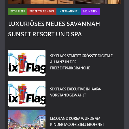
EAT & SLEEP
FREIZEITPARK NEWS
INTERNATIONAL
NEUHEITEN
LUXURIÖSES NEUES SAVANNAH
SUNSET RESORT UND SPA
SIX FLAGS STARTET GRÖSSTE DIGITALE A
LLIANZ IN DER F
REIZEITPARKBRANCHE
SIX FLAGS EXECUTIVE IN IAAPA-
VORSTAND GEWÄHLT
LEGOLAND KOREA WURDE AM
KINDERTAG OFFIZIELL ERÖFFNET