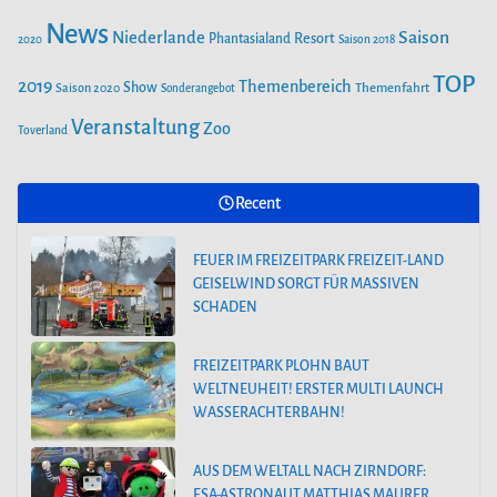
News
Saison
Niederlande
Phantasialand
Resort
2020
Saison 2018
TOP
2019
Themenbereich
Show
Saison 2020
Themenfahrt
Sonderangebot
Veranstaltung
Zoo
Toverland
Recent
FEUER IM FREIZEITPARK FREIZEIT-LAND
GEISELWIND SORGT FÜR MASSIVEN
SCHADEN
FREIZEITPARK PLOHN BAUT
WELTNEUHEIT! ERSTER MULTI LAUNCH
WASSERACHTERBAHN!
AUS DEM WELTALL NACH ZIRNDORF:
ESA-ASTRONAUT MATTHIAS MAURER