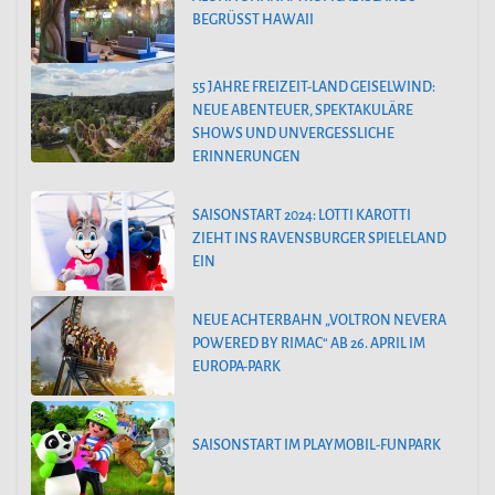
BEGRÜSST HAWAII
55 JAHRE FREIZEIT-LAND GEISELWIND:
NEUE ABENTEUER, SPEKTAKULÄRE
SHOWS UND UNVERGESSLICHE
ERINNERUNGEN
SAISONSTART 2024: LOTTI KAROTTI
ZIEHT INS RAVENSBURGER SPIELELAND
EIN
NEUE ACHTERBAHN „VOLTRON NEVERA
POWERED BY RIMAC“ AB 26. APRIL IM
EUROPA-PARK
SAISONSTART IM PLAYMOBIL-FUNPARK