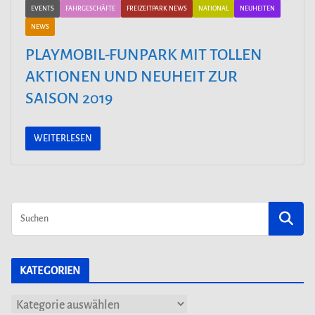
EVENTS
FAHRGESCHÄFTE
FREIZEITPARK NEWS
NATIONAL
NEUHEITEN
NEWS
PLAYMOBIL-FUNPARK MIT TOLLEN
AKTIONEN UND NEUHEIT ZUR
SAISON 2019
WEITERLESEN
KATEGORIEN
K