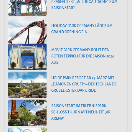
PRÄSENTIERT „WILDE GAUTSCHE“ ZUM
SAISONSTART
HOLIDAY PARK GERMANY LÄDT ZUM
GRAND OPENING EIN!
MOVIE PARK GERMANY ROLLT DEN
ROTEN TEPPICH FÜR DIE SAISON 2024
AUS!
HEIDE PARK RESORT AB 29. MÄRZ MIT
„DÄMONEN GRUFT“ – DEUTSCHLANDS
GRUSELIGSTER DARK RIDE
SAISONSTART IM ERLEBNISPARK
SCHLOSS THURN MIT NEUHEIT „VR
ARENA“