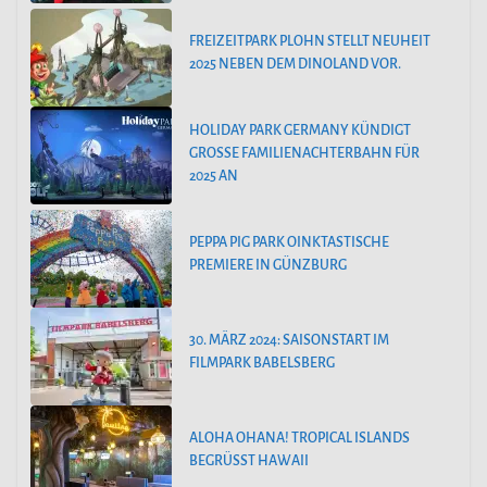
FREIZEITPARK PLOHN STELLT NEUHEIT
2025 NEBEN DEM DINOLAND VOR.
HOLIDAY PARK GERMANY KÜNDIGT
GROSSE FAMILIENACHTERBAHN FÜR 2
025 AN
PEPPA PIG PARK OINKTASTISCHE
PREMIERE IN GÜNZBURG
30. MÄRZ 2024: SAISONSTART IM
FILMPARK BABELSBERG
ALOHA OHANA! TROPICAL ISLANDS
BEGRÜSST HAWAII