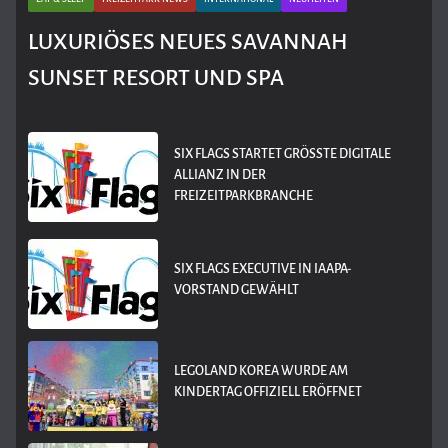
LUXURIÖSES NEUES SAVANNAH
SUNSET RESORT UND SPA
SIX FLAGS STARTET GRÖSSTE DIGITALE A
LLIANZ IN DER F
REIZEITPARKBRANCHE
SIX FLAGS EXECUTIVE IN IAAPA-
VORSTAND GEWÄHLT
LEGOLAND KOREA WURDE AM
KINDERTAG OFFIZIELL ERÖFFNET