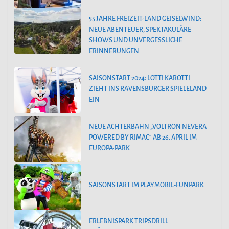
55 JAHRE FREIZEIT-LAND GEISELWIND:
NEUE ABENTEUER, SPEKTAKULÄRE
SHOWS UND UNVERGESSLICHE
ERINNERUNGEN
SAISONSTART 2024: LOTTI KAROTTI
ZIEHT INS RAVENSBURGER SPIELELAND
EIN
NEUE ACHTERBAHN „VOLTRON NEVERA
POWERED BY RIMAC“ AB 26. APRIL IM
EUROPA-PARK
SAISONSTART IM PLAYMOBIL-FUNPARK
ERLEBNISPARK TRIPSDRILL