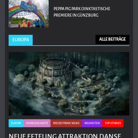
PEPPA PIG PARK OINKTASTISCHE
PREMIERE IN GÜNZBURG
EUROPA
ALLE BEITRÄGE
EUROPA
FAHRGESCHÄFTE
FREIZEITPARK NEWS
NEUHEITEN
TOP STORIES
NEUE EFTELING ATTRAKTION DANSE