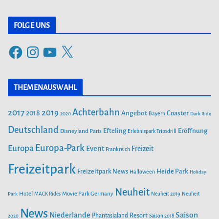
a
t
FOLGE UNS
e
F
I
Y
X
g
a
n
o
o
c
s
u
r
THEMENAUSWAHL
e
t
T
i
b
a
u
Achterbahn
2017
2019
2018
Angebot
Coaster
Bayern
2020
Dark Ride
o
g
b
e
o
Deutschland
r
e
Efteling
Eröffnung
Disneyland Paris
Erlebnispark Tripsdrill
n
k
a
Europa-Park
Europa
Event
Freizeit
Frankreich
m
Freizeitpark
Heide Park
Freizeitpark News
Halloween
Holiday
Neuheit
Hotel
Movie Park Germany
Park
MACK Rides
Neuheit 2019
Neuheit
News
Saison
Niederlande
Phantasialand
Resort
2020
Saison 2018