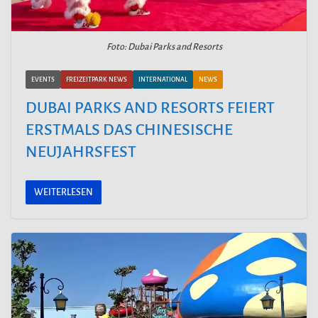
Foto: Dubai Parks and Resorts
EVENTS
FREIZEITPARK NEWS
INTERNATIONAL
NEWS
DUBAI PARKS AND RESORTS FEIERT
ERSTMALS DAS CHINESISCHE
NEUJAHRSFEST
WEITERLESEN