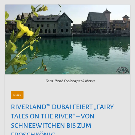
Foto: René Freizeitpark News
NEWS
RIVERLAND™ DUBAI FEIERT „FAIRY
TALES ON THE RIVER“ – VON
SCHNEEWITCHEN BIS ZUM
FROSCHKÖNIG