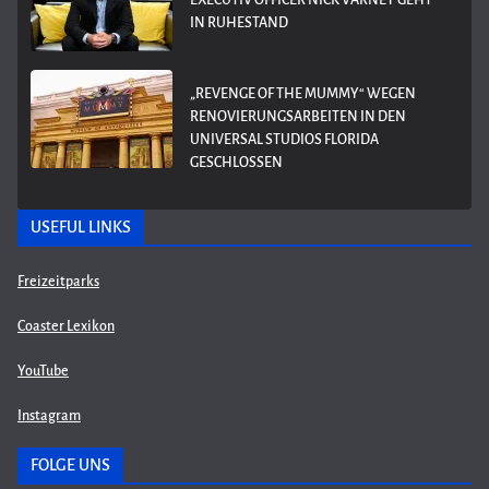
EXECUTIV OFFICER NICK VARNEY GEHT
IN RUHESTAND
„REVENGE OF THE MUMMY“ WEGEN
RENOVIERUNGSARBEITEN IN DEN
UNIVERSAL STUDIOS FLORIDA
GESCHLOSSEN
USEFUL LINKS
Freizeitparks
Coaster Lexikon
YouTube
Instagram
FOLGE UNS