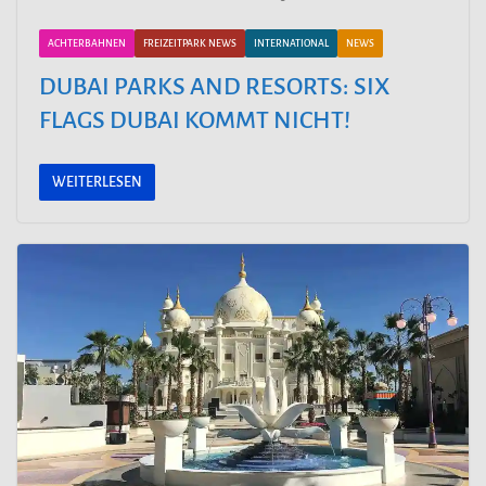
ACHTERBAHNEN
FREIZEITPARK NEWS
INTERNATIONAL
NEWS
DUBAI PARKS AND RESORTS: SIX
FLAGS DUBAI KOMMT NICHT!
WEITERLESEN