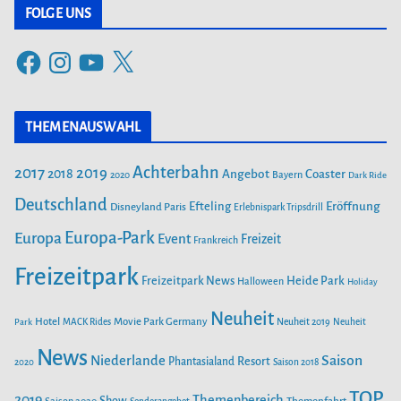
t
FOLGE UNS
e
F
I
Y
X
g
a
n
o
o
c
s
u
r
THEMENAUSWAHL
e
t
T
i
b
a
u
Achterbahn
2017
2019
2018
Angebot
Coaster
Bayern
2020
Dark Ride
o
g
b
e
o
Deutschland
r
e
Efteling
Eröffnung
Disneyland Paris
Erlebnispark Tripsdrill
n
k
a
Europa-Park
Europa
Event
Freizeit
Frankreich
m
Freizeitpark
Heide Park
Freizeitpark News
Halloween
Holiday
Neuheit
Hotel
Movie Park Germany
Park
MACK Rides
Neuheit 2019
Neuheit
News
Saison
Niederlande
Phantasialand
Resort
2020
Saison 2018
TOP
2019
Themenbereich