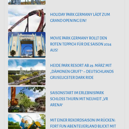
HOLIDAY PARK GERMANY LÄDT ZUM
GRAND OPENING EIN!
MOVIE PARK GERMANY ROLLT DEN
ROTEN TEPPICH FÜR DIE SAISON 2024
AUS!
HEIDE PARK RESORT AB 29. MÄRZ MIT
„DÄMONEN GRUFT“ – DEUTSCHLANDS
GRUSELIGSTER DARK RIDE
SAISONSTART IM ERLEBNISPARK
SCHLOSS THURN MIT NEUHEIT „VR
ARENA“
MIT EINER REKORDSAISON IM RÜCKEN:
FORT FUN ABENTEUERLAND BLICKT MIT