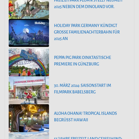
FREIZEITPARK PLOHN STELLT NEUHEIT
2025 NEBEN DEM DINOLAND VOR.
HOLIDAY PARK GERMANY KÜNDIGT
GROSSE FAMILIENACHTERBAHN FÜR 2
025 AN
PEPPA PIG PARK OINKTASTISCHE
PREMIERE IN GÜNZBURG
30. MÄRZ 2024: SAISONSTART IM
FILMPARK BABELSBERG
ALOHA OHANA! TROPICAL ISLANDS
BEGRÜSST HAWAII