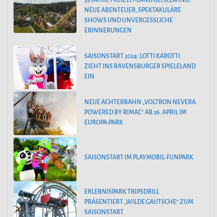
55 JAHRE FREIZEIT-LAND GEISELWIND:
NEUE ABENTEUER, SPEKTAKULÄRE
SHOWS UND UNVERGESSLICHE
ERINNERUNGEN
SAISONSTART 2024: LOTTI KAROTTI
ZIEHT INS RAVENSBURGER SPIELELAND
EIN
NEUE ACHTERBAHN „VOLTRON NEVERA
POWERED BY RIMAC“ AB 26. APRIL IM
EUROPA-PARK
SAISONSTART IM PLAYMOBIL-FUNPARK
ERLEBNISPARK TRIPSDRILL
PRÄSENTIERT „WILDE GAUTSCHE“ ZUM
SAISONSTART