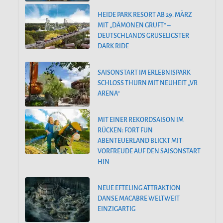
HEIDE PARK RESORT AB 29. MÄRZ
MIT „DÄMONEN GRUFT“ –
DEUTSCHLANDS GRUSELIGSTER
DARK RIDE
SAISONSTART IM ERLEBNISPARK
SCHLOSS THURN MIT NEUHEIT „VR
ARENA“
MIT EINER REKORDSAISON IM
RÜCKEN: FORT FUN
ABENTEUERLAND BLICKT MIT
VORFREUDE AUF DEN SAISONSTART
HIN
NEUE EFTELING ATTRAKTION
DANSE MACABRE WELTWEIT
EINZIGARTIG