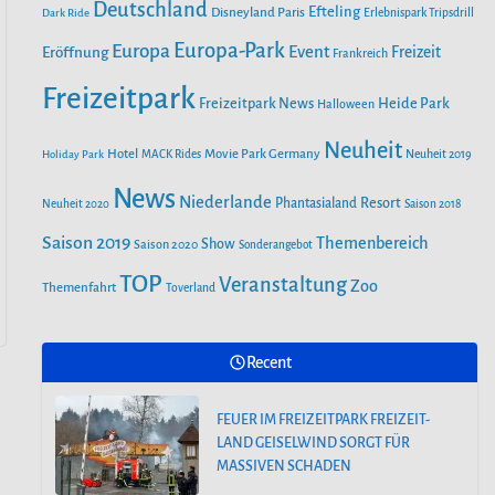
o
r
Deutschland
e
Efteling
Disneyland Paris
Dark Ride
Erlebnispark Tripsdrill
n
k
a
Europa-Park
Europa
Event
Eröffnung
Freizeit
Frankreich
m
Freizeitpark
Heide Park
Freizeitpark News
Halloween
Neuheit
Hotel
Movie Park Germany
Holiday Park
MACK Rides
Neuheit 2019
News
Niederlande
Phantasialand
Resort
Neuheit 2020
Saison 2018
Saison 2019
Themenbereich
Show
Saison 2020
Sonderangebot
TOP
Veranstaltung
Zoo
Themenfahrt
Toverland
Recent
FEUER IM FREIZEITPARK FREIZEIT-
LAND GEISELWIND SORGT FÜR
MASSIVEN SCHADEN