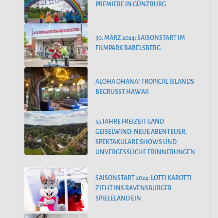
PREMIERE IN GÜNZBURG
30. MÄRZ 2024: SAISONSTART IM
FILMPARK BABELSBERG
ALOHA OHANA! TROPICAL ISLANDS
BEGRÜSST HAWAII
55 JAHRE FREIZEIT-LAND
GEISELWIND: NEUE ABENTEUER,
SPEKTAKULÄRE SHOWS UND
UNVERGESSLICHE ERINNERUNGEN
SAISONSTART 2024: LOTTI KAROTTI
ZIEHT INS RAVENSBURGER
SPIELELAND EIN