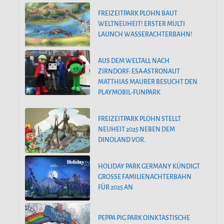
FREIZEITPARK PLOHN BAUT
WELTNEUHEIT! ERSTER MULTI
LAUNCH WASSERACHTERBAHN!
AUS DEM WELTALL NACH
ZIRNDORF: ESA-ASTRONAUT
MATTHIAS MAURER BESUCHT DEN
PLAYMOBIL-FUNPARK
FREIZEITPARK PLOHN STELLT
NEUHEIT 2025 NEBEN DEM
DINOLAND VOR.
HOLIDAY PARK GERMANY KÜNDIGT
GROSSE FAMILIENACHTERBAHN F
ÜR 2025 AN
PEPPA PIG PARK OINKTASTISCHE