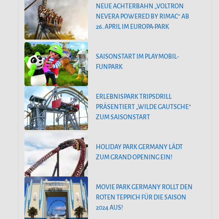
NEUE ACHTERBAHN „VOLTRON
NEVERA POWERED BY RIMAC“ AB
26. APRIL IM EUROPA-PARK
SAISONSTART IM PLAYMOBIL-
FUNPARK
ERLEBNISPARK TRIPSDRILL
PRÄSENTIERT „WILDE GAUTSCHE“
ZUM SAISONSTART
HOLIDAY PARK GERMANY LÄDT
ZUM GRAND OPENING EIN!
MOVIE PARK GERMANY ROLLT DEN
ROTEN TEPPICH FÜR DIE SAISON
2024 AUS!