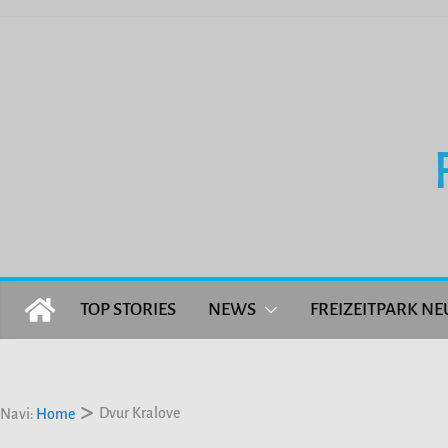
Zum
Inhalt
springen
TOP STORIES
NEWS
FREIZEITPARK NE
Dvur Kralove
Navi:
Home