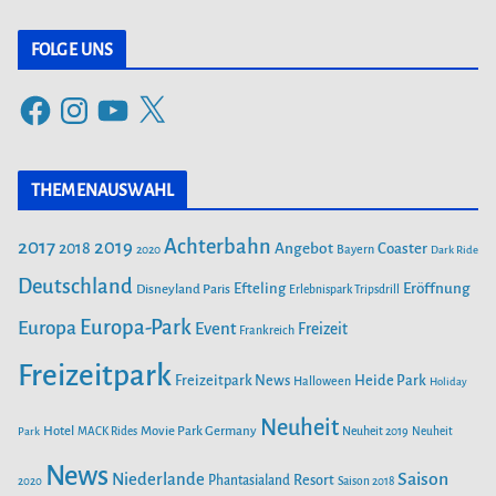
a
t
FOLGE UNS
e
F
I
Y
X
g
a
n
o
o
c
s
u
r
THEMENAUSWAHL
e
t
T
i
b
a
u
Achterbahn
2017
2019
2018
Angebot
Coaster
Bayern
2020
Dark Ride
o
g
b
e
o
Deutschland
r
e
Efteling
Eröffnung
Disneyland Paris
Erlebnispark Tripsdrill
n
k
a
Europa-Park
Europa
Event
Freizeit
Frankreich
m
Freizeitpark
Heide Park
Freizeitpark News
Halloween
Holiday
Neuheit
Hotel
Movie Park Germany
Park
MACK Rides
Neuheit 2019
Neuheit
News
Saison
Niederlande
Phantasialand
Resort
2020
Saison 2018