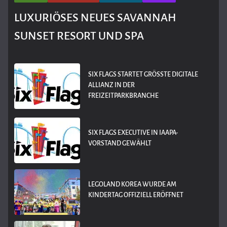
LUXURIÖSES NEUES SAVANNAH
SUNSET RESORT UND SPA
SIX FLAGS STARTET GRÖSSTE DIGITALE A
LLIANZ IN DER F
REIZEITPARKBRANCHE
SIX FLAGS EXECUTIVE IN IAAPA-
VORSTAND GEWÄHLT
LEGOLAND KOREA WURDE AM
KINDERTAG OFFIZIELL ERÖFFNET