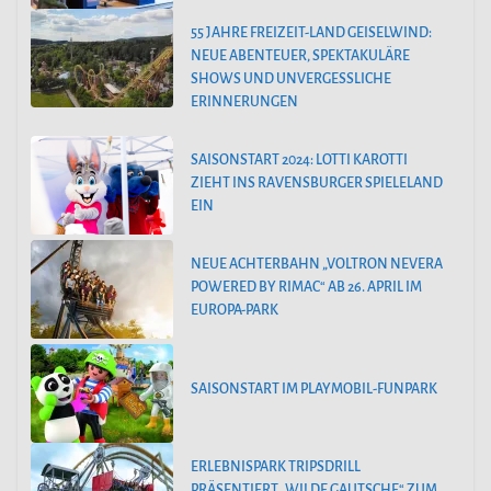
55 JAHRE FREIZEIT-LAND GEISELWIND:
NEUE ABENTEUER, SPEKTAKULÄRE
SHOWS UND UNVERGESSLICHE
ERINNERUNGEN
SAISONSTART 2024: LOTTI KAROTTI
ZIEHT INS RAVENSBURGER SPIELELAND
EIN
NEUE ACHTERBAHN „VOLTRON NEVERA
POWERED BY RIMAC“ AB 26. APRIL IM
EUROPA-PARK
SAISONSTART IM PLAYMOBIL-FUNPARK
ERLEBNISPARK TRIPSDRILL
PRÄSENTIERT „WILDE GAUTSCHE“ ZUM