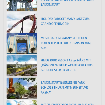
SAISONSTART
HOLIDAY PARK GERMANY LÄDT ZUM
GRAND OPENING EIN!
MOVIE PARK GERMANY ROLLT DEN
ROTEN TEPPICH FÜR DIE SAISON 2024
AUS!
HEIDE PARK RESORT AB 29. MÄRZ MIT
„DÄMONEN GRUFT“ – DEUTSCHLANDS
GRUSELIGSTER DARK RIDE
SAISONSTART IM ERLEBNISPARK
SCHLOSS THURN MIT NEUHEIT „VR
ARENA“