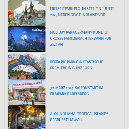
FREIZEITPARK PLOHN STELLT NEUHEIT
2025 NEBEN DEM DINOLAND VOR.
HOLIDAY PARK GERMANY KÜNDIGT
GROSSE FAMILIENACHTERBAHN FÜR 2
025 AN
PEPPA PIG PARK OINKTASTISCHE
PREMIERE IN GÜNZBURG
30. MÄRZ 2024: SAISONSTART IM
FILMPARK BABELSBERG
ALOHA OHANA! TROPICAL ISLANDS
BEGRÜSST HAWAII