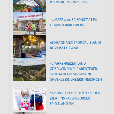
PREMIERE IN GÜNZBURG
30. MÄRZ 2024: SAISONSTART IM
FILMPARK BABELSBERG
ALOHA OHANA! TROPICAL ISLANDS
BEGRÜSST HAWAII
55 JAHRE FREIZEIT-LAND
GEISELWIND: NEUE ABENTEUER,
SPEKTAKULÄRE SHOWS UND
UNVERGESSLICHE ERINNERUNGEN
SAISONSTART 2024: LOTTI KAROTTI
ZIEHT INS RAVENSBURGER
SPIELELAND EIN