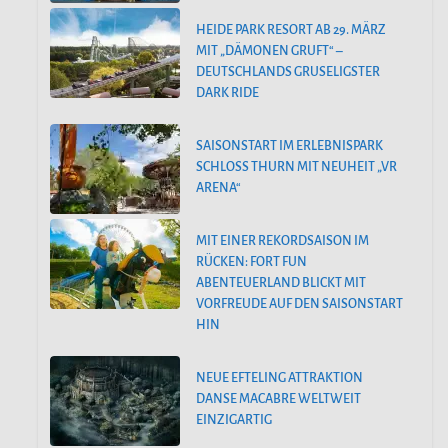
HEIDE PARK RESORT AB 29. MÄRZ
MIT „DÄMONEN GRUFT“ –
DEUTSCHLANDS GRUSELIGSTER
DARK RIDE
SAISONSTART IM ERLEBNISPARK
SCHLOSS THURN MIT NEUHEIT „VR
ARENA“
MIT EINER REKORDSAISON IM
RÜCKEN: FORT FUN
ABENTEUERLAND BLICKT MIT
VORFREUDE AUF DEN SAISONSTART
HIN
NEUE EFTELING ATTRAKTION
DANSE MACABRE WELTWEIT
EINZIGARTIG