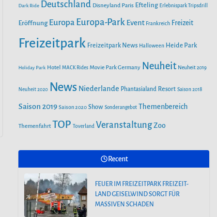
o
r
Deutschland
e
Efteling
Disneyland Paris
Dark Ride
Erlebnispark Tripsdrill
n
k
a
Europa-Park
Europa
Event
Eröffnung
Freizeit
Frankreich
m
Freizeitpark
Heide Park
Freizeitpark News
Halloween
Neuheit
Hotel
Movie Park Germany
Holiday Park
MACK Rides
Neuheit 2019
News
Niederlande
Phantasialand
Resort
Neuheit 2020
Saison 2018
Saison 2019
Themenbereich
Show
Saison 2020
Sonderangebot
TOP
Veranstaltung
Zoo
Themenfahrt
Toverland
Recent
FEUER IM FREIZEITPARK FREIZEIT-
LAND GEISELWIND SORGT FÜR
MASSIVEN SCHADEN