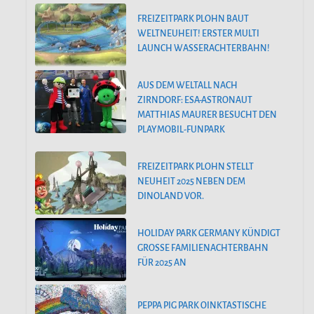
FREIZEITPARK PLOHN BAUT
WELTNEUHEIT! ERSTER MULTI
LAUNCH WASSERACHTERBAHN!
AUS DEM WELTALL NACH
ZIRNDORF: ESA-ASTRONAUT
MATTHIAS MAURER BESUCHT DEN
PLAYMOBIL-FUNPARK
FREIZEITPARK PLOHN STELLT
NEUHEIT 2025 NEBEN DEM
DINOLAND VOR.
HOLIDAY PARK GERMANY KÜNDIGT
GROSSE FAMILIENACHTERBAHN F
ÜR 2025 AN
PEPPA PIG PARK OINKTASTISCHE