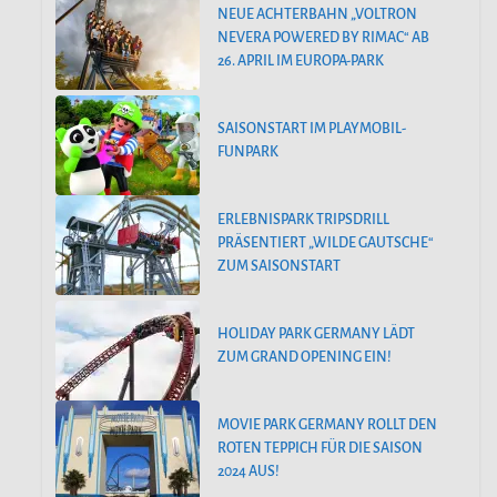
NEUE ACHTERBAHN „VOLTRON
NEVERA POWERED BY RIMAC“ AB
26. APRIL IM EUROPA-PARK
SAISONSTART IM PLAYMOBIL-
FUNPARK
ERLEBNISPARK TRIPSDRILL
PRÄSENTIERT „WILDE GAUTSCHE“
ZUM SAISONSTART
HOLIDAY PARK GERMANY LÄDT
ZUM GRAND OPENING EIN!
MOVIE PARK GERMANY ROLLT DEN
ROTEN TEPPICH FÜR DIE SAISON
2024 AUS!