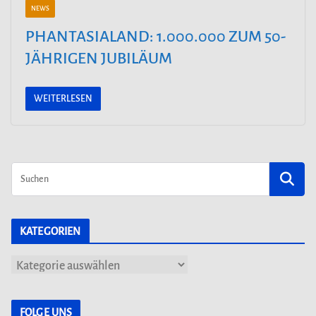
NEWS
PHANTASIALAND: 1.000.000 ZUM 50-
JÄHRIGEN JUBILÄUM
WEITERLESEN
KATEGORIEN
K
a
t
FOLGE UNS