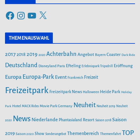
e
F
I
Y
X
g
a
n
o
o
c
s
u
r
THEMENAUSWAHL
e
t
T
i
b
a
u
Achterbahn
2017
2019
2018
Angebot
Coaster
Bayern
2020
Dark Ride
o
g
b
e
o
Deutschland
r
e
Efteling
Eröffnung
Disneyland Paris
Erlebnispark Tripsdrill
n
k
a
Europa-Park
Europa
Event
Freizeit
Frankreich
m
Freizeitpark
Heide Park
Freizeitpark News
Halloween
Holiday
Neuheit
Hotel
Movie Park Germany
Park
MACK Rides
Neuheit 2019
Neuheit
News
Saison
Niederlande
Phantasialand
Resort
2020
Saison 2018
TOP
2019
Themenbereich
Show
Saison 2020
Themenfahrt
Sonderangebot