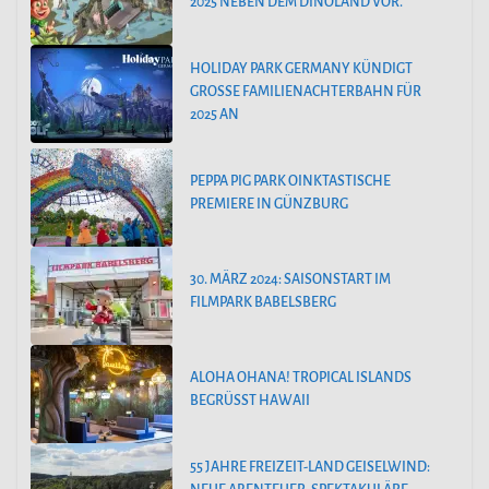
2025 NEBEN DEM DINOLAND VOR.
HOLIDAY PARK GERMANY KÜNDIGT
GROSSE FAMILIENACHTERBAHN FÜR 2
025 AN
PEPPA PIG PARK OINKTASTISCHE
PREMIERE IN GÜNZBURG
30. MÄRZ 2024: SAISONSTART IM
FILMPARK BABELSBERG
ALOHA OHANA! TROPICAL ISLANDS
BEGRÜSST HAWAII
55 JAHRE FREIZEIT-LAND GEISELWIND: