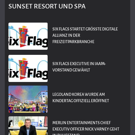
SUNSET RESORT UND SPA
SIX FLAGS STARTET GRÖSSTE DIGITALE A
LLIANZ IN DER F
REIZEITPARKBRANCHE
SIX FLAGS EXECUTIVE IN IAAPA-
VORSTAND GEWÄHLT
LEGOLAND KOREA WURDE AM
KINDERTAG OFFIZIELL ERÖFFNET
MERLIN ENTERTAINMENTS CHIEF
EXECUTIV OFFICER NICK VARNEY GEHT