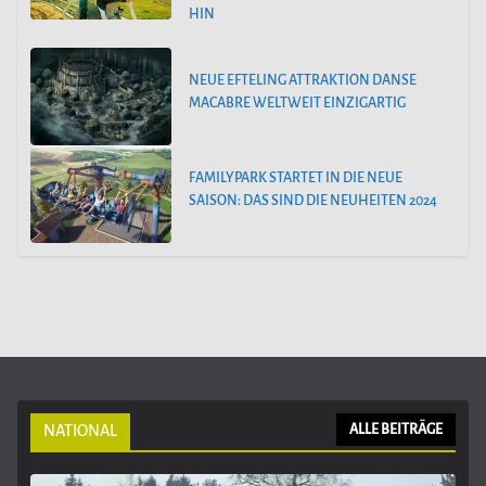
HIN
NEUE EFTELING ATTRAKTION DANSE
MACABRE WELTWEIT EINZIGARTIG
FAMILYPARK STARTET IN DIE NEUE
SAISON: DAS SIND DIE NEUHEITEN 2024
NATIONAL
ALLE BEITRÄGE