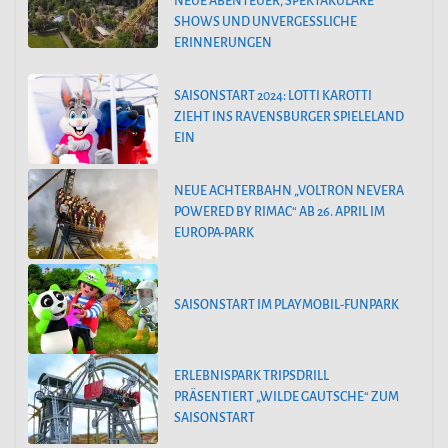
NEUE ABENTEUER, SPEKTAKULÄRE
SHOWS UND UNVERGESSLICHE
ERINNERUNGEN
SAISONSTART 2024: LOTTI KAROTTI
ZIEHT INS RAVENSBURGER SPIELELAND
EIN
NEUE ACHTERBAHN „VOLTRON NEVERA
POWERED BY RIMAC“ AB 26. APRIL IM
EUROPA-PARK
SAISONSTART IM PLAYMOBIL-FUNPARK
ERLEBNISPARK TRIPSDRILL
PRÄSENTIERT „WILDE GAUTSCHE“ ZUM
SAISONSTART