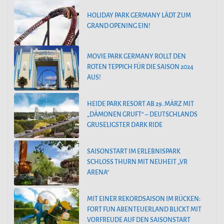
HOLIDAY PARK GERMANY LÄDT ZUM
GRAND OPENING EIN!
MOVIE PARK GERMANY ROLLT DEN
ROTEN TEPPICH FÜR DIE SAISON 2024
AUS!
HEIDE PARK RESORT AB 29. MÄRZ MIT
„DÄMONEN GRUFT“ – DEUTSCHLANDS
GRUSELIGSTER DARK RIDE
SAISONSTART IM ERLEBNISPARK
SCHLOSS THURN MIT NEUHEIT „VR
ARENA“
MIT EINER REKORDSAISON IM RÜCKEN:
FORT FUN ABENTEUERLAND BLICKT MIT
VORFREUDE AUF DEN SAISONSTART