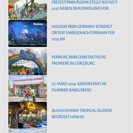
FREIZEITPARK PLOHN STELLT NEUHEIT
2025 NEBEN DEM DINOLAND VOR.
HOLIDAY PARK GERMANY KÜNDIGT
GROSSE FAMILIENACHTERBAHN FÜR 2
025 AN
PEPPA PIG PARK OINKTASTISCHE
PREMIERE IN GÜNZBURG
30. MÄRZ 2024: SAISONSTART IM
FILMPARK BABELSBERG
ALOHA OHANA! TROPICAL ISLANDS
BEGRÜSST HAWAII