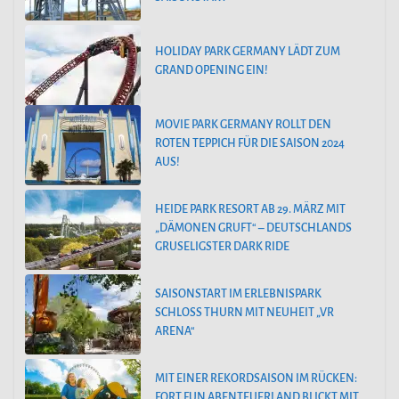
HOLIDAY PARK GERMANY LÄDT ZUM
GRAND OPENING EIN!
MOVIE PARK GERMANY ROLLT DEN
ROTEN TEPPICH FÜR DIE SAISON 2024
AUS!
HEIDE PARK RESORT AB 29. MÄRZ MIT
„DÄMONEN GRUFT“ – DEUTSCHLANDS
GRUSELIGSTER DARK RIDE
SAISONSTART IM ERLEBNISPARK
SCHLOSS THURN MIT NEUHEIT „VR
ARENA“
MIT EINER REKORDSAISON IM RÜCKEN:
FORT FUN ABENTEUERLAND BLICKT MIT