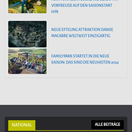
VORFREUDE AUF DEN SAISONSTART
HIN
NEUE EFTELING ATTRAKTION DANSE
MACABRE WELTWEIT EINZIGARTIG
FAMILYPARK STARTET IN DIE NEUE
SAISON: DAS SIND DIE NEUHEITEN 2024
NATIONAL
ALLE BEITRÄGE