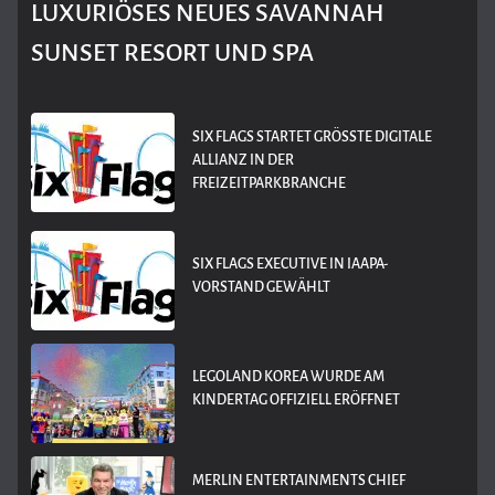
LUXURIÖSES NEUES SAVANNAH
SUNSET RESORT UND SPA
SIX FLAGS STARTET GRÖSSTE DIGITALE A
LLIANZ IN DER F
REIZEITPARKBRANCHE
SIX FLAGS EXECUTIVE IN IAAPA-
VORSTAND GEWÄHLT
LEGOLAND KOREA WURDE AM
KINDERTAG OFFIZIELL ERÖFFNET
MERLIN ENTERTAINMENTS CHIEF