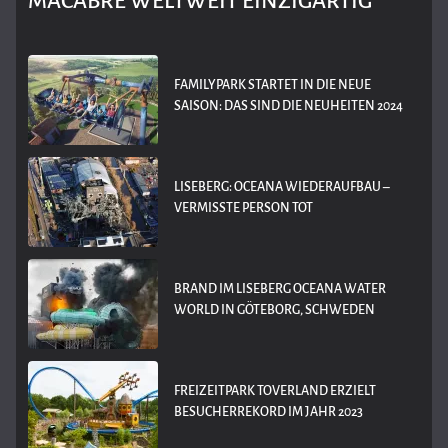
MACABRE WELTWEIT EINZIGARTIG
FAMILYPARK STARTET IN DIE NEUE
SAISON: DAS SIND DIE NEUHEITEN 2024
LISEBERG: OCEANA WIEDERAUFBAU –
VERMISSTE PERSON TOT
BRAND IM LISEBERG OCEANA WATER
WORLD IN GÖTEBORG, SCHWEDEN
FREIZEITPARK TOVERLAND ERZIELT
BESUCHERREKORD IM JAHR 2023