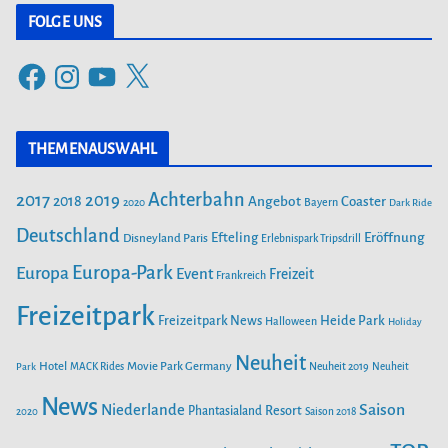
t
FOLGE UNS
e
F
I
Y
X
g
a
n
o
o
c
s
u
r
THEMENAUSWAHL
e
t
T
i
b
a
u
Achterbahn
2017
2019
2018
Angebot
Coaster
Bayern
2020
Dark Ride
o
g
b
e
o
Deutschland
r
e
Efteling
Eröffnung
Disneyland Paris
Erlebnispark Tripsdrill
n
k
a
Europa-Park
Europa
Event
Freizeit
Frankreich
m
Freizeitpark
Heide Park
Freizeitpark News
Halloween
Holiday
Neuheit
Hotel
Movie Park Germany
Park
MACK Rides
Neuheit 2019
Neuheit
News
Saison
Niederlande
Phantasialand
Resort
2020
Saison 2018