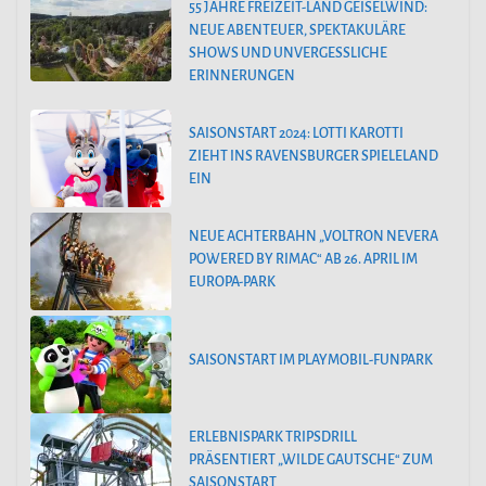
55 JAHRE FREIZEIT-LAND GEISELWIND:
NEUE ABENTEUER, SPEKTAKULÄRE
SHOWS UND UNVERGESSLICHE
ERINNERUNGEN
SAISONSTART 2024: LOTTI KAROTTI
ZIEHT INS RAVENSBURGER SPIELELAND
EIN
NEUE ACHTERBAHN „VOLTRON NEVERA
POWERED BY RIMAC“ AB 26. APRIL IM
EUROPA-PARK
SAISONSTART IM PLAYMOBIL-FUNPARK
ERLEBNISPARK TRIPSDRILL
PRÄSENTIERT „WILDE GAUTSCHE“ ZUM
SAISONSTART